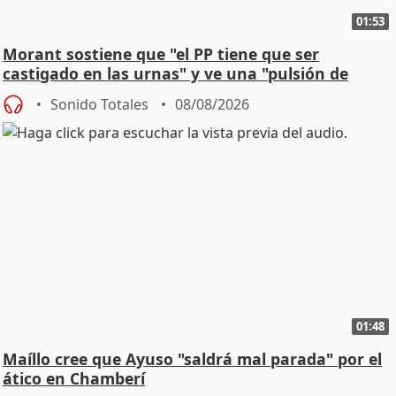
01:53
Morant sostiene que "el PP tiene que ser
castigado en las urnas" y ve una "pulsión de
cambio"
Sonido Totales
08/08/2026
01:48
Maíllo cree que Ayuso "saldrá mal parada" por el
ático en Chamberí