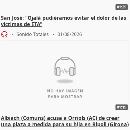
01:29
San José: "Ojalá pudiéramos evitar el dolor de las
víctimas de ETA"
Sonido Totales
01/08/2026
01:19
Albiach (Comuns) acusa a Orriols (AC) de crear
una plaza a medida para su hija en Ripoll (Girona)