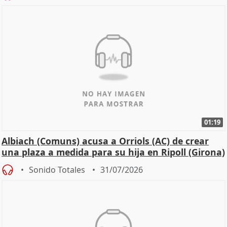
01:19
Albiach (Comuns) acusa a Orriols (AC) de crear
una plaza a medida para su hija en Ripoll (Girona)
Sonido Totales
31/07/2026