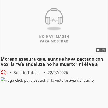
01:21
Moreno asegura que, aunque haya pactado con
Vox, la "vía andaluza no ha muerto" ni él va a
"cambiar"
Sonido Totales
22/07/2026