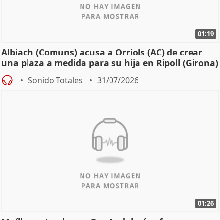
01:19
Albiach (Comuns) acusa a Orriols (AC) de crear
una plaza a medida para su hija en Ripoll (Girona)
Sonido Totales
31/07/2026
01:26