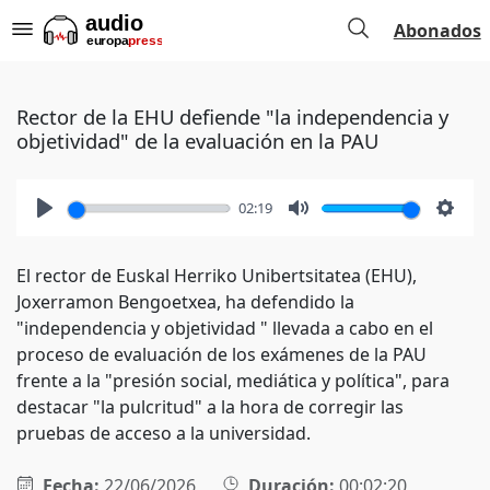
Abonados
Rector de la EHU defiende "la independencia y
objetividad" de la evaluación en la PAU
02:19
Play
Mute
Setti
El rector de Euskal Herriko Unibertsitatea (EHU),
Joxerramon Bengoetxea, ha defendido la
"independencia y objetividad " llevada a cabo en el
proceso de evaluación de los exámenes de la PAU
frente a la "presión social, mediática y política", para
destacar "la pulcritud" a la hora de corregir las
pruebas de acceso a la universidad.
Fecha:
22/06/2026
Duración:
00:02:20