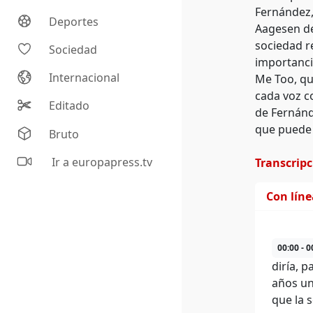
Fernández, 
Deportes
Aagesen de
sociedad r
Sociedad
importanci
Internacional
Me Too, qu
cada voz co
Editado
de Fernánd
que puede t
Bruto
Ir a europapress.tv
Transcrip
Con lín
00:00 - 0
diría, 
años un
que la 