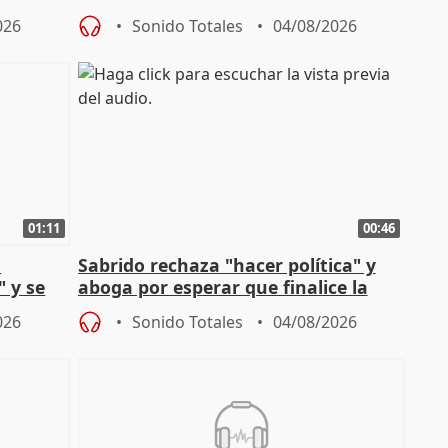
financiación
026
Sonido Totales
04/08/2026
01:11
00:46
l
Sabrido rechaza "hacer política" y
" y se
aboga por esperar que finalice la
no
investigación del incendio
026
Sonido Totales
04/08/2026