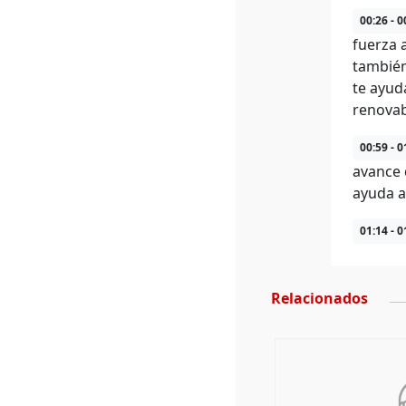
00:26 - 0
fuerza 
también
te ayud
renovab
00:59 - 0
avance 
ayuda a
01:14 - 0
Relacionados