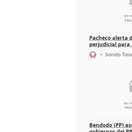
Pacheco alerta 
perjudicial para 
agricultura hay
Sonido Tota
Bendodo (PP) as
gobiernos del PP