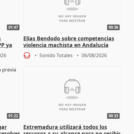
01:47
00:36
a
Elías Bendodo sobre competencias
PP ya
violencia machista en Andalucía
026
Sonido Totales
06/08/2026
01:22
00:33
gar
Extremadura utilizará todos los
resolver
recursos a su alcance para no recibir