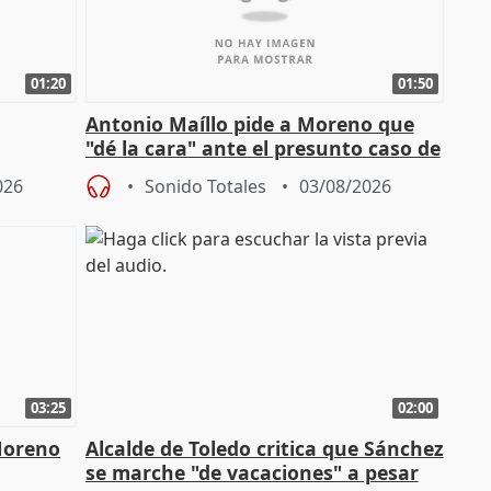
01:20
01:50
Antonio Maíllo pide a Moreno que
"dé la cara" ante el presunto caso de
endas de
acoso del CEO de ADM
026
Sonido Totales
03/08/2026
03:25
02:00
Moreno
Alcalde de Toledo critica que Sánchez
se marche "de vacaciones" a pesar