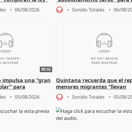
es migrantes
problemas como Newcastle
les
06/08/2026
Sonido Totales
06/08/2
00:32
 impulsa una "gran
Quintana recuerda que el re
olar" para
menores migrantes "llevan
aportación del Gobierno" cen
les
05/08/2026
Sonido Totales
05/08/2