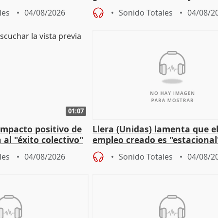
r nacimiento
de Málaga, deja la política
les
04/08/2026
Sonido Totales
04/08/2
01:07
 impacto positivo de
Llera (Unidas) lamenta que e
 al "éxito colectivo"
empleo creado es "estacional
"esfumará" al acabar el vera
les
04/08/2026
Sonido Totales
04/08/2