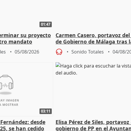
01:47
terminar su proyecto
Carmen Casero, portavoz del
otro mandato
de Gobierno de Málaga tras l
de Pérez de Siles
les
05/08/2026
Sonido Totales
04/08/2
03:11
é Fernández: desde
Elisa Pérez de Siles, portavoz
25, se han cedido
gobierno de PP en el Ayunta