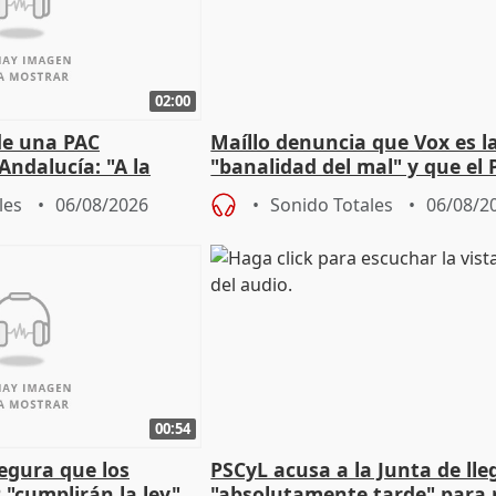
02:00
de una PAC
Maíllo denuncia que Vox es l
Andalucía: "A la
"banalidad del mal" y que el 
 que protegerla"
asume todas sus tesis
les
06/08/2026
Sonido Totales
06/08/2
00:54
egura que los
PSCyL acusa a la Junta de lle
 "cumplirán la ley"
"absolutamente tarde" para 