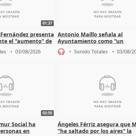
01:37
é Fernández presenta
Antonio Maíllo señala al
ante el "aumento" de
Ayuntamiento como "un
gar en Madri
especulador más" sobre vivi
les
03/08/2026
Sonido Totales
03/08/2
Jiménez Becerril
03:55
mur Social ha
Ángeles Férriz asegura que 
personas en
"ha saltado por los aires" la