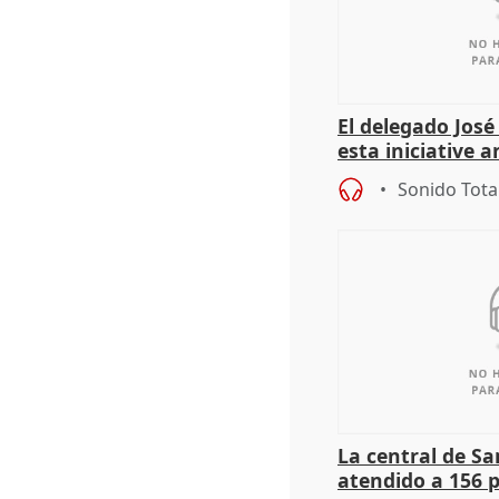
El delegado Jos
esta iniciative 
personas sin ho
Sonido Tota
La central de Sa
atendido a 156 