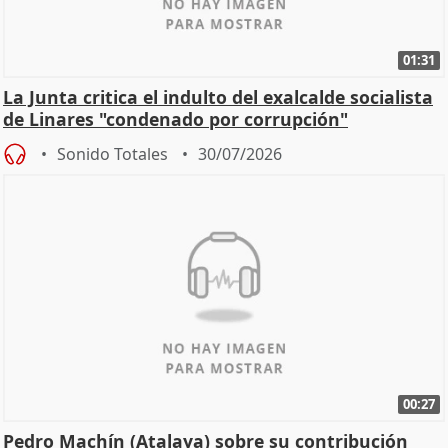
01:31
La Junta critica el indulto del exalcalde socialista
de Linares "condenado por corrupción"
Sonido Totales
30/07/2026
00:27
Pedro Machín (Atalaya) sobre su contribución