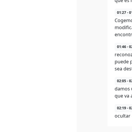
que es 
01:27 - 0
Cogemos
modific
encontra
01:46 - 0
reconoz
puede p
sea des
02:05 - 0
damos u
que va 
02:19 - 0
ocultar