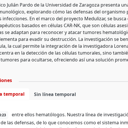
ico Julián Pardo de la Universidad de Zaragoza presenta una
munológico, explorando cómo las defensas del organismo 
as infecciones. En el marco del proyecto Medulizar, se busc
péuticos basados en células CAR-NK, que son células ases
las se adaptan para reconocer y atacar tumores hematológi
ementa para evadir su destrucción. La investigación se ben
a, la cual permite la integración de la investigadora Lore
 centra en la detección de las células tumorales, sino tamb
os tumores para ocultarse, ofreciendo así una solución prom
ciones
ea temporal
Sin línea temporal
entre ellos hematólogos. Nuestra línea de investigaci
0:23
 de las defensas, de lo que conocemos como el sistema in