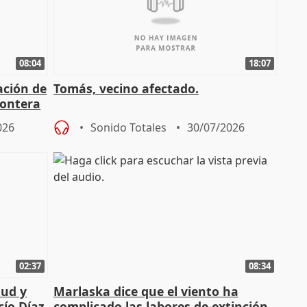
08:04
18:07
ación de
Tomás, vecino afectado.
rontera
026
Sonido Totales
30/07/2026
02:37
08:34
tud y
Marlaska dice que el viento ha
cío Díaz
complicado las labores de extinción