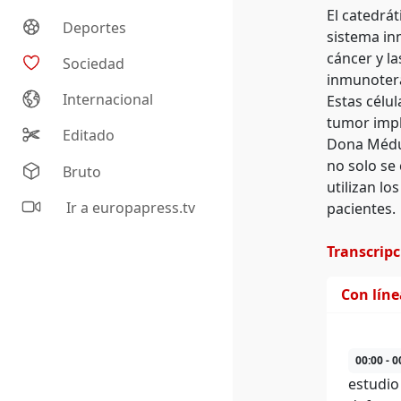
El catedrát
Deportes
sistema in
cáncer y l
Sociedad
inmunotera
Internacional
Estas célu
tumor impl
Editado
Dona Médul
no solo se
Bruto
utilizan l
Ir a europapress.tv
pacientes.
Transcrip
Con lín
00:00 - 0
estudio