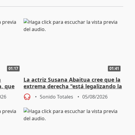
01:17
01:41
a
La actriz Susana Abaitua cree que la
a, que
extrema derecha "está legalizando la
homofobia"
026
Sonido Totales
05/08/2026