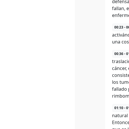
defensa
fallan,
enferm
00:23 - 0
activán
una cos
00:36 - 0
traslac
cáncer,
consist
los tum
fallado
rimbomb
01:10 - 0
natural
Entonce