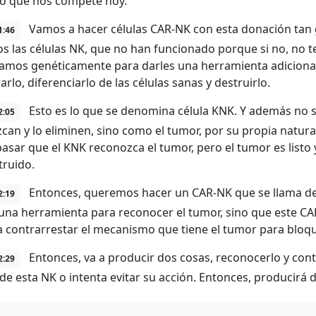
lo que nos compete hoy.
Vamos a hacer células CAR-NK con esta donación tan 
1:46
 las células NK, que no han funcionado porque si no, no t
amos genéticamente para darles una herramienta adicional q
rlo, diferenciarlo de las células sanas y destruirlo.
Esto es lo que se denomina célula KNK. Y además no 
2:05
can y lo eliminen, sino como el tumor, por su propia natura
asar que el KNK reconozca el tumor, pero el tumor es listo
truido.
Entonces, queremos hacer un CAR-NK que se llama de ú
2:19
na herramienta para reconocer el tumor, sino que este CAR
a contrarrestar el mecanismo que tiene el tumor para bloqu
Entonces, va a producir dos cosas, reconocerlo y con
2:29
 de esta NK o intenta evitar su acción. Entonces, producirá 