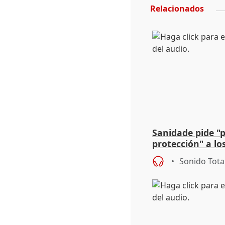
Relacionados
Sanidade pide "
protección" a lo
eclipse del 12 d
Sonido Tota