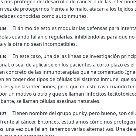
s nos protegen del desarrollo de cáncer o de las infecciones
 en vez de protegernos frente a lo malo, atacan a los tejido
edades conocidas como autoinmunes.
El ánimo de esto es modular las defensas para intentar
0:36
dolas cuando fallan o regularlas, inhibiéndolas para que
a y la otra no sean incompatibles.
En este caso, una de las líneas de investigación princ
1:10
ional, o sea, de aplicarse en los pacientes a corto plazo es
 en concreto de las inmunoterapias que ha comentado Igna
en en coger dos tipos de células del sistema inmune, que 
ores y de las infecciones, pero que en este caso cuando 
 por un motivo u otro y que se llaman linfocitos tecitotóxi
ante, se llaman células asesinas naturales.
Tienen nombre del grupo punky, pero bueno, son cé
1:27
 frente al cáncer. Entonces, estudiamos cómo nos protegen y
s, una vez que fallan, tenemos varias alternativas. Una de el