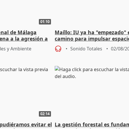
01:10
ional de Málaga
Maíllo: IU ya ha "empezado" 
ena a la agresión a
camino para impulsar espaci
de Urgencias
unitarios para las municipal
les y Ambiente
Sonido Totales
02/08/2
02:14
 pudiéramos evitar el
La gestión forestal es funda