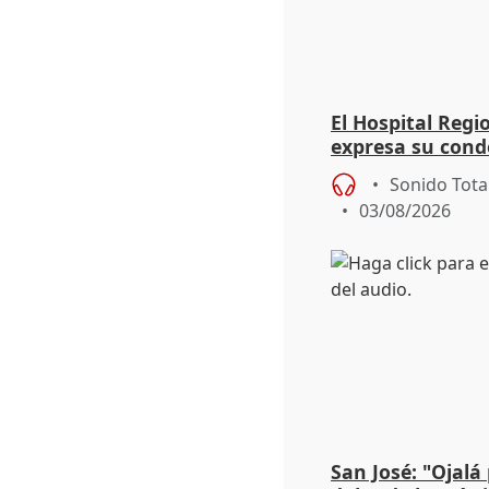
El Hospital Reg
expresa su cond
dos enfermeras 
Sonido Tota
03/08/2026
San José: "Ojalá