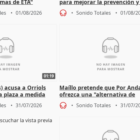
timas de ETA"
para mejorar la prevención y
actuación frente a incendios
les
01/08/2026
Sonido Totales
01/08/2
01:19
) acusa a Orriols
Maíllo pretende que Por And
a plaza a medida
ofrezca una "alternativa de
ipoll (Girona)
gobierno" con su labor de op
les
31/07/2026
Sonido Totales
31/07/2