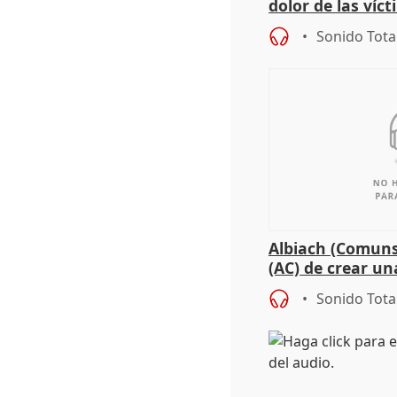
dolor de las víc
Sonido Tota
Albiach (Comuns
(AC) de crear un
para su hija en R
Sonido Tota