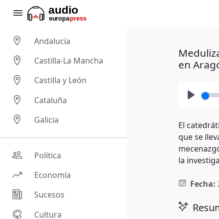
Andalucía
Meduliza
Castilla-La Mancha
en Arag
Castilla y León
Cataluña
Play
Galicia
El catedrát
que se lle
mecenazgo 
Política
la investi
Economía
Fecha:
Sucesos
Resum
Cultura