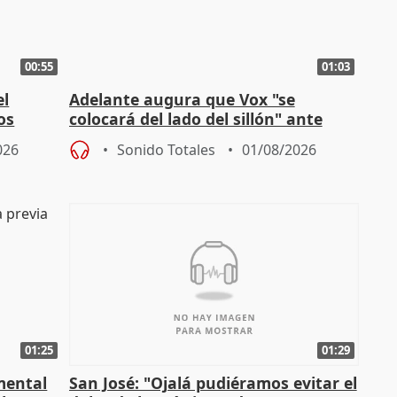
00:55
01:03
el
Adelante augura que Vox "se
os
colocará del lado del sillón" ante
es
iniciativas de la oposición
026
Sonido Totales
01/08/2026
01:25
01:29
mental
San José: "Ojalá pudiéramos evitar el