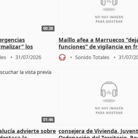
00:38
ergencias
Maíllo afea a Marruecos "dej
malizar" los
funciones" de vigilancia en f
frir un incendio
con Ceuta
les
31/07/2026
Sonido Totales
31/07/2
01:46
lucía advierte sobre
consejera de Vivienda, Juven
 destaca la
Ordenación del Territorio, Ro