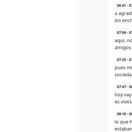
06:41 - 0
a agrad
los ench
07:06 - 0
aquí, n
amigos 
07:25 - 0
pues mi
socieda
07:47 - 0
hoy vaya
es vivir
08:16 - 0
lo que 
estaban