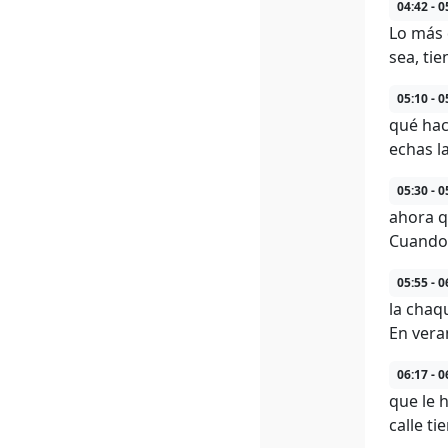
04:42 - 0
Lo más d
sea, ti
05:10 - 0
qué hac
echas la
05:30 - 0
ahora q
Cuando 
05:55 - 0
la chaqu
En veran
06:17 - 0
que le 
calle ti