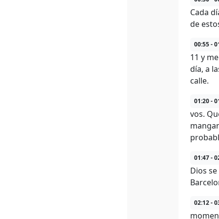
Cada dí
de esto
00:55 - 0
11 y med
día, a 
calle.
01:20 - 0
vos. Qu
mangant
probabl
01:47 - 0
Dios se 
Barcelo
02:12 - 0
momento