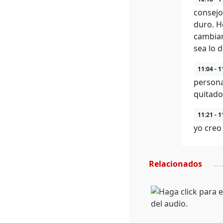
consejo
duro. H
cambiar
sea lo d
11:04 - 1
persona
quitado
11:21 - 1
yo creo 
Relacionados