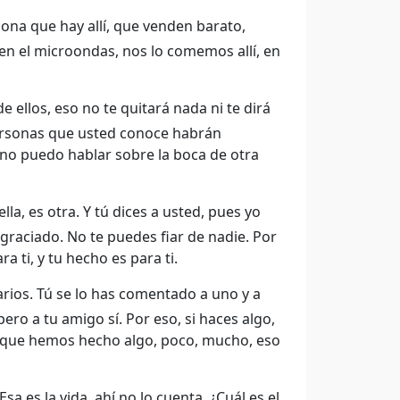
na que hay allí, que venden barato,
en el microondas, nos lo comemos allí, en
 ellos, eso no te quitará nada ni te dirá
personas que usted conoce habrán
 no puedo hablar sobre la boca de otra
a, es otra. Y tú dices a usted, pues yo
raciado. No te puedes fiar de nadie. Por
 ti, y tu hecho es para ti.
varios. Tú se lo has comentado a uno y a
ro a tu amigo sí. Por eso, si haces algo,
o yo que hemos hecho algo, poco, mucho, eso
sa es la vida, ahí no lo cuenta. ¿Cuál es el