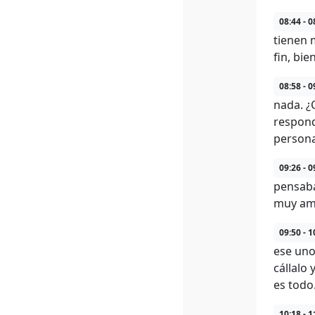
08:44 - 0
tienen 
fin, bien
08:58 - 0
nada. ¿
respond
persona
09:26 - 0
pensaba
muy ami
09:50 - 1
ese uno
cállalo
es todo
10:18 - 1