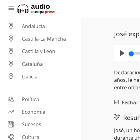
Andalucía
José exp
Castilla-La Mancha
Castilla y León
Play
Cataluña
Declaracion
Galicia
años, le ha
entre otros
Política
Fecha:
Economía
Resum
Sucesos
José, un h
Cultura
durante un