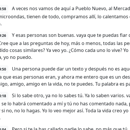
A veces nos vamos de aquí a Pueblo Nuevo, al Mercado
8:58
microondas, tienen de todo, compramos allí, lo calentamos 
.
Y esas personas son buenas. vaya que te puedas fiar de
9:26
Cree que a las preguntas de hoy, más o menos, todas las 
ido cosas similares? Ya veo yo. ¿Cómo cada uno lo vive? Yo
, yo no puedo.
Una persona puede dar un texto y después no es aquell
9:50
 que esas personas eran, y ahora me entero que es un desg
go, amigo, amigo en la vida, no te puedes. Tu palabra es para
Si lo sabe otro, ya no lo sabes tú. Ya lo saben varios. 
0:18
 se lo habrá comentado a mí y tú no has comentado nada, pe
 y si no, no lo hagas. Yo lo veo mejor así. Toda la vida cre
.
Pero si te la has callado nadie lo sabe, no más que tú. E
1:04