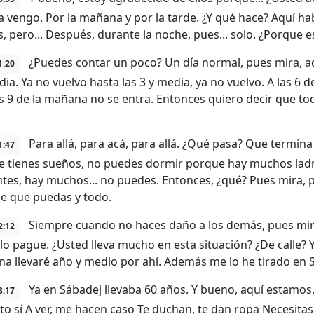
a vengo. Por la mañana y por la tarde. ¿Y qué hace? Aquí ha
s, pero... Después, durante la noche, pues... solo. ¿Porque 
¿Puedes contar un poco? Un día normal, pues mira, aquí 
1:20
ia. Ya no vuelvo hasta las 3 y media, ya no vuelvo. A las 6 de
las 9 de la mañana no se entra. Entonces quiero decir que t
Para allá, para acá, para allá. ¿Qué pasa? Que termina
1:47
e tienes sueños, no puedes dormir porque hay muchos lad
es, hay muchos... no puedes. Entonces, ¿qué? Pues mira, pu
e que puedas y todo.
Siempre cuando no haces daño a los demás, pues mira,
2:12
lo pague. ¿Usted lleva mucho en esta situación? ¿De calle? Y
na llevaré año y medio por ahí. Además me lo he tirado en Sá
Ya en Sábadej llevaba 60 años. Y bueno, aquí estamos.
3:17
 sí A ver, me hacen caso Te duchan, te dan ropa Necesitas