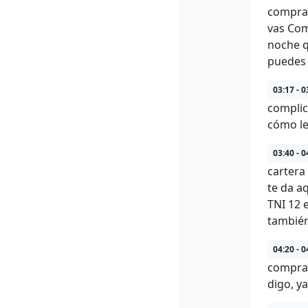
comprar
vas Com
noche q
puedes 
03:17 - 0
complic
cómo le
03:40 - 0
cartera
te da a
TNI 12 
también
04:20 - 0
comprar
digo, ya