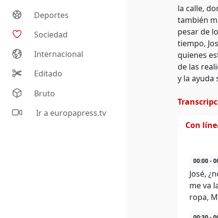
la calle, 
Deportes
también men
pesar de l
Sociedad
tiempo, Jo
Internacional
quienes es
de las rea
Editado
y la ayuda 
Bruto
Transcrip
Ir a europapress.tv
Con lín
00:00 - 0
José, ¿
me va l
ropa, M
00:30 - 0