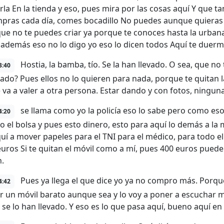
la En la tienda y eso, pues mira por las cosas aquí Y qu
pras cada día, comes bocadillo No puedes aunque quieras no
ue no te puedes criar ya porque te conoces hasta la urban
además eso no lo digo yo eso lo dicen todos Aquí te duerme
Hostia, la bamba, tío. Se la han llevado. O sea, que no
3:40
ado? Pues ellos no lo quieren para nada, porque te quita
 va a valer a otra persona. Estar dando y con fotos, ningun
se llama como yo la policía eso lo sabe pero como eso l
4:20
 o el bolsa y pues esto dinero, esto para aquí lo demás a la
quí a mover papeles para el TNI para el médico, para todo e
euros Si te quitan el móvil como a mí, pues 400 euros puede
.
Pues ya llega el que dice yo ya no compro más. Porque 
4:42
 un móvil barato aunque sea y lo voy a poner a escuchar 
 se lo han llevado. Y eso es lo que pasa aquí, bueno aquí en l