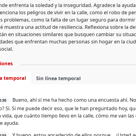
donde enfrenta la soledad y la inseguridad. Agradece la ayu
ciona los peligros de vivir en la calle, como el robo de per
os problemas, como la falta de un lugar seguro para dormir 
sé muestra una actitud de resiliencia. Reflexiona sobre la d
tán en situaciones similares que busquen cambiar su situa
lidades que enfrentan muchas personas sin hogar en la ciud
social.
ciones
ea temporal
Sin línea temporal
Bueno, ahí sí me ha hecho como una encuesta ahí. No,
0:30
no? Sí. Si me puede decir eso, que le han preguntado hoy, q
a vida, que cuánto tiempo llevo en la calle, cómo me van l
e ayuda.
Y bueno, estoy agradecido de ellos porque... ¿Usted ac
0:55