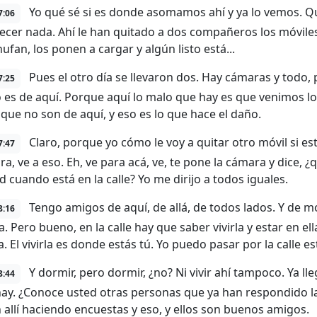
Yo qué sé si es donde asomamos ahí y ya lo vemos. Qu
7:06
ecer nada. Ahí le han quitado a dos compañeros los móviles, 
ufan, los ponen a cargar y algún listo está...
Pues el otro día se llevaron dos. Hay cámaras y todo, 
7:25
o es de aquí. Porque aquí lo malo que hay es que venimos l
que no son de aquí, y eso es lo que hace el daño.
Claro, porque yo cómo le voy a quitar otro móvil si es
7:47
ra, ve a eso. Eh, ve para acá, ve, te pone la cámara y dice,
d cuando está en la calle? Yo me dirijo a todos iguales.
Tengo amigos de aquí, de allá, de todos lados. Y de
8:16
. Pero bueno, en la calle hay que saber vivirla y estar en el
la. El vivirla es donde estás tú. Yo puedo pasar por la calle es
Y dormir, pero dormir, ¿no? Ni vivir ahí tampoco. Ya lleg
8:44
hay. ¿Conoce usted otras personas que ya han respondido 
 allí haciendo encuestas y eso, y ellos son buenos amigos.