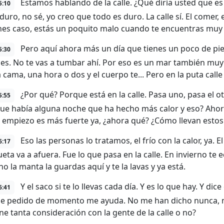
Estamos hablando de la calle. ¿Qué diría usted que es l
5:10
uro, no sé, yo creo que todo es duro. La calle sí. El comer, el
enes caso, estás un poquito malo cuando te encuentras muy 
Pero aquí ahora más un día que tienes un poco de pieb
5:30
es. No te vas a tumbar ahí. Por eso es un mar también muy 
 cama, una hora o dos y el cuerpo te... Pero en la puta calle
¿Por qué? Porque está en la calle. Pasa uno, pasa el ot
5:55
ue había alguna noche que ha hecho más calor y eso? Ahor
empiezo es más fuerte ya, ¿ahora qué? ¿Cómo llevan esto
Eso las personas lo tratamos, el frío con la calor, ya. El
6:17
eta va a afuera. Fue lo que pasa en la calle. En invierno te 
o la manta la guardas aquí y te la lavas y ya está.
Y el saco si te lo llevas cada día. Y es lo que hay. Y dice
6:41
he pedido de momento me ayuda. No me han dicho nunca, n
ene tanta consideración con la gente de la calle o no?