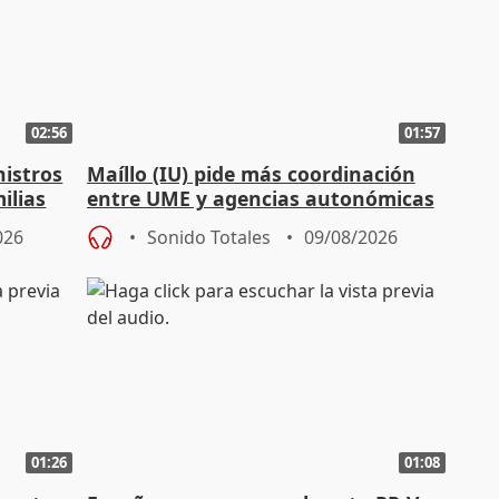
02:56
01:57
nistros
Maíllo (IU) pide más coordinación
ilias
entre UME y agencias autonómicas
026
Sonido Totales
09/08/2026
01:26
01:08