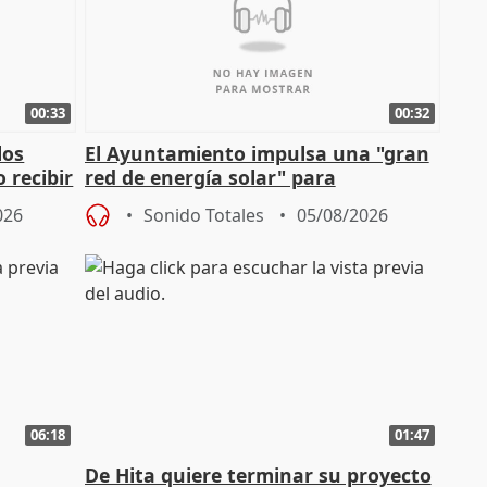
00:33
00:32
los
El Ayuntamiento impulsa una "gran
 recibir
red de energía solar" para
autoconsumo
026
Sonido Totales
05/08/2026
06:18
01:47
De Hita quiere terminar su proyecto