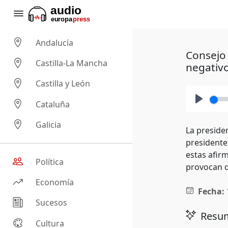
Andalucía
Consejo 
Castilla-La Mancha
negativ
Castilla y León
Cataluña
Play
Galicia
La presiden
presidente
estas afir
Política
provocan q
Economía
Fecha:
Sucesos
Resum
Cultura