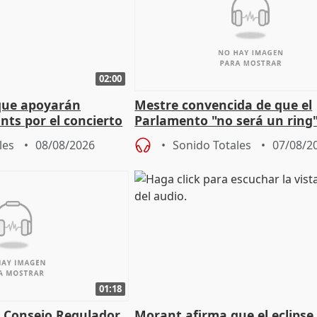
02:00
que apoyarán
Mestre convencida de que el
nts por el concierto
Parlamento "no será un ring"
 financiación
defiende "estabilidad" del pa
les
08/08/2026
Sonido Totales
07/08/2
Vox
01:18
l Consejo Regulador
Morant afirma que el eclipse 