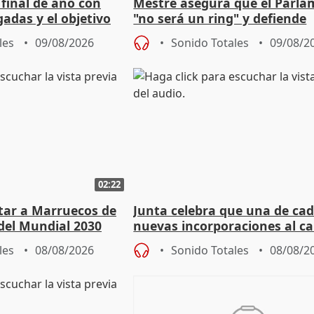
 final de año con
Mestre asegura que el Parl
adas y el objetivo
"no será un ring" y defiende
cios
"estabilidad" del pacto con V
les
09/08/2026
Sonido Totales
09/08/2
02:22
rtar a Marruecos de
Junta celebra que una de cad
del Mundial 2030
nuevas incorporaciones al 
andaluz son mujeres jóvenes
les
08/08/2026
Sonido Totales
08/08/2