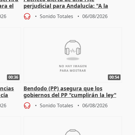
ara el
perjudicial para Andalucía: "A la
agricultura hay que protegerla"
026
Sonido Totales
06/08/2026
00:36
00:54
ncias
Bendodo (PP) asegura que los
cía
gobiernos del PP "cumplirán la ley"
sobre los menores migrantes
026
Sonido Totales
06/08/2026