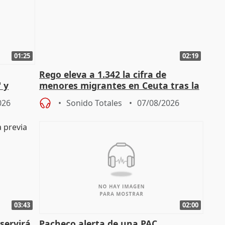
01:25
02:19
Rego eleva a 1.342 la cifra de
 y
menores migrantes en Ceuta tras la
cto con
entrada masiva
026
Sonido Totales
07/08/2026
03:43
02:00
servirá
Pacheco alerta de una PAC