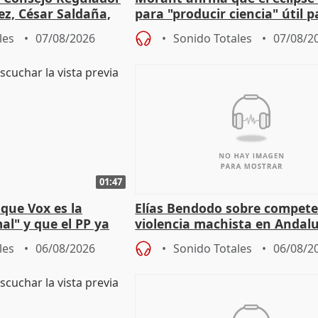
ez, César Saldaña,
para "producir ciencia" útil p
ones
resto del mundo
les
07/08/2026
Sonido Totales
07/08/2
01:47
que Vox es la
Elías Bendodo sobre compete
al" y que el PP ya
violencia machista en Andalu
 tesis
les
06/08/2026
Sonido Totales
06/08/2