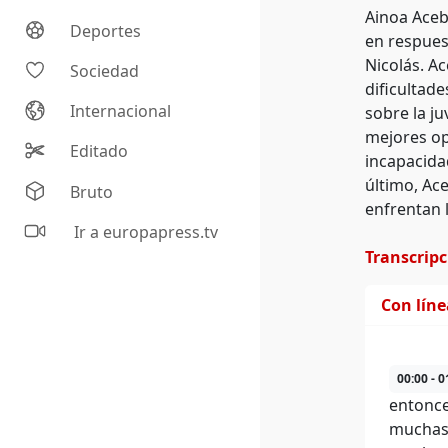
Ainoa Acebe
Deportes
en respues
Nicolás. A
Sociedad
dificultad
Internacional
sobre la j
mejores op
Editado
incapacida
último, Ac
Bruto
enfrentan l
Ir a europapress.tv
Transcrip
Con lín
00:00 - 0
entonce
muchas 