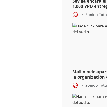
Sevilla encara el
1.000 VPO entreg
de abaratar pre
Sonido Tota
Maíllo pide apa
la organización 
Sonido Tota