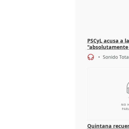
PSCyL acusa a la
"absolutamente 
problemas como
Sonido Tota
Quintana recuer