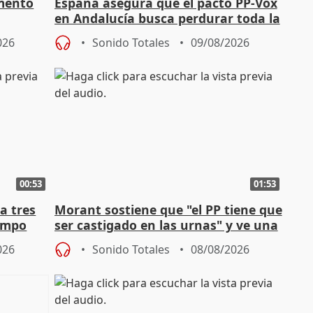
amento
España asegura que el pacto PP-Vox
en Andalucía busca perdurar toda la
ox
legislatura
026
Sonido Totales
09/08/2026
00:53
01:53
a tres
Morant sostiene que "el PP tiene que
campo
ser castigado en las urnas" y ve una
"pulsión de cambio"
026
Sonido Totales
08/08/2026