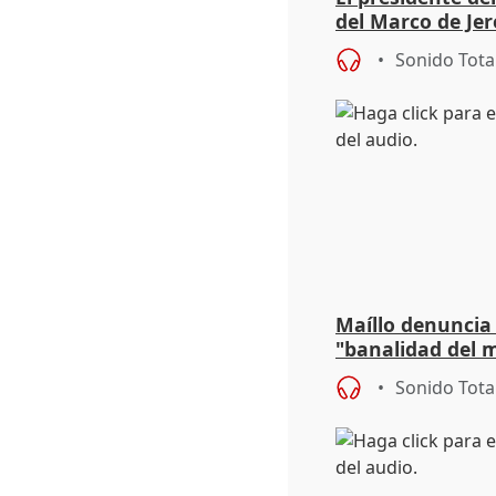
del Marco de Jer
sobre exportaci
Sonido Tota
Maíllo denuncia 
"banalidad del m
asume todas sus
Sonido Tota