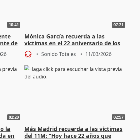
10:41
07:21
ente
Mónica García recuerda a las
ente de
víctimas en el 22 aniversario de los
atentados del 11-M
026
Sonido Totales
11/03/2026
02:20
02:57
o la
Más Madrid recuerda a las víctimas
ida en
del 11M: "Hoy hace 22 años que