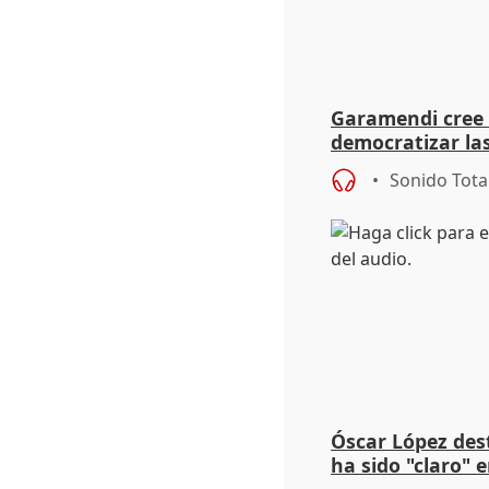
Garamendi cree 
democratizar la
inestabilidad"
Sonido Tota
Óscar López des
ha sido "claro" 
a la guerra"