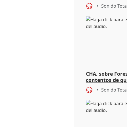
atentados
Sonido Tota
CHA, sobre Fore
contentos de que
que veníamos d
Sonido Tota