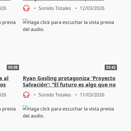
'Zeta'
026
Sonido Totales
12/03/2026
03:08
03:42
a al
Ryan Gosling protagoniza 'Proyecto
dos
Salvación': "El futuro es algo que no
hay que temer"
026
Sonido Totales
11/03/2026