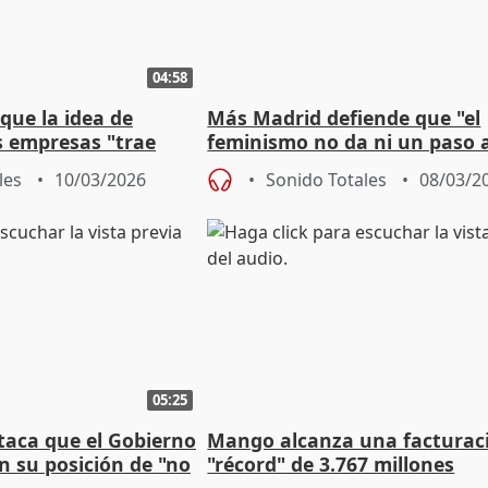
04:58
que la idea de
Más Madrid defiende que "el
s empresas "trae
feminismo no da ni un paso 
les
10/03/2026
Sonido Totales
08/03/2
05:25
taca que el Gobierno
Mango alcanza una facturac
en su posición de "no
"récord" de 3.767 millones