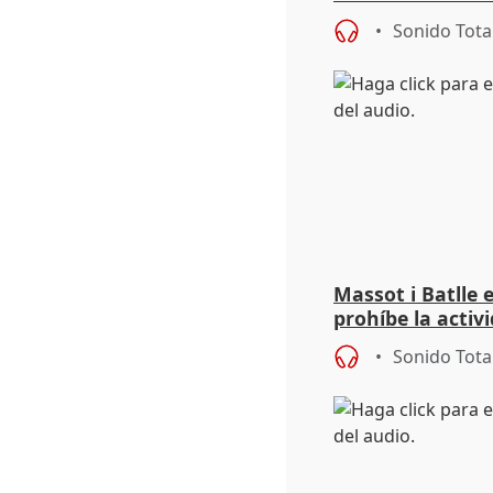
regulación de 
Sonido Tota
Massot i Batlle 
prohíbe la activ
Collserola
Sonido Tota