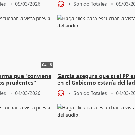
les
05/03/2026
Sonido Totales
05/03/2
04:18
irma que "conviene
García asegura que si el PP e
os prudentes"
en el Gobierno estaría del la
Trump y Netanyahu
les
04/03/2026
Sonido Totales
04/03/2