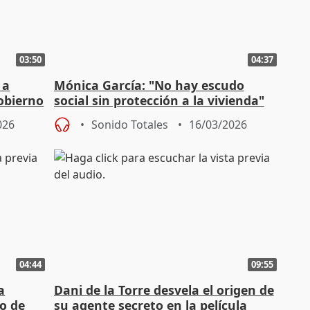
03:50
04:37
 a
Mónica García: "No hay escudo
obierno
social sin protección a la vivienda"
026
Sonido Totales
16/03/2026
04:44
09:55
a
Dani de la Torre desvela el origen de
o de
su agente secreto en la película