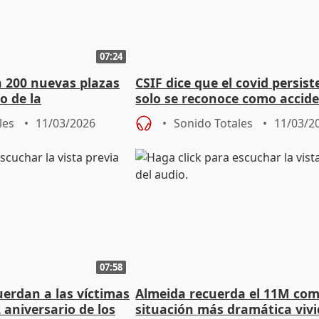
07:24
 200 nuevas plazas
CSIF dice que el covid persist
o de la
solo se reconoce como accid
oria"
trabajo a sanitarios
les
11/03/2026
Sonido Totales
11/03/2
07:58
erdan a las víctimas
Almeida recuerda el 11M com
 aniversario de los
situación más dramática viv