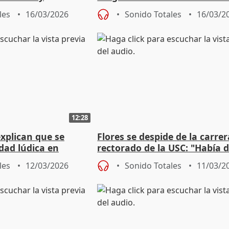
márgenes
Ormuz"
les
16/03/2026
Sonido Totales
16/03/2
12:28
explican que se
Flores se despide de la carrer
idad lúdica en
rectorado de la USC: "Había 
opciones, ganar o perder"
les
12/03/2026
Sonido Totales
11/03/2