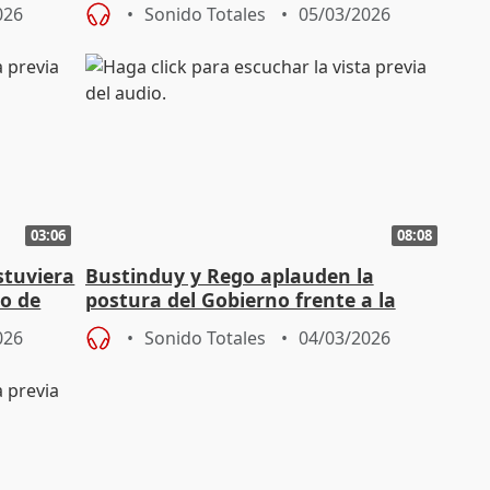
026
Sonido Totales
05/03/2026
03:06
08:08
stuviera
Bustinduy y Rego aplauden la
do de
postura del Gobierno frente a la
guerra en Irán
026
Sonido Totales
04/03/2026