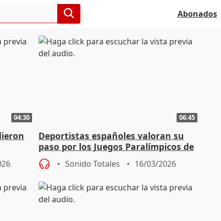
Abonados
04:30
06:45
dieron
Deportistas españoles valoran su
paso por los Juegos Paralímpicos de
Milán
026
Sonido Totales
16/03/2026