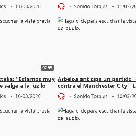
Madrid
les
11/03/2026
Sonido Totales
11/03/2
02:55
stalia: "Estamos muy
Arbeloa anticipa un partido "d
 salga a la luz lo
contra el Manchester City: "
enunciando
afrontamos con ilusión"
les
10/03/2026
Sonido Totales
10/03/2