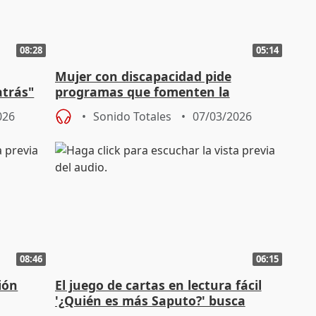
08:28
05:14
Mujer con discapacidad pide
atrás"
programas que fomenten la
autoestima: "Somos un factor que
026
Sonido Totales
07/03/2026
suma"
08:46
06:15
ión
El juego de cartas en lectura fácil
'¿Quién es más Saputo?' busca
promocionar Aragón