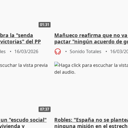
01:31
bra la "senda
Mañueco reafirma que no va
ictorias" del PP
pactar "ningún acuerdo de g
 en CyL
con el sanchismo en CyL"
les
16/03/2026
Sonido Totales
16/03/2
07:37
un "escudo social"
Robles: "España no se plante
vivienda y
ninguna misión en el estrech