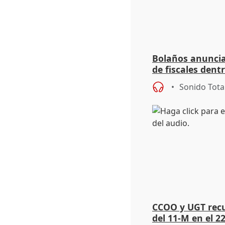
Bolaños anuncia
de fiscales dentr
"macroconvocat
Sonido Tota
CCOO y UGT recu
del 11-M en el 22