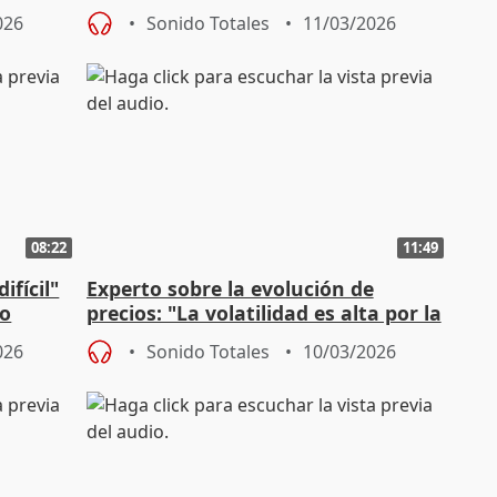
Madrid se apagó"
026
Sonido Totales
11/03/2026
08:22
11:49
ifícil"
Experto sobre la evolución de
Lo
precios: "La volatilidad es alta por la
incertidumbre"
026
Sonido Totales
10/03/2026