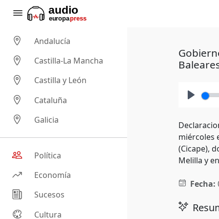
Andalucía
Gobierno
Castilla-La Mancha
Baleare
Castilla y León
Cataluña
Play
Galicia
Declaracion
miércoles 
(Cicape), 
Política
Melilla y 
Economía
Fecha:
Sucesos
Resum
Cultura