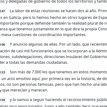
os y delegadas de gobierno de todos los territorios y tambi
La labor de estas reuniones se hacen dos al año. Prim
0:47
 en Galicia, pero lo hemos hecho en otros lugares de Españ
importante porque defiende también la realidad plural de n
ianza que tenemos justamente en lo que dice la propia Con
a mesa cuestiones de coordinación importantes.
Y anuncio algunas de ellas. Por un lado, que recient
1:06
ación de casi mil funcionarios que se incorporan a la Admin
iones, subdelegaciones, direcciones insulares del Gobierno 
er a todas las demandas ciudadanas.
Son más de 7.000 los que tenemos en estos momentos
1:23
 un acto emotivo aquí, por primera vez en la historia, de di
os, no son personas famosas, pero que han hecho una labo
 y que merecían y merecen.
y lo vamos a seguir haciendo el reconocimiento públi
1:58
aban muy emocionados. Junto a ello también decir que este