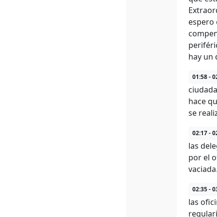
Extraor
espero 
compens
perifér
hay un 
01:58 - 0
ciudada
hace qu
se real
02:17 - 0
las del
por el 
vaciada
02:35 - 0
las ofi
regular