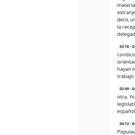
materia
extranj
decir, 
la rece
delegad
03:18 - 0
condici
orienta
hayan i
trabajo
03:49 - 0
otra. Yo
legisla
español
04:12 - 0
Popular,