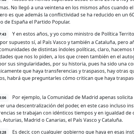
as. No llegó a una veintena en los mismos años cuando el
Pero es que además la conflictividad se ha reducido en un 60
o de España el Partido Popular.
Y en estos años, y yo como ministro de Política Territ
7:43
 por supuesto sí, al País Vasco y también a Cataluña, pero a
a comunidades de distintas índoles políticas, claro, hacemos 
ades que nos lo piden, a los que creen también en el aut
 por sus singularidades, por su historia, pues ha sido una 
gicamente que haya transferencias y traspasos, hay otras 
os, habrá que preguntarles cómo critican que haya traspaso
Por ejemplo, la Comunidad de Madrid apenas solicita 
8:06
er una descentralización del poder, en este caso incluso inst
rencias se trabajan con idénticos tiempos y en igualdad de c
 Asturias, Madrid o Canarias, el País Vasco y Cataluña.
Es decir, con cualquier gobierno que haya en esas ins
8:28