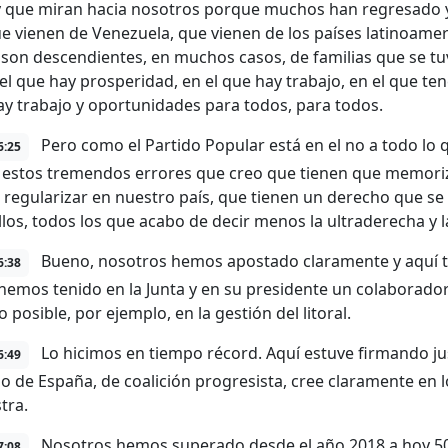
y que miran hacia nosotros porque muchos han regresado y
ue vienen de Venezuela, que vienen de los países latinoame
son descendientes, en muchos casos, de familias que se tu
 el que hay prosperidad, en el que hay trabajo, en el que 
ay trabajo y oportunidades para todos, para todos.
Pero como el Partido Popular está en el no a todo lo
6:25
estos tremendos errores que creo que tienen que memoriz
 regularizar en nuestro país, que tienen un derecho que se 
llos, todos los que acabo de decir menos la ultraderecha y l
Bueno, nosotros hemos apostado claramente y aquí te
6:38
hemos tenido en la Junta y en su presidente un colaborado
 posible, por ejemplo, en la gestión del litoral.
Lo hicimos en tiempo récord. Aquí estuve firmando ju
6:49
o de España, de coalición progresista, cree claramente en lo
tra.
Nosotros hemos superado desde el año 2018 a hoy 50
7:08