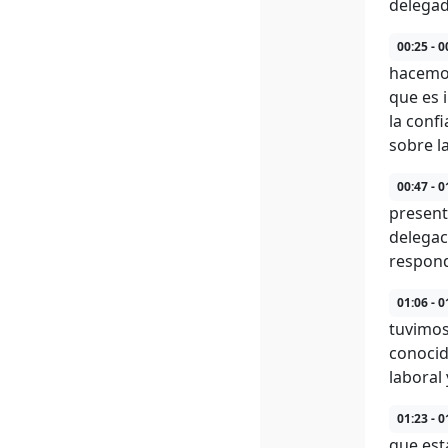
delegad
00:25 - 0
hacemos
que es 
la conf
sobre l
00:47 - 0
present
delegac
respond
01:06 - 0
tuvimos
conocid
laboral
01:23 - 0
que est