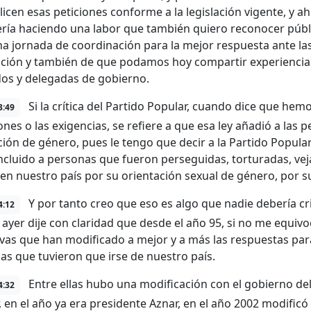
licen esas peticiones conforme a la legislación vigente, y ah
ería haciendo una labor que también quiero reconocer públ
una jornada de coordinación para la mejor respuesta ante l
pción y también de que podamos hoy compartir experiencia
os y delegadas de gobierno.
Si la crítica del Partido Popular, cuando dice que hemo
3:49
ones o las exigencias, se refiere a que esa ley añadió a la
ción de género, pues le tengo que decir a la Partido Popul
ncluido a personas que fueron perseguidas, torturadas, vej
 en nuestro país por su orientación sexual de género, por su 
Y por tanto creo que eso es algo que nadie debería crit
4:12
 ayer dije con claridad que desde el año 95, si no me equivo
tivas que han modificado a mejor y a más las respuestas pa
as que tuvieron que irse de nuestro país.
Entre ellas hubo una modificación con el gobierno del 
4:32
 en el año ya era presidente Aznar, en el año 2002 modificó 