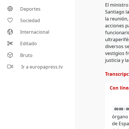
El ministro
Deportes
Santiago l
la reunión,
Sociedad
acciones p
Internacional
funcionari
ultraperif
Editado
diversos s
vestigios 
Bruto
justicia y 
Ir a europapress.tv
Transcrip
Con lín
00:00 - 0
órgano 
de Espa