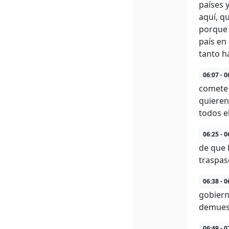
países 
aquí, q
porque 
país en
tanto h
06:07 - 0
comete 
quieren
todos e
06:25 - 0
de que 
traspaso
06:38 - 0
gobiern
demues
06:49 - 0