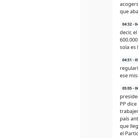
acogers
que ab
04:32 - 0
decir, 
600.000
sola es 
04:51 - 0
regular
ese mis
05:05 - 0
preside
PP dice
trabaje
país an
que lle
el Part