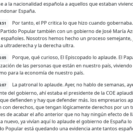
e a la nacionalidad española a aquellos que estaban vivien
andonar España.
Por tanto, el PP critica lo que hizo cuando gobernaba
4:51
el Partido Popular también con un gobierno de José María A
 españoles. Nosotros hemos hecho un proceso semejante, j
la ultraderecha y la derecha ultra.
Porque, qué curioso, El Episcopado lo aplaude. El Papa
5:05
ización de las personas que están en nuestro país, viviend
mo para la economía de nuestro país.
La patronal lo aplaude. Ayer, no hablo de semanas, aye
6:07
nte del gobierno, ahí estaba el presidente de la COE aplaudi
 que defienden y hay que defender más. los empresarios a
n con derechos, que tengan lógicamente derechos por un t
tes de acabar el año anterior que no hay ningún efecto de 
ga nuevo, ya vivían aquí lo aplaude el gobierno de España l
ido Popular está quedando una evidencia ante tantos españo