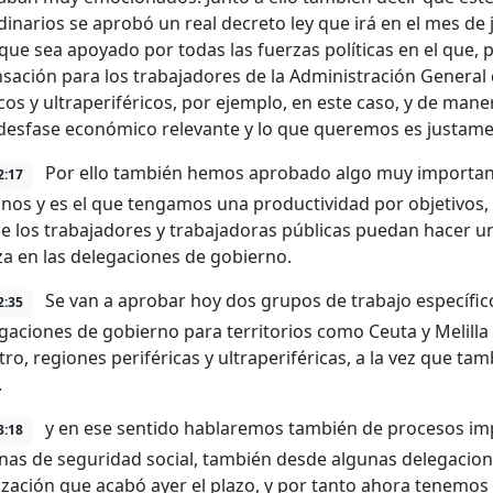
dinarios se aprobó un real decreto ley que irá en el mes de 
que sea apoyado por todas las fuerzas políticas en el que, p
ación para los trabajadores de la Administración General d
icos y ultraperiféricos, por ejemplo, en este caso, y de mane
desfase económico relevante y lo que queremos es justament
Por ello también hemos aprobado algo muy importante 
2:17
nos y es el que tengamos una productividad por objetivos,
e los trabajadores y trabajadoras públicas puedan hacer un 
iza en las delegaciones de gobierno.
Se van a aprobar hoy dos grupos de trabajo específic
2:35
egaciones de gobierno para territorios como Ceuta y Melilla
otro, regiones periféricas y ultraperiféricas, a la vez que 
.
y en ese sentido hablaremos también de procesos im
3:18
cinas de seguridad social, también desde algunas delegacio
ización que acabó ayer el plazo, y por tanto ahora tenemos