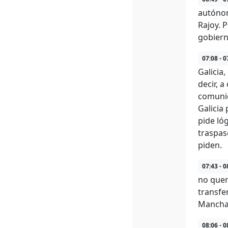
autónom
Rajoy. 
gobiern
07:08 - 0
Galicia,
decir, 
comunid
Galicia
pide ló
traspas
piden.
07:43 - 0
no quer
transfe
Mancha,
08:06 - 0