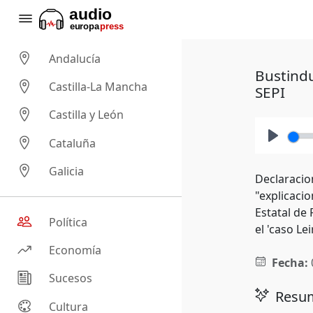
Andalucía
Bustindu
Castilla-La Mancha
SEPI
Castilla y León
Cataluña
Play
Galicia
Declaracio
"explicacio
Estatal de
Política
el 'caso Le
Economía
Fecha:
Sucesos
Resum
Cultura