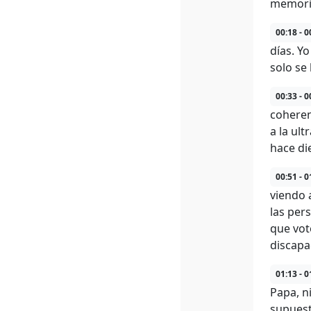
memori
00:18 - 0
días. Y
solo se
00:33 - 0
coheren
a la ul
hace di
00:51 - 0
viendo 
las per
que vot
discapa
01:13 - 0
Papa, ni
supuest