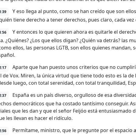
Y eso llega al punto, como se han creído que son ellos
1:39
 quién tiene derecho a tener derechos, pues claro, cada vez 
Y entonces lo que quieren ahora es quitarle el derech
1:56
a. ¿Quiénes? ¿Los que ellos digan? ¿Quién va detrás? las mu
como ellos, las personas LGTB, son ellos quienes mandan, s
spañol.
Aparte que han puesto unos criterios que no cumplirí
2:17
 de Vox. Miren, la única virtud que tiene todo esto es la de 
 desde luego, con total serenidad, con total tranquilidad, 
España es un país diverso, orgulloso de esa diversida
2:37
echos democráticos que ha costado tantísimo conseguir. Así
riales que les dan y que el señor Feijóo está entusiasmado 
e les llevan es hacer el ridículo.
Permítame, ministro, que le pregunte por el espacio a
2:56