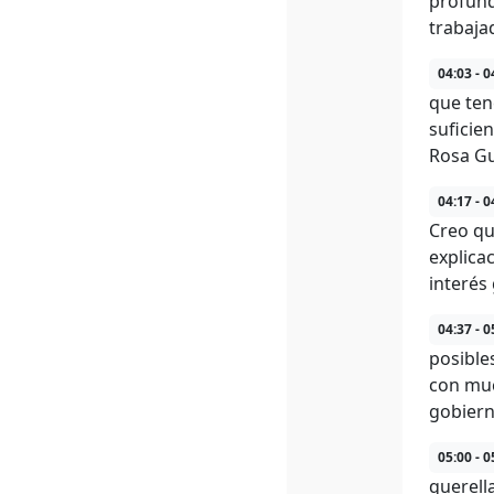
profund
trabaja
04:03 - 0
que ten
suficien
Rosa G
04:17 - 0
Creo qu
explica
interés
04:37 - 0
posible
con muc
gobiern
05:00 - 0
querell