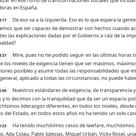
izar en ese ritmo de transformaciones sociales que incidan
doras en España.
De eso va a la izquierda. Eso es lo que espera la gente
4:17
emos que ser capaces de demostrar con hechos cuando acab
tes las explicaciones dadas por el Gobierno a raíz de la imp
ualdad?
Mire, pues no he podido seguir en las últimas horas t
4:37
e los niveles de exigencia tienen que ser máximos. máximos
ciones posibles y asumir todas las responsabilidades que imp
 general, aplicado a todas las circunstancias, no puede habe
Nuestros estándares de exigencia, de transparencia y
5:00
s y lo decimos con la tranquilidad que da ser un espacio po
hísimos liderazgos diferentes, en todos los niveles, desd
o del Estado, en todos estos años no ha tenido un solo cas
Ha tenido muchísimos casos de lawfare, muchísimos. M
5:23
as, Ada Colau, Pablo Iglesias, Miguel Urbán, Vicky Rosel, una