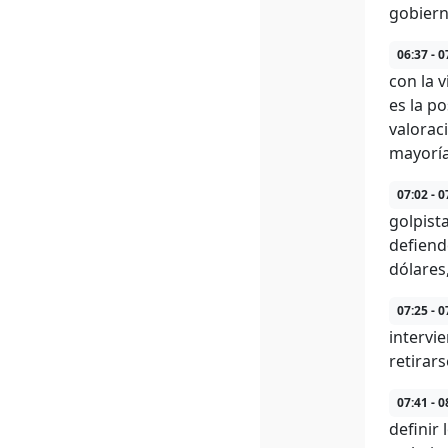
gobiern
06:37 - 0
con la 
es la p
valorac
mayoría
07:02 - 0
golpist
defiend
dólares
07:25 - 0
intervi
retirar
07:41 - 0
definir