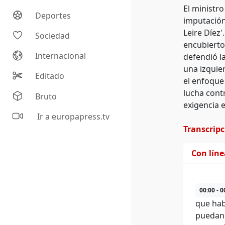
El ministro
Deportes
imputación 
Leire Díez'
Sociedad
encubierto
Internacional
defendió l
una izquie
Editado
el enfoque
lucha cont
Bruto
exigencia e
Ir a europapress.tv
Transcrip
Con lín
00:00 - 0
que hab
puedan 