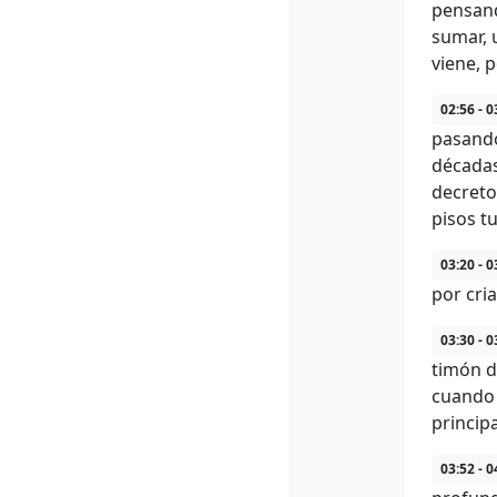
pensand
sumar, 
viene, p
02:56 - 0
pasando
décadas
decreto
pisos tu
03:20 - 0
por cri
03:30 - 0
timón d
cuando 
princip
03:52 - 0