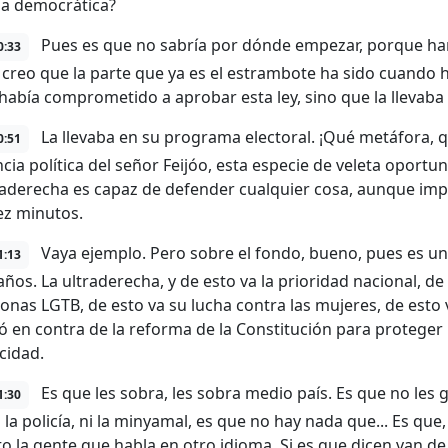
a democrática?
Pues es que no sabría por dónde empezar, porque han
0:33
o creo que la parte que ya es el estrambote ha sido cuando
 había comprometido a aprobar esta ley, sino que la llevaba
La llevaba en su programa electoral. ¡Qué metáfora, qu
0:51
cia política del señor Feijóo, esta especie de veleta oportun
traderecha es capaz de defender cualquier cosa, aunque imp
ez minutos.
Vaya ejemplo. Pero sobre el fondo, bueno, pues es un
1:13
años. La ultraderecha, y de esto va la prioridad nacional, de
sonas LGTB, de esto va su lucha contra las mujeres, de esto
ó en contra de la reforma de la Constitución para proteger
cidad.
Es que les sobra, les sobra medio país. Es que no les g
1:30
 la policía, ni la minyamal, es que no hay nada que... Es que
o la gente que habla en otro idioma. Si es que dicen van de 