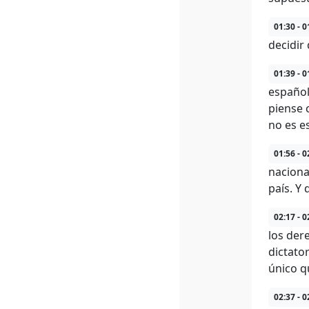
01:30 - 0
decidir
01:39 - 0
español
piense 
no es e
01:56 - 0
nacional
país. Y
02:17 - 0
los der
dictato
único qu
02:37 - 0