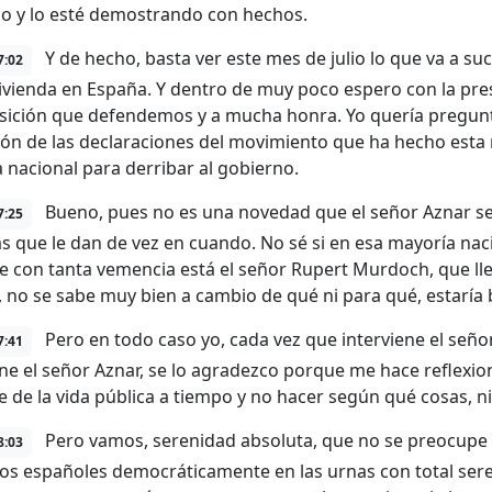
o y lo esté demostrando con hechos.
Y de hecho, basta ver este mes de julio lo que va a su
7:02
vivienda en España. Y dentro de muy poco espero con la pres
osición que defendemos y a mucha honra. Yo quería pregunta
ión de las declaraciones del movimiento que ha hecho esta
 nacional para derribar al gobierno.
Bueno, pues no es una novedad que el señor Aznar sea
7:25
as que le dan de vez en cuando. No sé si en esa mayoría nac
e con tanta vemencia está el señor Rupert Murdoch, que ll
, no se sabe muy bien a cambio de qué ni para qué, estaría b
Pero en todo caso yo, cada vez que interviene el señor
7:41
ene el señor Aznar, se lo agradezco porque me hace reflexi
se de la vida pública a tiempo y no hacer según qué cosas, n
Pero vamos, serenidad absoluta, que no se preocupe e
8:03
 los españoles democráticamente en las urnas con total sere