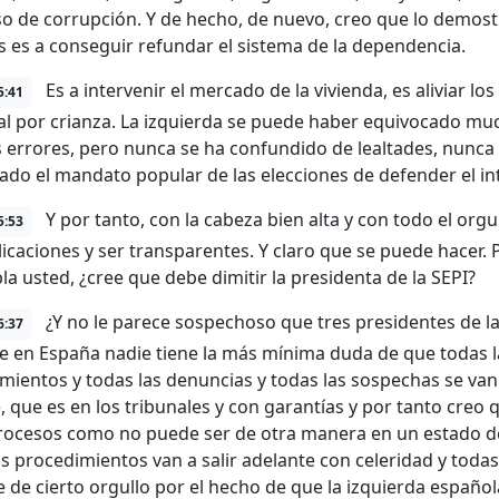
so de corrupción. Y de hecho, de nuevo, creo que lo demos
 es a conseguir refundar el sistema de la dependencia.
Es a intervenir el mercado de la vivienda, es aliviar lo
5:41
al por crianza. La izquierda se puede haber equivocado m
errores, pero nunca se ha confundido de lealtades, nunca
nado el mandato popular de las elecciones de defender el in
Y por tanto, con la cabeza bien alta y con todo el org
5:53
licaciones y ser transparentes. Y claro que se puede hacer. 
la usted, ¿cree que debe dimitir la presidenta de la SEPI?
¿Y no le parece sospechoso que tres presidentes de l
6:37
e en España nadie tiene la más mínima duda de que todas l
mientos y todas las denuncias y todas las sospechas se van
, que es en los tribunales y con garantías y por tanto creo 
rocesos como no puede ser de otra manera en un estado de
s procedimientos van a salir adelante con celeridad y todas
 de cierto orgullo por el hecho de que la izquierda español