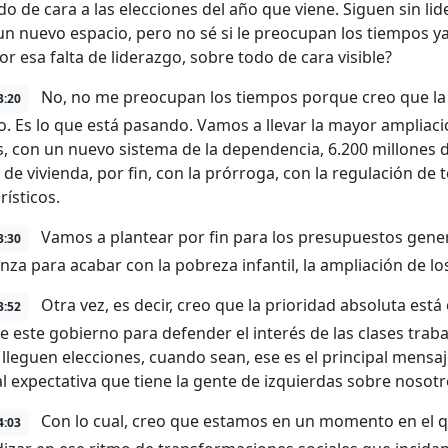
o de cara a las elecciones del año que viene. Siguen sin l
un nuevo espacio, pero no sé si le preocupan los tiempos ya
or esa falta de liderazgo, sobre todo de cara visible?
No, no me preocupan los tiempos porque creo que la p
3:20
. Es lo que está pasando. Vamos a llevar la mayor ampliaci
, con un nuevo sistema de la dependencia, 6.200 millones d
 de vivienda, por fin, con la prórroga, con la regulación de 
rísticos.
Vamos a plantear por fin para los presupuestos gener
3:30
anza para acabar con la pobreza infantil, la ampliación de l
Otra vez, es decir, creo que la prioridad absoluta está
3:52
e este gobierno para defender el interés de las clases trab
lleguen elecciones, cuando sean, ese es el principal mensaj
al expectativa que tiene la gente de izquierdas sobre nosot
Con lo cual, creo que estamos en un momento en el q
4:03