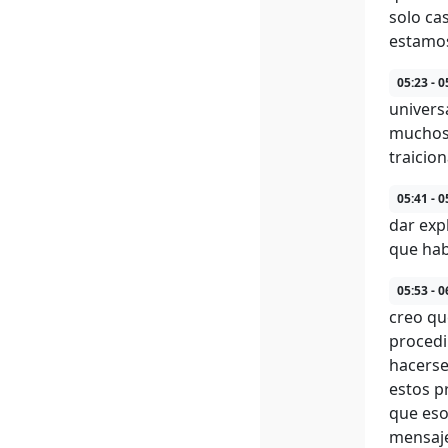
solo ca
estamos
05:23 - 0
univers
muchos 
traicio
05:41 - 0
dar exp
que hab
05:53 - 0
creo qu
procedi
hacerse
estos p
que eso
mensaje