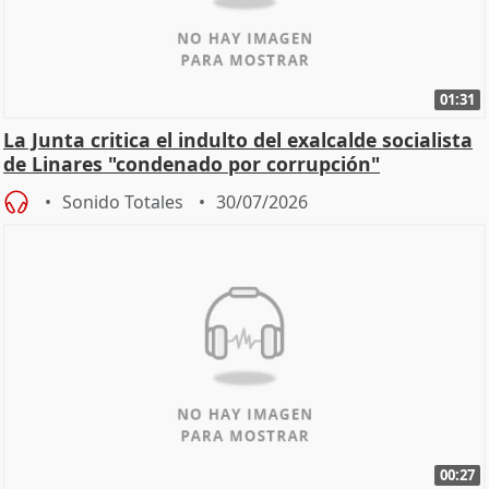
01:31
La Junta critica el indulto del exalcalde socialista
de Linares "condenado por corrupción"
Sonido Totales
30/07/2026
00:27