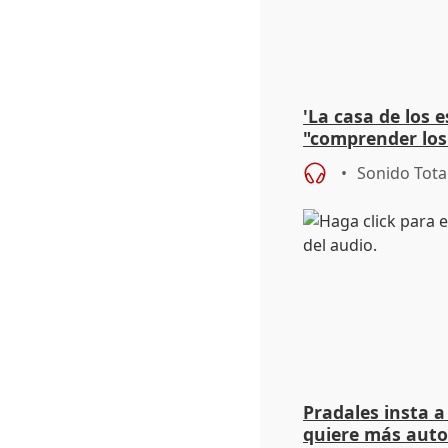
'La casa de los e
"comprender los 
violencia "sin po
Sonido Tota
Pradales insta a 
quiere más auto