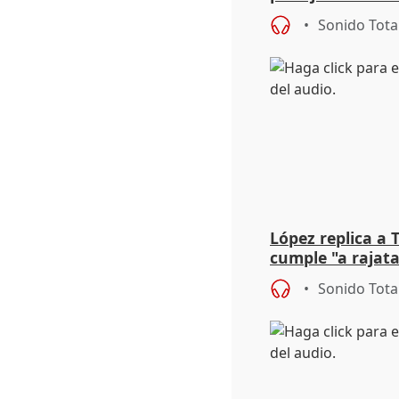
derechos"
Sonido Tota
López replica a
cumple "a rajata
sobre las bases
Sonido Tota