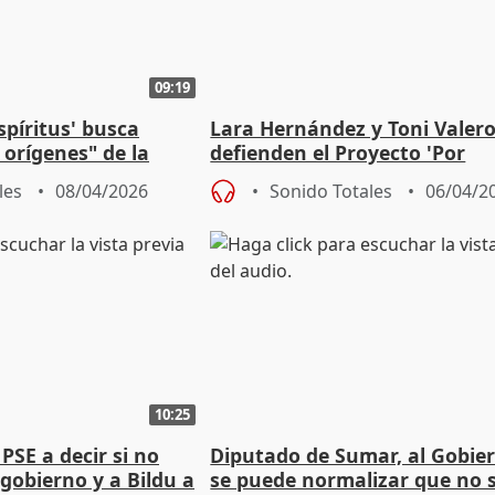
09:19
spíritus' busca
Lara Hernández y Toni Valer
orígenes" de la
defienden el Proyecto 'Por
larizar"
Andalucía'
les
08/04/2026
Sonido Totales
06/04/2
10:25
PSE a decir si no
Diputado de Sumar, al Gobie
gobierno y a Bildu a
se puede normalizar que no 