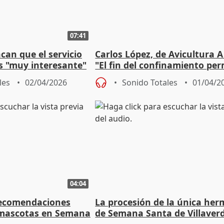
07:41
can que el servicio
Carlos López, de Avicultura A
es "muy interesante"
"El fin del confinamiento per
a
aumentar la calidad"
les
02/04/2026
Sonido Totales
01/04/2
04:04
recomendaciones
La procesión de la única he
 mascotas en Semana
de Semana Santa de Villaver
retoma "el antiguo recorrido