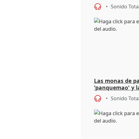
defender la nac
Sonido Tota
Las monas de pa
'panquemao' y l
pasas triunfan
Sonido Tota