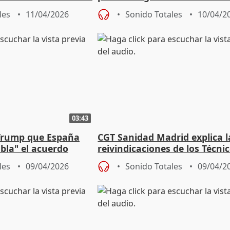
les
11/04/2026
Sonido Totales
10/04/2
03:43
 Trump que España
CGT Sanidad Madrid explica l
bla" el acuerdo
reivindicaciones de los Técni
Emergencias Sanitarias
les
09/04/2026
Sonido Totales
09/04/2