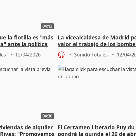
04:13
e la flotilla es "más
La vicealcaldesa de Madrid p
a" ante la política
valor el trabajo de los bombe
anyahu
les
12/04/2026
Sonido Totales
12/04/2
04:30
viviendas de alquiler
El Certamen Literario Puy du
 Rivas: "Promovemos
pondrá la guinda el 26 de abr