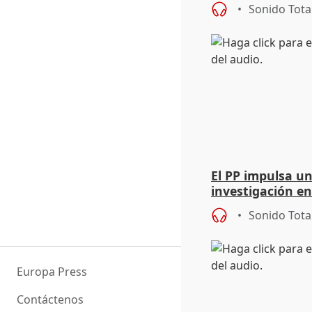
Sonido Tota
El PP impulsa u
investigación en
RTVE
Sonido Tota
Europa Press
Contáctenos