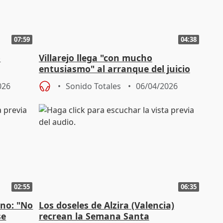
07:59
04:38
o
Villarejo llega "con mucho
entusiasmo" al arranque del juicio
por el caso Kitchen
026
Sonido Totales
06/04/2026
02:55
06:35
rno: "No
Los doseles de Alzira (Valencia)
se
recrean la Semana Santa