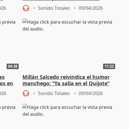
toneladas esta tempor
026
Sonido Totales
09/04/2026
04:38
11:22
as
Millán Salcedo reivindica el humor
cos en
manchego: "Ya salía en el Quijote"
026
Sonido Totales
09/04/2026