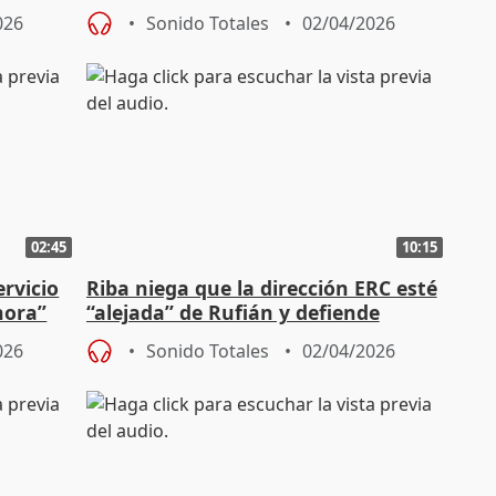
026
Sonido Totales
02/04/2026
02:45
10:15
ervicio
Riba niega que la dirección ERC esté
hora”
“alejada” de Rufián y defiende
presentarse con sus siglas
026
Sonido Totales
02/04/2026