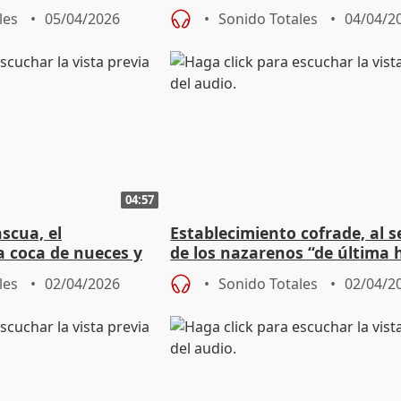
ión vasca
presenten Presupuestos"
les
05/04/2026
Sonido Totales
04/04/2
04:57
scua, el
Establecimiento cofrade, al s
a coca de nueces y
de los nazarenos “de última 
 en Semana Santa
para salir en procesión
les
02/04/2026
Sonido Totales
02/04/2