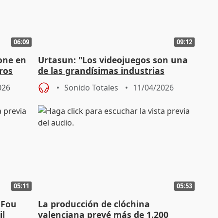
06:09
09:12
one en
Urtasun: "Los videojuegos son una
ros
de las grandísimas industrias
pujantes del país"
026
Sonido Totales
11/04/2026
05:11
05:53
 Fou
La producción de clóchina
il
valenciana prevé más de 1.200