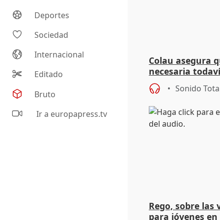
Deportes
Sociedad
Internacional
Colau asegura qu
necesaria todaví
Editado
de Trump y Net
Sonido Tota
Bruto
Ir a europapress.tv
Rego, sobre las 
para jóvenes en