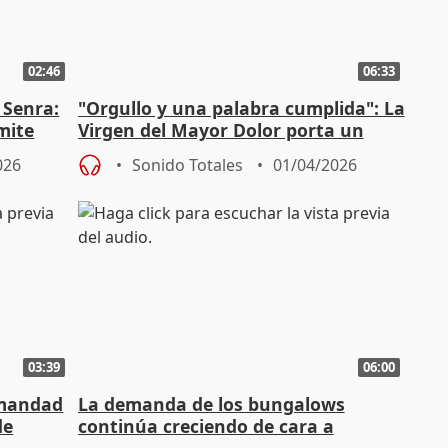
02:46
06:33
 Senra:
"Orgullo y una palabra cumplida": La
mite
Virgen del Mayor Dolor porta un
traje luces de El Cordobés
026
Sonido Totales
01/04/2026
03:39
06:00
rmandad
La demanda de los bungalows
de
continúa creciendo de cara a
"
Semana Santa