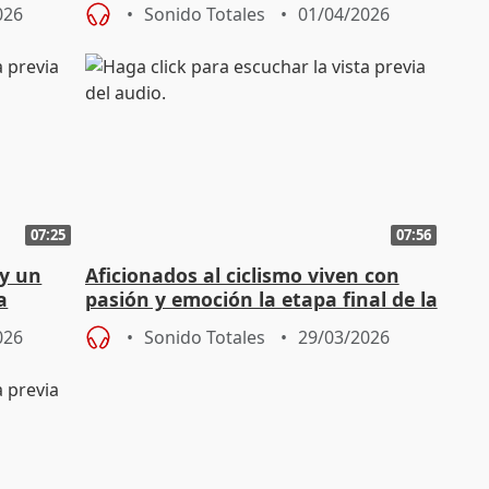
026
Sonido Totales
01/04/2026
07:25
07:56
y un
Aficionados al ciclismo viven con
a
pasión y emoción la etapa final de la
Volta a Catalunya
026
Sonido Totales
29/03/2026