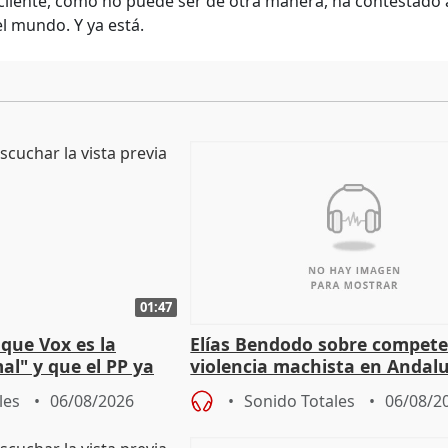
cliente, como no puede ser de otra manera, ha contestado
el mundo. Y ya está.
01:47
que Vox es la
Elías Bendodo sobre compete
al" y que el PP ya
violencia machista en Andalu
 tesis
les
06/08/2026
Sonido Totales
06/08/2