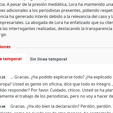
ticia. A pesar de la presión mediática, Lora ha mantenido un
es adicionales a los periodistas presentes, pidiendo respeto
ia ha generado interés debido a la relevancia del caso y la
mpresariales. La abogada de Lora ha enfatizado que su clien
a las interrogantes realizadas, destacando la transparencia
gir.
ciones
ea temporal
Sin línea temporal
... Gracias. ¿Ha podido explicarse todo? ¿Ha explicado
1:25
uropa? Usted es gente sin oficina, dice que todo es íntegro
ido responder? Por favor. Cuidado, chicos. Usted se ha pla
amente el trabajo de los periodistas, pero no voy a hacer de
Gracias. ¿Ha ido bien la declaración? Perdón, perdón.
1:46