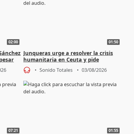
02:00
01:50
 Sánchez
Junqueras urge a resolver la crisis
 pesar
humanitaria en Ceuta y pide
responsabilidad a la UE
026
Sonido Totales
03/08/2026
07:21
01:55