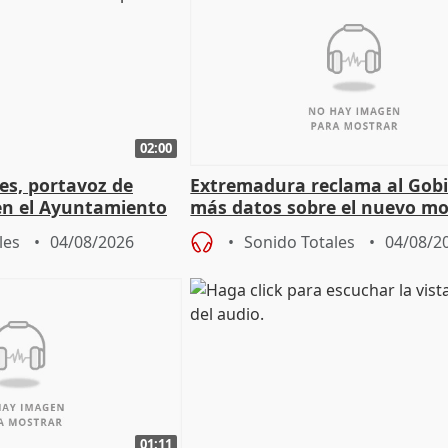
02:00
les, portavoz de
Extremadura reclama al Gob
en el Ayuntamiento
más datos sobre el nuevo mo
a política
financiación
les
04/08/2026
Sonido Totales
04/08/2
01:11