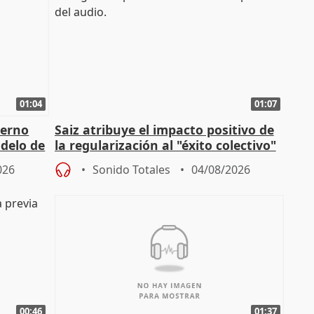
01:04
01:07
ierno
Saiz atribuye el impacto positivo de
delo de
la regularización al "éxito colectivo"
del Gobierno
026
Sonido Totales
04/08/2026
00:46
01:37