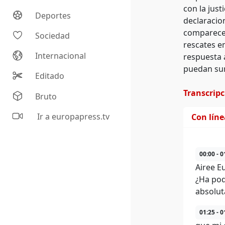
con la jus
Deportes
declaracion
comparecenc
Sociedad
rescates e
Internacional
respuesta 
puedan sur
Editado
Transcrip
Bruto
Ir a europapress.tv
Con lín
00:00 - 0
Airee E
¿Ha pod
absolut
01:25 - 0