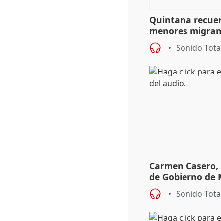
Quintana recuer
menores migrant
aportación del G
Sonido Tota
Carmen Casero, 
de Gobierno de M
de Pérez de Siles
Sonido Tota