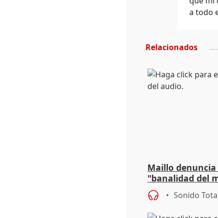
que mi 
a todo 
Relacionados
Maillo denuncia 
"banalidad del m
asume todas sus
Sonido Tota