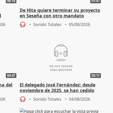
06:18
01:47
De Hita quiere terminar su proyecto
l
en Seseña con otro mandato
026
Sonido Totales
05/08/2026
04:47
03:11
ha del
El delegado José Fernández: desde
noviembre de 2025, se han cedido
9.810 ayudas por nacimiento
026
Sonido Totales
04/08/2026