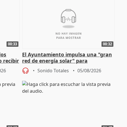
00:33
00:32
los
El Ayuntamiento impulsa una "gran
 recibir
red de energía solar" para
autoconsumo
026
Sonido Totales
05/08/2026