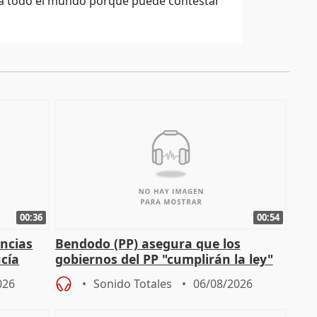
 a todo el mundo porque puede contestar
00:36
00:54
ncias
Bendodo (PP) asegura que los
cía
gobiernos del PP "cumplirán la ley"
sobre los menores migrantes
026
Sonido Totales
06/08/2026