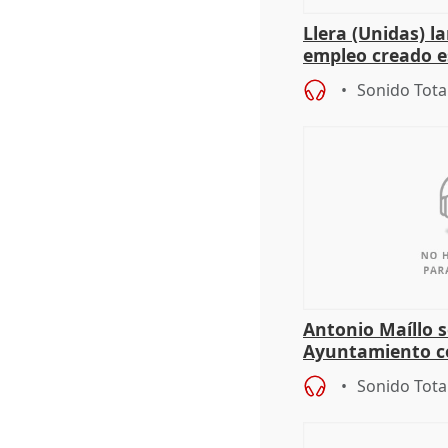
Llera (Unidas) l
empleo creado es
"esfumará" al a
Sonido Tota
Antonio Maíllo s
Ayuntamiento c
especulador más
Sonido Tota
Jiménez Becerril