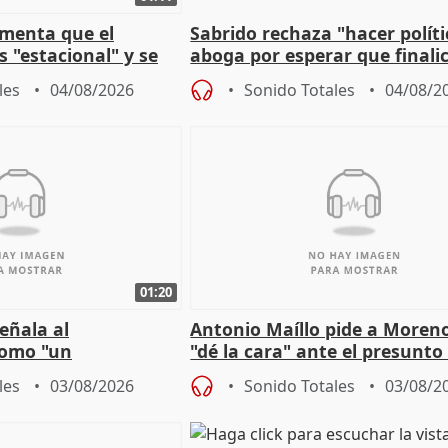
amenta que el
Sabrido rechaza "hacer políti
 "estacional" y se
aboga por esperar que finalic
cabar el verano
investigación del incendio
les
04/08/2026
Sonido Totales
04/08/2
01:20
eñala al
Antonio Maíllo pide a Moren
omo "un
"dé la cara" ante el presunto
" sobre viviendas de
acoso del CEO de ADM
les
03/08/2026
Sonido Totales
03/08/2