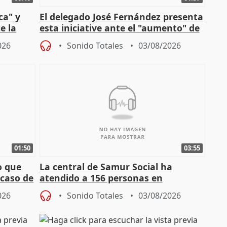
ca" y
El delegado José Fernández presenta
e la
esta iniciative ante el "aumento" de
personas sin hogar en Madri
026
Sonido Totales
03/08/2026
01:50
03:55
o que
La central de Samur Social ha
 caso de
atendido a 156 personas en
situación de calle durante Campaña
026
Sonido Totales
03/08/2026
de Calor