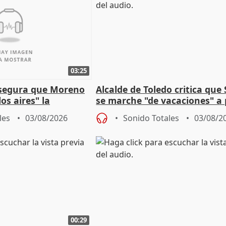
03:25
asegura que Moreno
Alcalde de Toledo critica que
os aires" la
se marche "de vacaciones" a
s acuerdo con SMA
de la crisis migratoria
les
03/08/2026
Sonido Totales
03/08/2
00:29