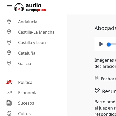
Andalucía
Abogada 
Castilla-La Mancha
Castilla y León
Play
Cataluña
Imágenes de
Galicia
declaracio
Fecha:
Política
Resum
Economía
Bartolomé 
Sucesos
el juez en
Cultura
respondido