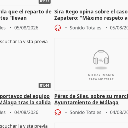
01:33
da que el reparto de
Sira Rego opina sobre el caso
es "llevan
Zapatero: "Máximo respeto a
obierno" central
proceso judicial"
les
05/08/2026
Sonido Totales
05/08/2
01:44
portavoz del equipo
Pérez de Siles, sobre su marc
álaga tras la salida
Ayuntamiento de Málaga
les
04/08/2026
Sonido Totales
04/08/2