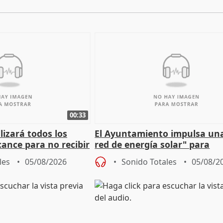
00:33
izará todos los
El Ayuntamiento impulsa un
cance para no recibir
red de energía solar" para
grantes
autoconsumo
les
05/08/2026
Sonido Totales
05/08/2