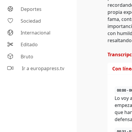
recordando
Deportes
propia exp
fama, cont
Sociedad
importanci
Internacional
con humild
resaltando 
Editado
Transcrip
Bruto
Ir a europapress.tv
Con lín
00:00 - 0
Lo voy 
empezar
que han 
defensa
00:31 - 0