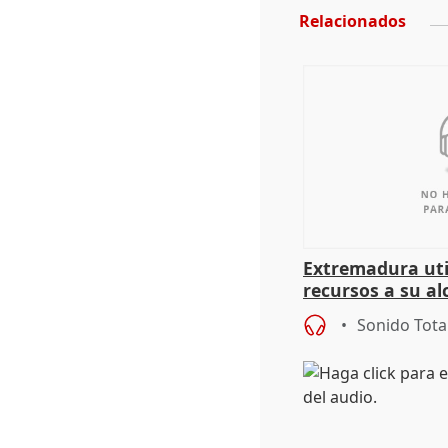
Relacionados
Extremadura util
recursos a su al
más menores mi
Sonido Tota