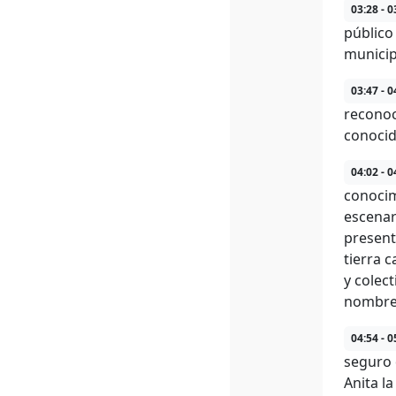
03:28 - 0
público
municip
03:47 - 0
reconoc
conocid
04:02 - 0
conocim
escenar
present
tierra 
y colec
nombre 
04:54 - 0
seguro 
Anita l