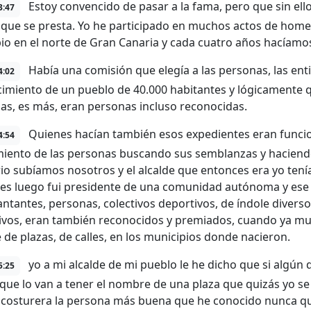
Estoy convencido de pasar a la fama, pero que sin ellos 
3:47
 que se presta. Yo he participado en muchos actos de homen
io en el norte de Gran Canaria y cada cuatro años hacíamos
Había una comisión que elegía a las personas, las enti
4:02
imiento de un pueblo de 40.000 habitantes y lógicamente q
as, es más, eran personas incluso reconocidas.
Quienes hacían también esos expedientes eran funcio
4:54
iento de las personas buscando sus semblanzas y haciendo
io subíamos nosotros y el alcalde que entonces era yo tenía
es luego fui presidente de una comunidad autónoma y ese 
cantantes, personas, colectivos deportivos, de índole diverso
tivos, eran también reconocidos y premiados, cuando ya much
de plazas, de calles, en los municipios donde nacieron.
yo a mi alcalde de mi pueblo le he dicho que si algún
5:25
que lo van a tener el nombre de una plaza que quizás yo se 
a costurera la persona más buena que he conocido nunca qu