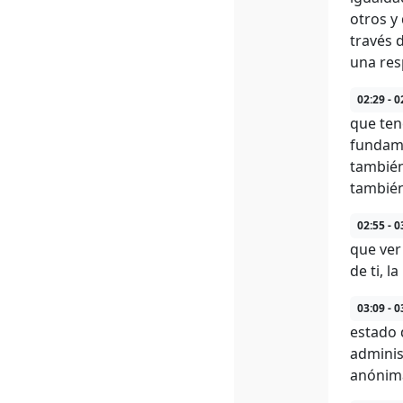
otros y
través 
una res
02:29 - 0
que ten
fundame
también
también
02:55 - 0
que ver
de ti, la
03:09 - 0
estado 
adminis
anónima