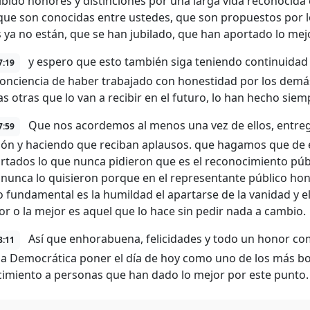
ibido honores y distinciones por una larga vida reconocida
 que son conocidas entre ustedes, que son propuestos por 
ya no están, que se han jubilado, que han aportado lo mej
y espero que esto también siga teniendo continuidad 
7:19
conciencia de haber trabajado con honestidad por los dem
s otras que lo van a recibir en el futuro, lo han hecho si
Que nos acordemos al menos una vez de ellos, entreg
7:59
ión y haciendo que reciban aplausos. que hagamos que de 
rtados lo que nunca pidieron que es el reconocimiento públ
 nunca lo quisieron porque en el representante público ho
o fundamental es la humildad el apartarse de la vanidad y e
jor o la mejor es aquel que lo hace sin pedir nada a cambio.
Así que enhorabuena, felicidades y todo un honor como 
8:11
 Democrática poner el día de hoy como uno de los más bon
imiento a personas que han dado lo mejor por este punto.