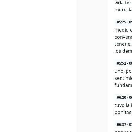
vida te
merecía
05:25 - 0
medio e
convenc
tener e
los dem
05:52 - 0
uno, po
sentimi
fundame
06:20 - 0
tuvo la
bonitas
06:37 - 0