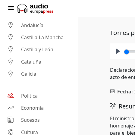
Andalucía
Torres p
Castilla-La Mancha
Castilla y León
Play
Cataluña
Declaracion
Galicia
acto de ent
Fecha:
Política
Resum
Economía
El ministro
Sucesos
homenaje a
Cultura
para el bi