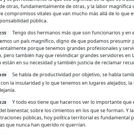
 de otras, fundamentalmente de otras, y la labor magnífica 
de compromisos vitales que van mucho más allá de lo que es 
ponsabilidad pública.
Tengo dos hermanos más que son funcionarios y en es
2:55
emos un país magnífico, digno de que podamos presumir 
ntalmente porque tenemos grandes profesionales y servid
, pero también hay que reivindicar grandes servidores en 
 están en su necesidad y también justicia de reclamar recu
Se habla de productividad por objetivo, se habla tamb
3:09
 con la insularidad y lo que tenemos en lugares alejados, la
 lejanía.
Y todo eso tiene que hacernos ver lo importante que 
3:28
del bienestar, sobre los cimientos en los que se forman. Y la
traciones públicas, hoy política territorial es fundamenta
s que nunca han querido ni querrían.