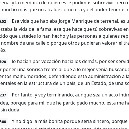
rrenal y la memoria de quien es le pudimos sobrevivir pero
 mucho más que un alcalde como era yo el poder tener el 
Esa vida que hablaba Jorge Manrique de terrenal, es u
5:52
staba la vida de la fama, esa que hace que tú sobrevivas en
ido que ustedes lo han hecho y las personas a quienes re
l nombre de una calle o porque otros pudieran valorar el tr
ás.
lo hacían por vocación hacia los demás, por ser servi
6:20
r poner una sonrisa frente al que a lo mejor venía buscand
entos malhumorados, defendiendo esta administración a la 
ntales en la estructura de un país, de un Estado, de una s
Por tanto, y voy terminando, aunque sea un acto íntimo
6:37
 idea, porque para mí, que he participado mucho, esta me ha
 sin duda.
Y no digo la más bonita porque sería sincero, porque
7:00