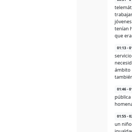
telemát
trabaja
jóvenes
tenían 
que era
01:13 - 0
servici
necesid
ámbito 
también
01:46 - 0
pública
homena
01:55 - 0
un niño
igualda