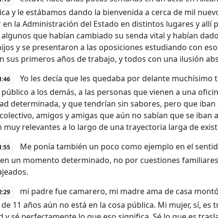
ica y le estábamos dando la bienvenida a cerca de mil nuev
r en la Administración del Estado en distintos lugares y all
 algunos que habían cambiado su senda vital y habían dado
hijos y se presentaron a las oposiciones estudiando con es
n sus primeros años de trabajo, y todos con una ilusión a
Yo les decía que les quedaba por delante muchísimo 
1:46
o público a los demás, a las personas que vienen a una ofic
ad determinada, y que tendrían sin sabores, pero que iban
colectivo, amigos y amigas que aún no sabían que se iban a 
 muy relevantes a lo largo de una trayectoria larga de exist
Me ponía también un poco como ejemplo en el sentid
1:55
 en un momento determinado, no por cuestiones familiares
jeados.
mi padre fue camarero, mi madre ama de casa montó 
2:29
 de 11 años aún no está en la cosa pública. Mi mujer, sí, es 
d y sé perfectamente lo que eso significa. Sé lo que es tras