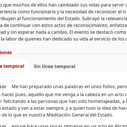
 que muchos de ellos han cambiado sus vidas para servir a
eriencia como funcionario y la necesidad de reconocer el t
ribuyen al funcionamiento del Estado. Subrayó la relevancia 
a de continuar con estos actos de reconocimiento, enfatiza
ad y sin esperar nada a cambio. El evento se destacó como u
la labor de quienes han dedicado su vida al servicio de los
ciones
ea temporal
Sin línea temporal
Me han preparado unas palabras en unos folios, pero 
0:31
a hacer, pues, aquello que me venga a la cabeza en un acto
 felicitando a las personas que han sido homenajeadas, a lo
estado y van a estar siempre, y a quien tuvo la idea de hacer
 de lo que es nuestra Meditación General del Estado.
estuve hace unas pocas semanas en un acto en Alica
1:13