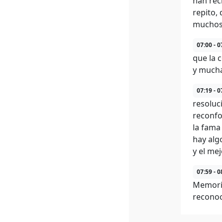
han rec
repito,
muchos 
07:00 - 0
que la 
y mucha
07:19 - 0
resoluc
reconfo
la fama
hay alg
y el me
07:59 - 0
Memoria
reconoc