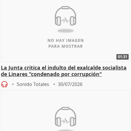
01:31
La Junta critica el indulto del exalcalde socialista
de Linares "condenado por corrupción"
Sonido Totales
30/07/2026