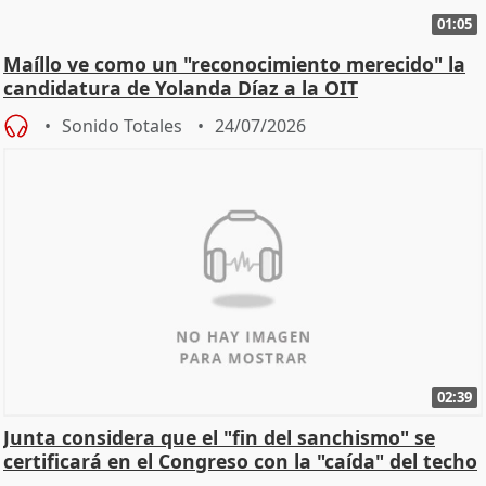
01:05
Maíllo ve como un "reconocimiento merecido" la
candidatura de Yolanda Díaz a la OIT
Sonido Totales
24/07/2026
02:39
Junta considera que el "fin del sanchismo" se
certificará en el Congreso con la "caída" del techo
de