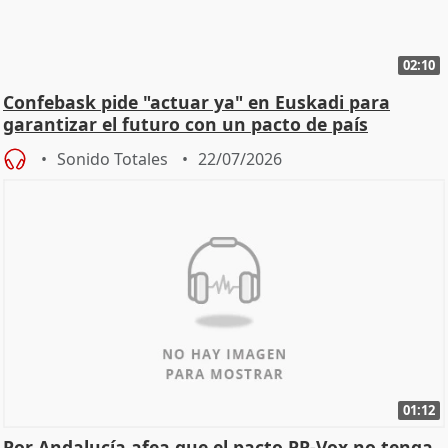
02:10
Confebask pide "actuar ya" en Euskadi para
garantizar el futuro con un pacto de país
Sonido Totales
22/07/2026
01:12
Por Andalucía afea que el pacto PP-Vox no tenga