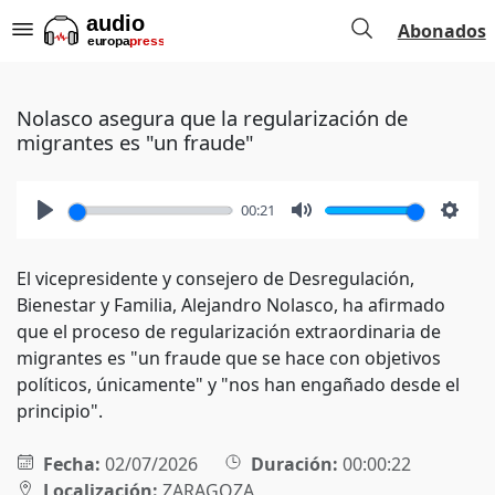
Abonados
Nolasco asegura que la regularización de
migrantes es "un fraude"
00:21
Play
Mute
Setti
El vicepresidente y consejero de Desregulación,
Bienestar y Familia, Alejandro Nolasco, ha afirmado
que el proceso de regularización extraordinaria de
migrantes es "un fraude que se hace con objetivos
políticos, únicamente" y "nos han engañado desde el
principio".
Fecha:
02/07/2026
Duración:
00:00:22
Localización:
ZARAGOZA