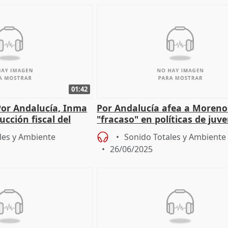
01:42
Por Andalucía, Inma
Por Andalucía afea a Moreno
ucción fiscal del
"fracaso" en políticas de juv
io en mascotas
que "amplía la puerta grande"
les y Ambiente
Sonido Totales y Ambiente
26/06/2025