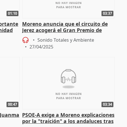
01:10
03:37
ortante
Moreno anuncia que el circuito de
gnidad
Jerez acogerá el Gran Premio de
MotoGP hasta 2031.
Sonido Totales y Ambiente
27/04/2025
00:47
03:34
e Juanma
PSOE-A exige a Moreno explicaciones
por la "traición" a los andaluces tras