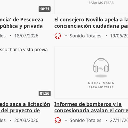
10:31
encia' de Pescueza
El consejero Novillo apela a l
pública y privada
concienciación ciudadana pa
iviendas
evitar tragedias en pantano
les
18/07/2026
Sonido Totales
19/06/2
Juan
01:56
edo saca a licitación
Informes de bomberos y la
n del proyecto de
concesionaria avalan el corr
ánsito
funcionamiento de hidrantes
les
20/03/2026
Sonido Totales
27/11/2
Mérida