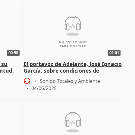
00:58
01:01
 su
El portavoz de Adelante, José Ignacio
entud,
García, sobre condiciones de
 a l
bomberos forestales
Sonido Totales y Ambiente
04/06/2025