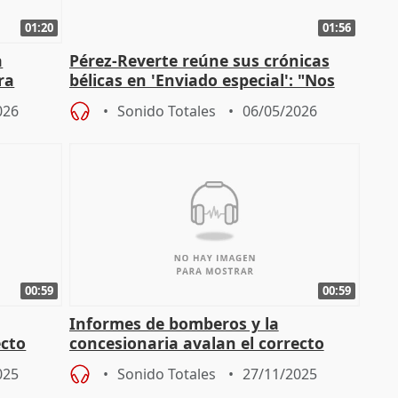
01:20
01:56
a
Pérez-Reverte reúne sus crónicas
ra
bélicas en 'Enviado especial': "Nos
 San
están tapando la guerra"
026
Sonido Totales
06/05/2026
00:59
00:59
Informes de bomberos y la
ecto
concesionaria avalan el correcto
 en
funcionamiento de hidrantes en
025
Sonido Totales
27/11/2025
Mérida