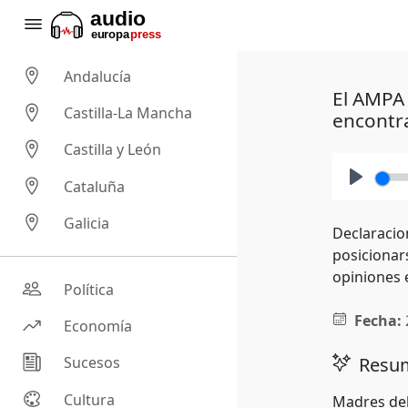
Andalucía
El AMPA 
Castilla-La Mancha
encontr
Castilla y León
Cataluña
Play
Galicia
Declaracio
posicionar
opiniones 
Política
Fecha:
Economía
Resum
Sucesos
Cultura
Madres del