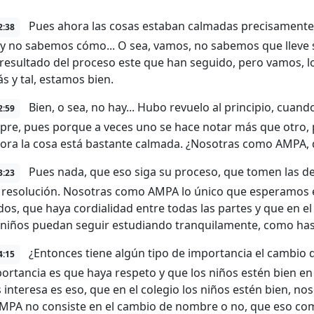
Pues ahora las cosas estaban calmadas precisamente 
2:38
 y no sabemos cómo... O sea, vamos, no sabemos que lleve s
l resultado del proceso este que han seguido, pero vamos, l
s y tal, estamos bien.
Bien, o sea, no hay... Hubo revuelo al principio, cuand
2:59
pre, pues porque a veces uno se hace notar más que otro, 
ora la cosa está bastante calmada. ¿Nosotras como AMPA, q
Pues nada, que eso siga su proceso, que tomen las d
3:23
a resolución. Nosotras como AMPA lo único que esperamos e
dos, que haya cordialidad entre todas las partes y que en e
 niños puedan seguir estudiando tranquilamente, como has
¿Entonces tiene algún tipo de importancia el cambio
4:15
ortancia es que haya respeto y que los niños estén bien en
 interesa es eso, que en el colegio los niños estén bien, n
PA no consiste en el cambio de nombre o no, que eso co