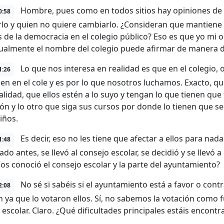
Hombre, pues como en todos sitios hay opiniones de l
0:58
lo y quien no quiere cambiarlo. ¿Consideran que mantiene 
s de la democracia en el colegio público? Eso es que yo mi 
ualmente el nombre del colegio puede afirmar de manera 
Lo que nos interesa en realidad es que en el colegio, o
1:26
ien en el cole y es por lo que nosotros luchamos. Exacto, qu
alidad, que ellos estén a lo suyo y tengan lo que tienen que
ón y lo otro que siga sus cursos por donde lo tienen que 
iños.
Es decir, eso no les tiene que afectar a ellos para nad
1:48
o antes, se llevó al consejo escolar, se decidió y se llevó a
¿Vos conoció el consejo escolar y la parte del ayuntamiento?
No sé si sabéis si el ayuntamiento está a favor o cont
2:08
n ya que lo votaron ellos. Sí, no sabemos la votación como 
 escolar. Claro. ¿Qué dificultades principales estáis enc