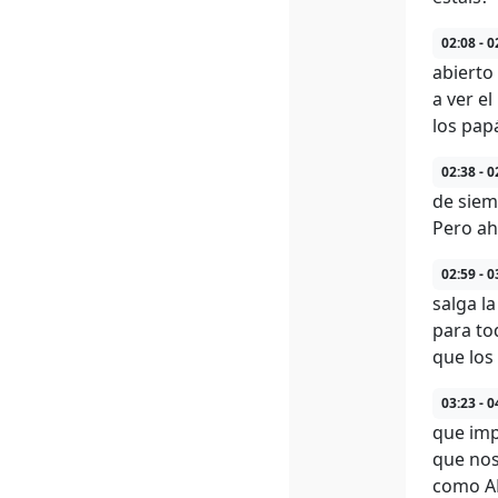
02:08 - 0
abierto
a ver e
los papá
02:38 - 0
de siem
Pero ah
02:59 - 0
salga l
para to
que los
03:23 - 0
que imp
que nos
como AM