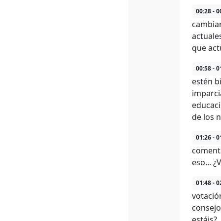
00:28 - 0
cambiar
actuale
que act
00:58 - 0
estén b
imparci
educaci
de los n
01:26 - 0
comentad
eso... 
01:48 - 0
votació
consejo
estáis?