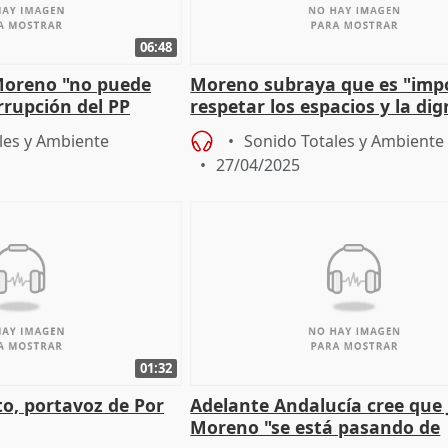
06:48
Moreno "no puede
Moreno subraya que es "imp
rrupción del PP
respetar los espacios y la di
sita al Parlamento"
de un puesto".
les y Ambiente
Sonido Totales y Ambiente
27/04/2025
01:32
o, portavoz de Por
Adelante Andalucía cree qu
Moreno "se está pasando de