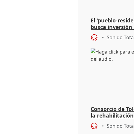
El 'pueblo-resid
busca inversión 
para construir v
Sonido Tota
Consorcio de Tol
la rehabilitació
Alamillos del Tr
Sonido Tota