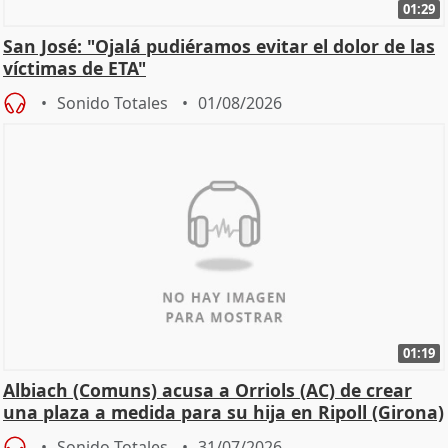
01:29
San José: "Ojalá pudiéramos evitar el dolor de las
víctimas de ETA"
Sonido Totales
01/08/2026
01:19
Albiach (Comuns) acusa a Orriols (AC) de crear
una plaza a medida para su hija en Ripoll (Girona)
Sonido Totales
31/07/2026