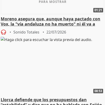
01:21
Moreno asegura que, aunque haya pactado con
Vox, la "vía andaluza no ha muerto" ni él va a
"cambiar"
Sonido Totales
22/07/2026
08:53
Llorca defiende que los presupuestos dan
“estabilidad” y dice que no ha hablado con Feijóo