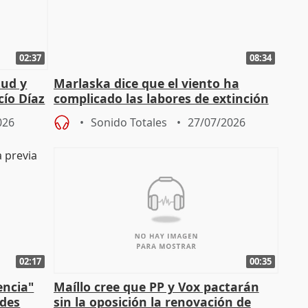
02:37
08:34
tud y
Marlaska dice que el viento ha
cío Díaz
complicado las labores de extinción
durante la madrugada
026
Sonido Totales
27/07/2026
02:17
00:35
encia"
Maíllo cree que PP y Vox pactarán
ades
sin la oposición la renovación de