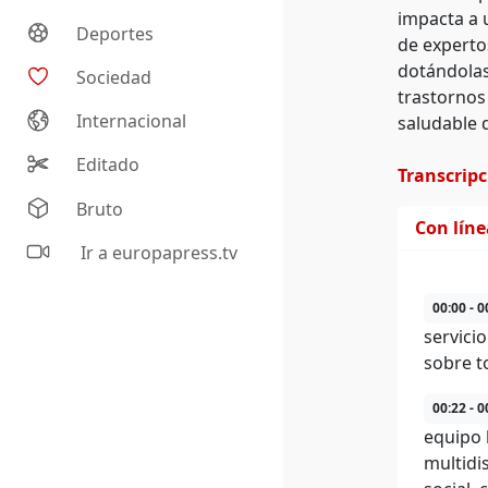
impacta a u
Deportes
de expertos
dotándolas
Sociedad
trastornos
Internacional
saludable d
Editado
Transcrip
Bruto
Con lín
Ir a europapress.tv
00:00 - 0
servicio
sobre t
00:22 - 0
equipo 
multidis