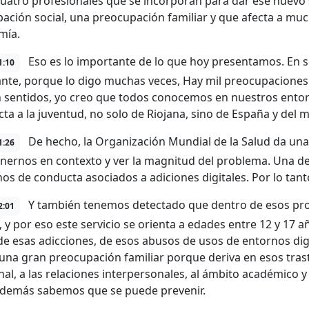
 cuatro profesionales que se incorporan para dar ese nuevo 
ación social, una preocupación familiar y que afecta a m
mía.
Eso es lo importante de lo que hoy presentamos. En 
1:10
nte, porque lo digo muchas veces, Hay mil preocupaciones 
 sentidos, yo creo que todos conocemos en nuestros entorn
cta a la juventud, no solo de Riojana, sino de España y del 
De hecho, la Organización Mundial de la Salud da una 
1:26
nernos en contexto y ver la magnitud del problema. Una d
nos de conducta asociados a adiciones digitales. Por lo tan
Y también tenemos detectado que dentro de esos pro
2:01
, y por eso este servicio se orienta a edades entre 12 y 17 
de esas adicciones, de esos abusos de usos de entornos dig
 una gran preocupación familiar porque deriva en esos tra
l, a las relaciones interpersonales, al ámbito académico y l
además sabemos que se puede prevenir.