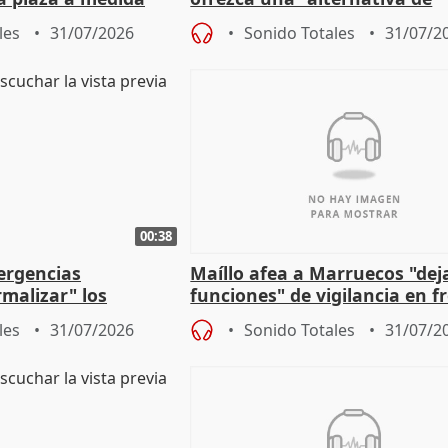
ipoll (Girona)
gobierno" con su labor de op
les
31/07/2026
Sonido Totales
31/07/2
00:38
ergencias
Maíllo afea a Marruecos "dej
malizar" los
funciones" de vigilancia en f
frir un incendio
con Ceuta
les
31/07/2026
Sonido Totales
31/07/2