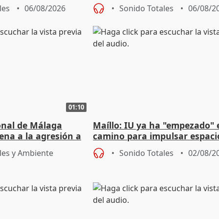
e agosto
reforzará la autogestión
les
06/08/2026
Sonido Totales
06/08/2
01:10
ional de Málaga
Maíllo: IU ya ha "empezado" 
ena a la agresión a
camino para impulsar espaci
de Urgencias
unitarios para las municipal
les y Ambiente
Sonido Totales
02/08/2