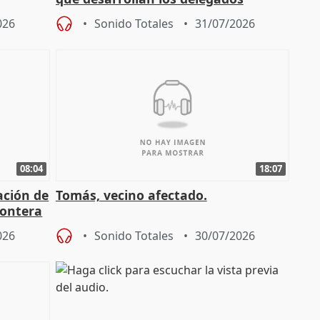
osición
territoriales de la Junta
026
Sonido Totales
31/07/2026
08:04
18:07
ación de
Tomás, vecino afectado.
rontera
026
Sonido Totales
30/07/2026