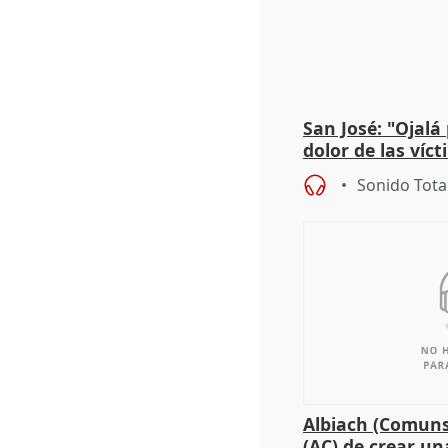
San José: "Ojalá
dolor de las víc
Sonido Tota
Albiach (Comuns
(AC) de crear un