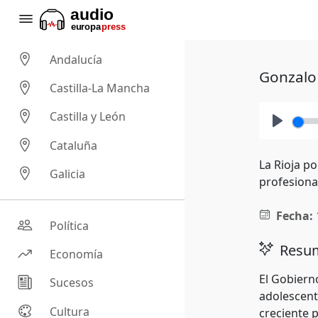
Andalucía
Gonzalo 
Castilla-La Mancha
Castilla y León
Play
Cataluña
La Rioja p
Galicia
profesiona
Fecha:
Política
Resum
Economía
El Gobiern
Sucesos
adolescente
Cultura
creciente 