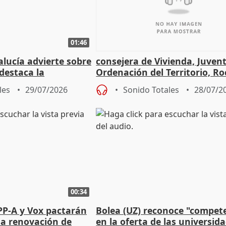
01:46
lucía advierte sobre
consejera de Vivienda, Juven
 destaca la
Ordenación del Territorio, Ro
la prevención
les
29/07/2026
Sonido Totales
28/07/2
00:34
PP-A y Vox pactarán
Bolea (UZ) reconoce "compet
 la renovación de
en la oferta de las universid