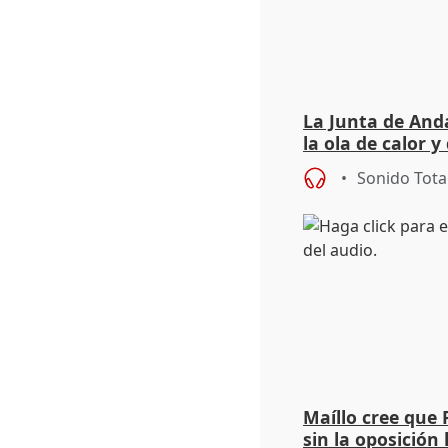
La Junta de Anda
la ola de calor y
importancia de 
Sonido Tota
Maíllo cree que 
sin la oposición