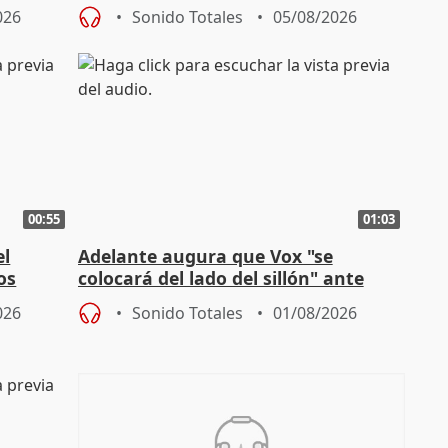
homofobia"
026
Sonido Totales
05/08/2026
00:55
01:03
el
Adelante augura que Vox "se
os
colocará del lado del sillón" ante
es
iniciativas de la oposición
026
Sonido Totales
01/08/2026