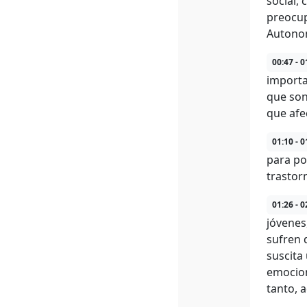
social,
preocup
Autono
00:47 - 0
importa
que son
que afe
01:10 - 0
para po
trastor
01:26 - 0
jóvenes
sufren 
suscita
emociona
tanto, 