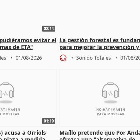
02:14
 pudiéramos evitar el
La gestión forestal es funda
timas de ETA"
para mejorar la prevención y
actuación frente a incendios
les
01/08/2026
Sonido Totales
01/08/2
01:19
) acusa a Orriols
Maíllo pretende que Por And
a plaza a medida
ofrezca una "alternativa de