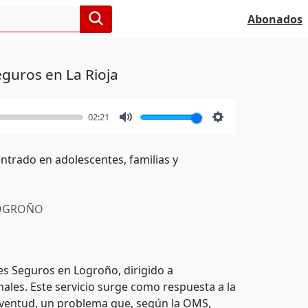
Abonados
eguros en La Rioja
02:21
Mute
Settings
ntrado en adolescentes, familias y
OGROÑO
es Seguros en Logroño, dirigido a
nales. Este servicio surge como respuesta a la
juventud, un problema que, según la OMS,