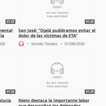
01:25
01:29
mental
San José: "Ojalá pudiéramos evitar el
 la
dolor de las víctimas de ETA"
026
Sonido Totales
01/08/2026
01:26
01:29
alucía
Nieto destaca la importante labor
que desarrollan los delegados