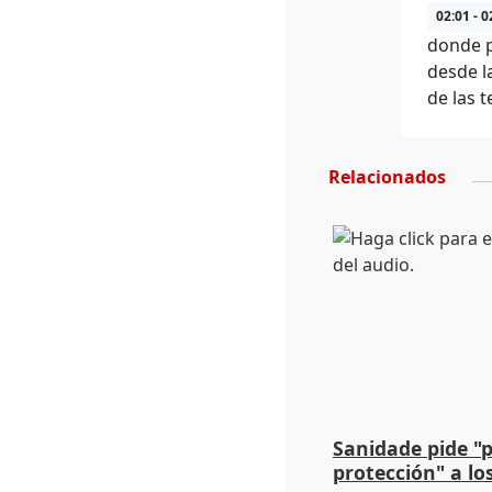
02:01 - 0
donde p
desde l
de las t
Relacionados
Sanidade pide "
protección" a lo