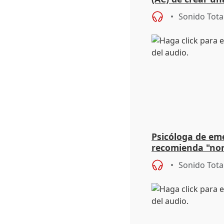
para su hija en R
Sonido Tota
Psicóloga de em
recomienda "nor
síntomas tras su
Sonido Tota