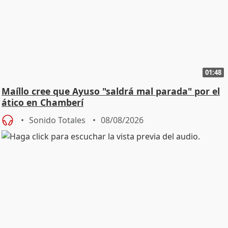
01:48
Maíllo cree que Ayuso "saldrá mal parada" por el
ático en Chamberí
Sonido Totales
08/08/2026