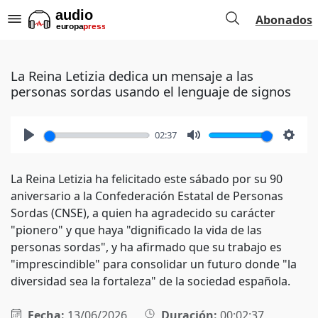
Abonados
La Reina Letizia dedica un mensaje a las
personas sordas usando el lenguaje de signos
02:37
Play
Mute
Setti
La Reina Letizia ha felicitado este sábado por su 90
aniversario a la Confederación Estatal de Personas
Sordas (CNSE), a quien ha agradecido su carácter
"pionero" y que haya "dignificado la vida de las
personas sordas", y ha afirmado que su trabajo es
"imprescindible" para consolidar un futuro donde "la
diversidad sea la fortaleza" de la sociedad española.
Fecha:
13/06/2026
Duración:
00:02:37