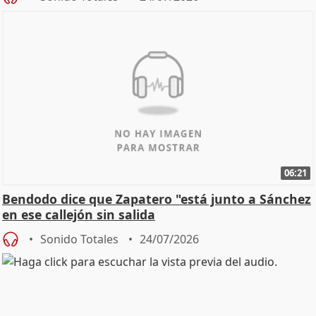
06:21
Bendodo dice que Zapatero "está junto a Sánchez
en ese callejón sin salida
Sonido Totales
24/07/2026