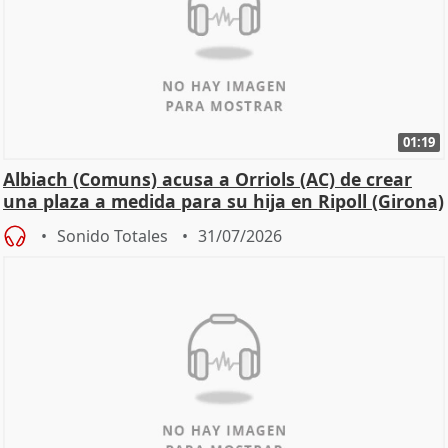
01:19
Albiach (Comuns) acusa a Orriols (AC) de crear
una plaza a medida para su hija en Ripoll (Girona)
Sonido Totales
31/07/2026