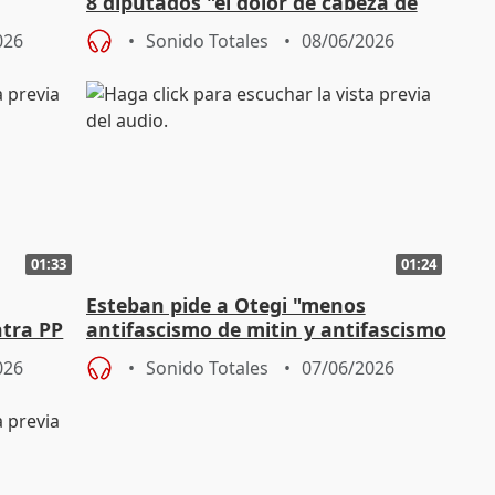
8 diputados "el dolor de cabeza de
Moreno y Abascal"
026
Sonido Totales
08/06/2026
01:33
01:24
Esteban pide a Otegi "menos
ntra PP
antifascismo de mitin y antifascismo
de país"
026
Sonido Totales
07/06/2026