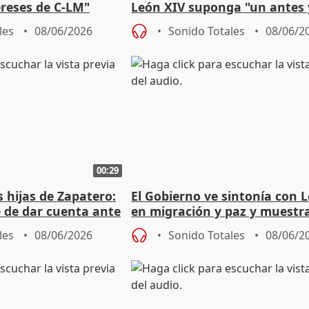
ereses de C-LM"
León XIV suponga "un antes 
después"
les
08/06/2026
Sonido Totales
08/06/2
00:29
 hijas de Zapatero:
El Gobierno ve sintonía con 
e de dar cuenta ante
en migración y paz y muestr
respeto ante las diferencias
les
08/06/2026
Sonido Totales
08/06/2