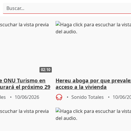
02:10
de ONU Turismo en
Hereu aboga por que prevale
urará el próximo 29
acceso a la vivienda
rid
les
10/06/2026
Sonido Totales
10/06/2