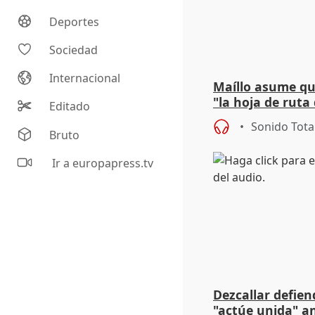
Deportes
Sociedad
Internacional
Maíllo asume q
"la hoja de ruta
Editado
sellar un acuer
Sonido Tota
Bruto
Ir a europapress.tv
Dezcallar defie
"actúe unida" a