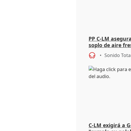
PP C-LM asegura 
soplo de aire fre
Sonido Tota
C-LM exigirá a G