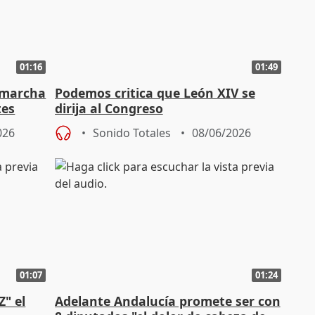
01:16
01:49
 marcha
Podemos critica que León XIV se
tes
dirija al Congreso
026
Sonido Totales
08/06/2026
01:07
01:24
Z" el
Adelante Andalucía promete ser con