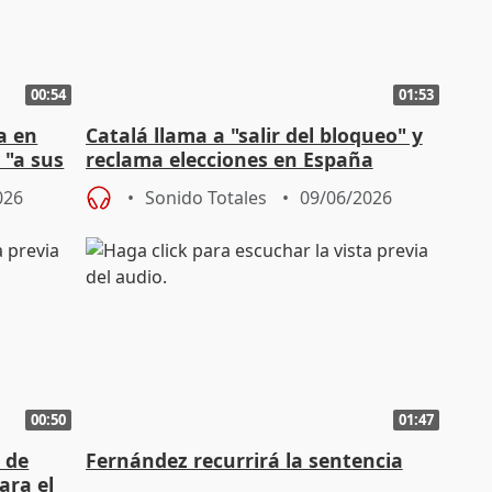
00:54
01:53
a en
Catalá llama a "salir del bloqueo" y
 "a sus
reclama elecciones en España
026
Sonido Totales
09/06/2026
00:50
01:47
 de
Fernández recurrirá la sentencia
ara el