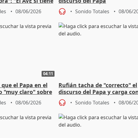
ra": "El AVE sí tiene
discurso del Papa
oledo"
les
08/06/2026
Sonido Totales
08/06/2
04:11
que el Papa en el
Rufián tacha de "correcto" el
o "muy claro" sobre
discurso del Papa y carga co
e migrantes
y VOX
les
08/06/2026
Sonido Totales
08/06/2