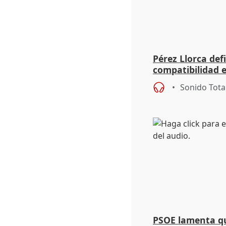
Pérez Llorca def
compatibilidad 
económico y sos
Sonido Tota
PSOE lamenta q