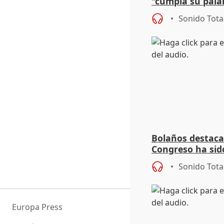
"cumpla su palab
que pasar por T
Sonido Tota
Bolaños destaca 
Congreso ha sid
paz y acogida d
Sonido Tota
Europa Press