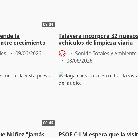
09:04
iende la
Talavera incorpora 32 nuevo
entre crecimiento
vehículos de limpieza viaria
tenibilidad
les
09/06/2026
Sonido Totales y Ambiente
08/06/2026
00:46
ue Núñez "jamás
PSOE C-LM espera que la visi