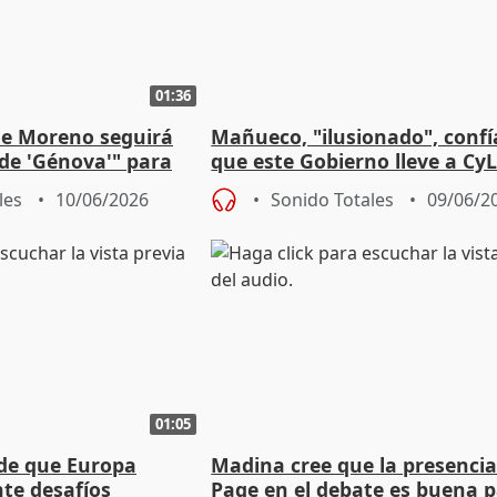
01:36
ue Moreno seguirá
Mañueco, "ilusionado", confí
 de 'Génova'" para
que este Gobierno lleve a CyL
do con Vox
más altas cotas"
les
10/06/2026
Sonido Totales
09/06/2
01:05
nde que Europa
Madina cree que la presencia
nte desafíos
Page en el debate es buena p