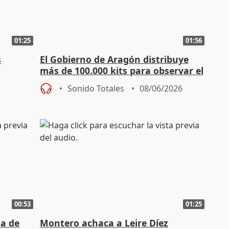
01:25
01:56
s
El Gobierno de Aragón distribuye
más de 100.000 kits para observar el
eclipse con seguridad
Sonido Totales
08/06/2026
00:53
01:25
ta de
Montero achaca a Leire Díez