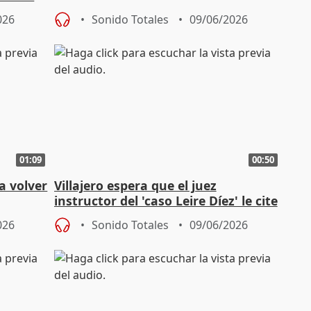
026
Sonido Totales
09/06/2026
01:09
00:50
a volver
Villajero espera que el juez
instructor del 'caso Leire Díez' le cite
026
Sonido Totales
09/06/2026