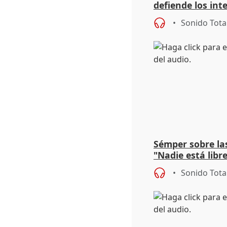
defiende los int
Sonido Tota
Sémper sobre las
"Nadie está libr
la Justicia"
Sonido Tota