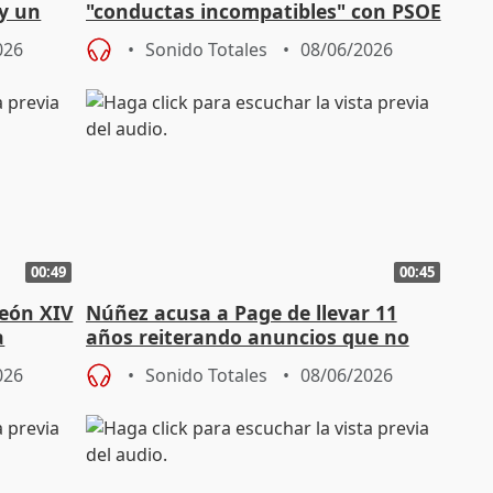
y un
"conductas incompatibles" con PSOE
y no descarta una "querella"
026
Sonido Totales
08/06/2026
00:49
00:45
León XIV
Núñez acusa a Page de llevar 11
a
años reiterando anuncios que no
han llegado
026
Sonido Totales
08/06/2026