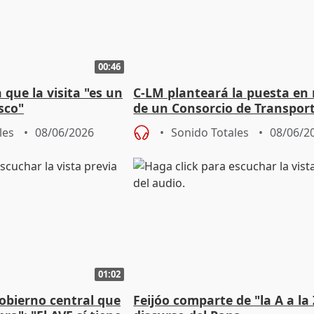
00:46
que la visita "es un
C-LM planteará la puesta en
sco"
de un Consorcio de Transpor
regional
les
08/06/2026
Sonido Totales
08/06/2
01:02
obierno central que
Feijóo comparte de "la A a la 