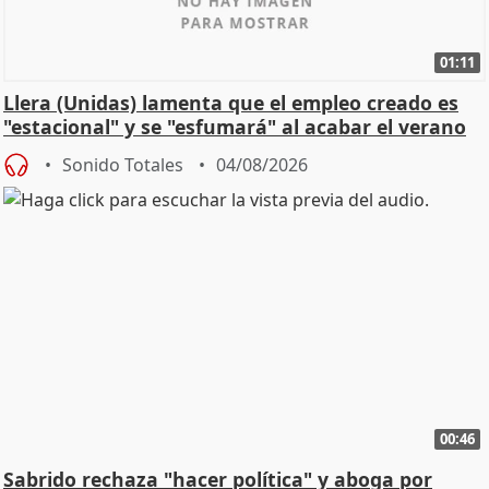
01:11
Llera (Unidas) lamenta que el empleo creado es
"estacional" y se "esfumará" al acabar el verano
Sonido Totales
04/08/2026
00:46
Sabrido rechaza "hacer política" y aboga por