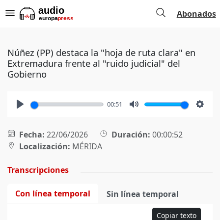
Abonados
Núñez (PP) destaca la "hoja de ruta clara" en
Extremadura frente al "ruido judicial" del
Gobierno
00:51
Play
Mute
Setti
Fecha:
22/06/2026
Duración:
00:00:52
Localización:
MÉRIDA
Transcripciones
Con línea temporal
Sin línea temporal
Copiar texto