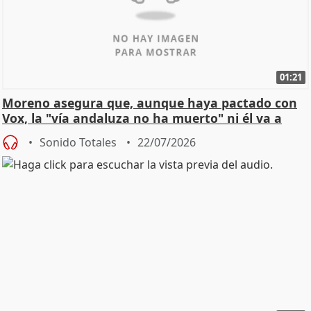
01:21
Moreno asegura que, aunque haya pactado con
Vox, la "vía andaluza no ha muerto" ni él va a
"cambiar"
Sonido Totales
22/07/2026