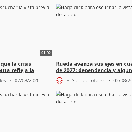
01:02
ue la crisis
Rueda avanza sus ejes en cu
uta refleja la
de 2027: dependencia y algu
dad" del Gobierno
rebaja fiscal más en vivienda
les
02/08/2026
Sonido Totales
02/08/2