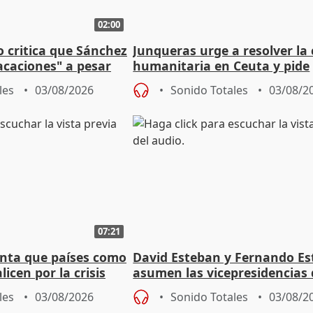
02:00
o critica que Sánchez
Junqueras urge a resolver la c
acaciones" a pesar
humanitaria en Ceuta y pide
atoria
responsabilidad a la UE
les
03/08/2026
Sonido Totales
03/08/2
07:21
nta que países como
David Esteban y Fernando E
licen por la crisis
asumen las vicepresidencias 
Diputación de Valladolid
les
03/08/2026
Sonido Totales
03/08/2