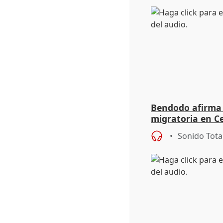
Bendodo afirma q
migratoria en Ce
"extrema debili
Sonido Tota