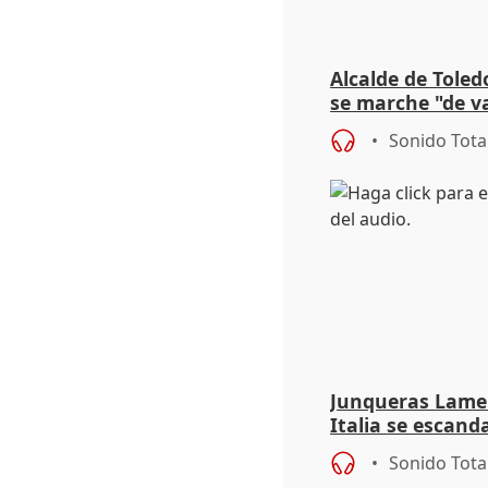
Alcalde de Toled
se marche "de v
de la crisis migr
Sonido Tota
Junqueras Lame
Italia se escanda
migratoria
Sonido Tota