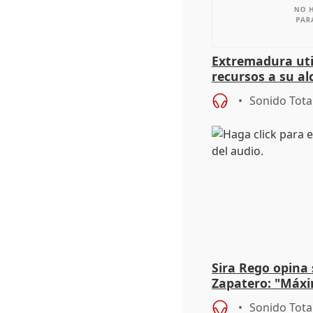
Extremadura util
recursos a su al
más menores mi
Sonido Tota
Sira Rego opina 
Zapatero: "Máxi
proceso judicial"
Sonido Tota