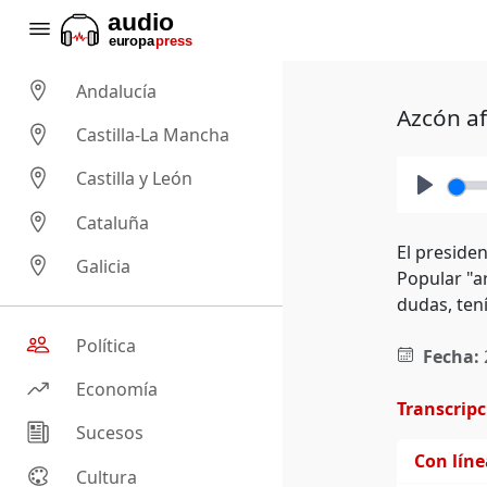
Andalucía
Azcón a
Castilla-La Mancha
Castilla y León
Play
Cataluña
El preside
Galicia
Popular "ar
dudas, tení
Política
Fecha:
Economía
Transcrip
Sucesos
Con lín
Cultura