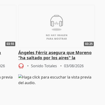
03:55
03:25
a
Ángeles Férriz asegura que Moreno
"ha saltado por los aires" la
Campaña
negociación tras acuerdo con SMA
026
Sonido Totales
03/08/2026