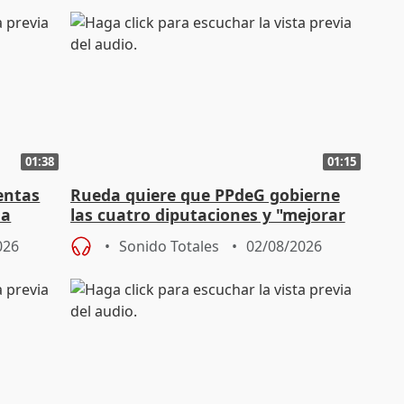
01:38
01:15
entas
Rueda quiere que PPdeG gobierne
na
las cuatro diputaciones y "mejorar
en concejales" en ciudades
026
Sonido Totales
02/08/2026