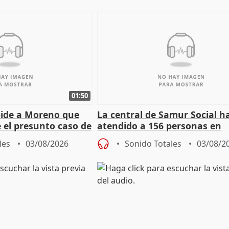
01:50
pide a Moreno que
La central de Samur Social h
e el presunto caso de
atendido a 156 personas en
de ADM
situación de calle durante 
les
03/08/2026
Sonido Totales
03/08/2
de Calor