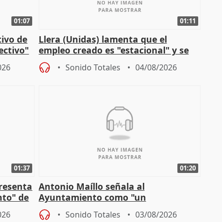
01:07
01:11
tivo de
Llera (Unidas) lamenta que el
lectivo"
empleo creado es "estacional" y se
"esfumará" al acabar el verano
026
Sonido Totales
04/08/2026
01:37
01:20
presenta
Antonio Maíllo señala al
nto" de
Ayuntamiento como "un
especulador más" sobre viviendas de
026
Sonido Totales
03/08/2026
Jiménez Becerril