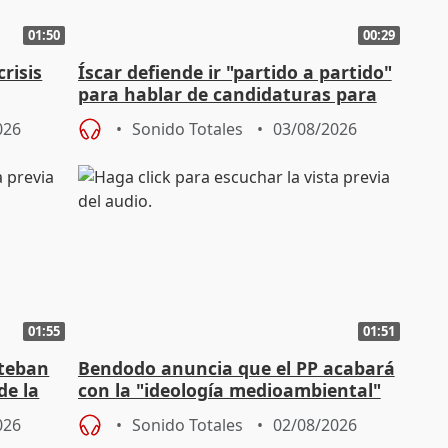
01:50
00:29
risis
Íscar defiende ir "partido a partido"
para hablar de candidaturas para
2027
026
Sonido Totales
03/08/2026
01:55
01:51
steban
Bendodo anuncia que el PP acabará
de la
con la "ideología medioambiental"
para regenerar las playas
026
Sonido Totales
02/08/2026