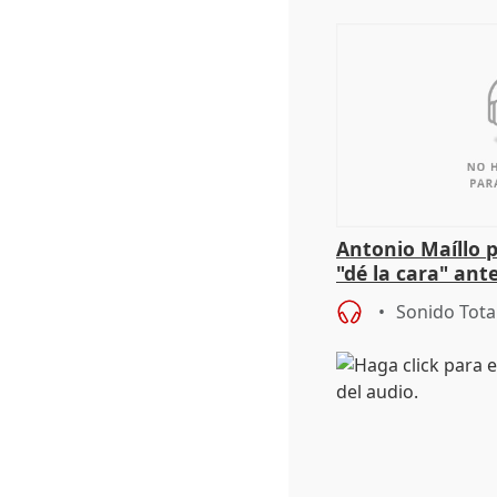
Antonio Maíllo 
"dé la cara" ant
acoso del CEO 
Sonido Tota