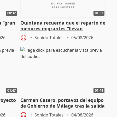
00:32
01:33
a "gran
Quintana recuerda que el reparto de
menores migrantes "llevan
aportación del Gobierno" central
026
Sonido Totales
05/08/2026
01:47
01:44
royecto
Carmen Casero, portavoz del equipo
de Gobierno de Málaga tras la salida
de Pérez de Siles
026
Sonido Totales
04/08/2026