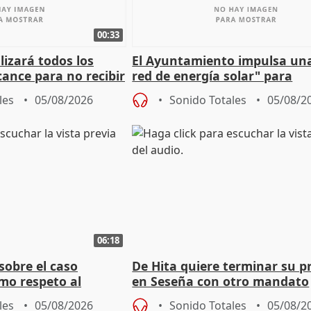
00:33
izará todos los
El Ayuntamiento impulsa un
cance para no recibir
red de energía solar" para
grantes
autoconsumo
les
05/08/2026
Sonido Totales
05/08/2
06:18
sobre el caso
De Hita quiere terminar su p
mo respeto al
en Seseña con otro mandato
les
05/08/2026
Sonido Totales
05/08/2