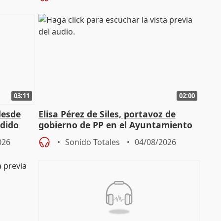
03:11
02:00
desde
Elisa Pérez de Siles, portavoz de
edido
gobierno de PP en el Ayuntamiento
de Málaga, deja la política
026
Sonido Totales
04/08/2026