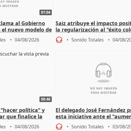
01:04
lama al Gobierno
Saiz atribuye el impacto posi
 el nuevo modelo de
la regularización al "éxito co
del Gobierno
les
04/08/2026
Sonido Totales
04/08/2
00:46
"hacer política" y
El delegado José Fernández 
r que finalice la
esta iniciative ante el "aume
l incendio
personas sin hogar en Madri
les
04/08/2026
Sonido Totales
03/08/2