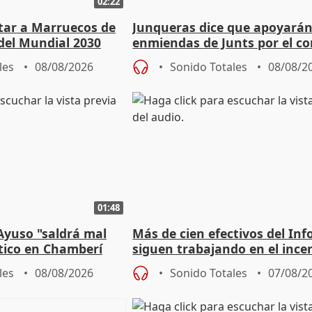
02:22
rtar a Marruecos de
Junqueras dice que apoyará
del Mundial 2030
enmiendas de Junts por el co
en el trámite de financiación
les
08/08/2026
Sonido Totales
08/08/2
01:48
Ayuso "saldrá mal
Más de cien efectivos del Inf
ático en Chamberí
siguen trabajando en el ince
Niebla (Huelva)
les
08/08/2026
Sonido Totales
07/08/2