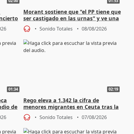
02:00
01:53
n
Morant sostiene que "el PP tiene que
ncierto
ser castigado en las urnas" y ve una
"pulsión de cambio"
026
Sonido Totales
08/08/2026
01:34
02:19
oca
Rego eleva a 1.342 la cifra de
ndio de
menores migrantes en Ceuta tras la
entrada masiva
026
Sonido Totales
07/08/2026