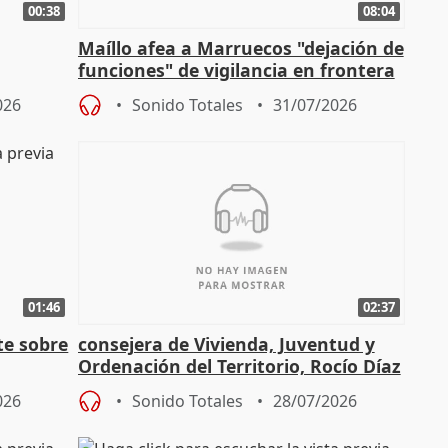
00:38
08:04
Maíllo afea a Marruecos "dejación de
funciones" de vigilancia en frontera
ndio
con Ceuta
026
Sonido Totales
31/07/2026
01:46
02:37
te sobre
consejera de Vivienda, Juventud y
Ordenación del Territorio, Rocío Díaz
n
026
Sonido Totales
28/07/2026