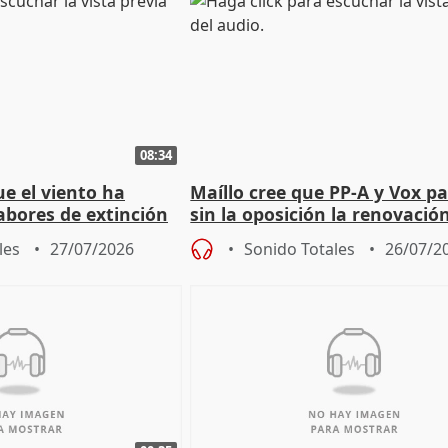
08:34
e el viento ha
Maíllo cree que PP-A y Vox p
abores de extinción
sin la oposición la renovació
rugada
órganos como el Defensor
les
27/07/2026
Sonido Totales
26/07/2