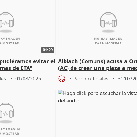
01:29
 pudiéramos evitar el
Albiach (Comuns) acusa a Orr
timas de ETA"
(AC) de crear una plaza a me
para su hija en Ripoll (Girona
les
01/08/2026
Sonido Totales
31/07/2