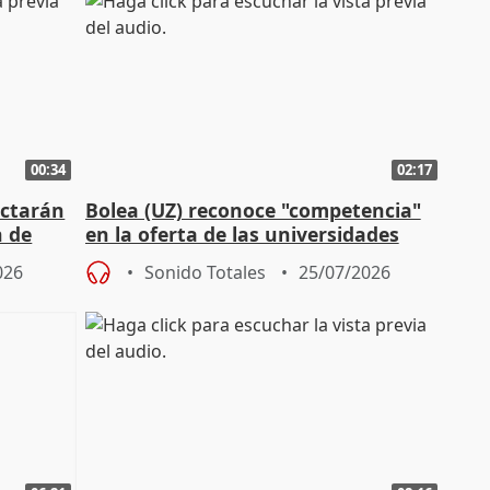
00:34
02:17
actarán
Bolea (UZ) reconoce "competencia"
n de
en la oferta de las universidades
privadas
026
Sonido Totales
25/07/2026