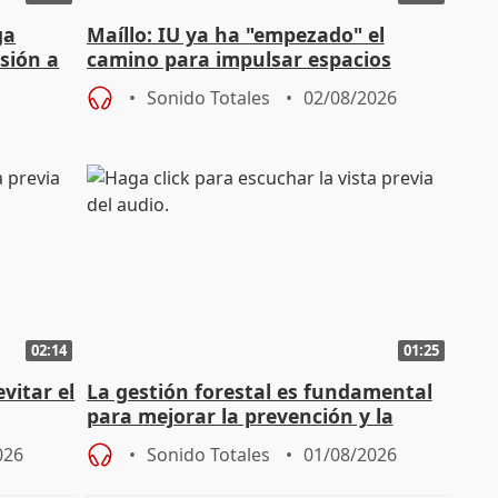
ga
Maíllo: IU ya ha "empezado" el
sión a
camino para impulsar espacios
unitarios para las municipales
Sonido Totales
02/08/2026
02:14
01:25
vitar el
La gestión forestal es fundamental
para mejorar la prevención y la
actuación frente a incendios
026
Sonido Totales
01/08/2026