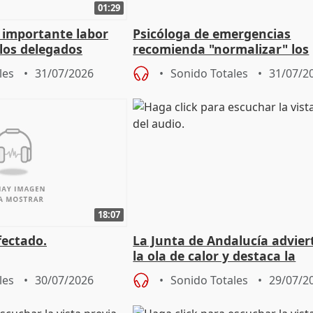
01:29
a importante labor
Psicóloga de emergencias
 los delegados
recomienda "normalizar" los
la Junta
síntomas tras sufrir un ince
les
31/07/2026
Sonido Totales
31/07/2
18:07
fectado.
La Junta de Andalucía advier
la ola de calor y destaca la
importancia de la prevenció
les
30/07/2026
Sonido Totales
29/07/2