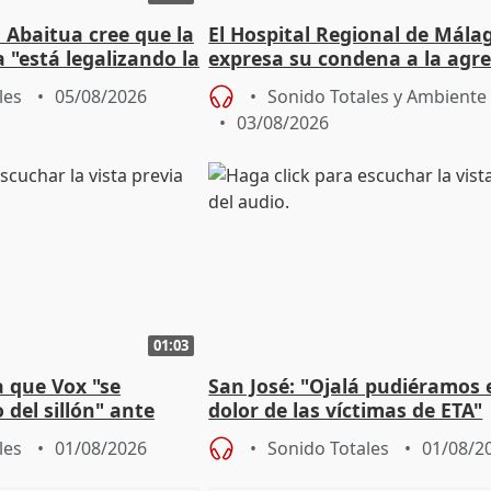
 Abaitua cree que la
El Hospital Regional de Mála
 "está legalizando la
expresa su condena a la agre
dos enfermeras de Urgencias
les
05/08/2026
Sonido Totales y Ambiente
03/08/2026
01:03
 que Vox "se
San José: "Ojalá pudiéramos e
 del sillón" ante
dolor de las víctimas de ETA"
 oposición
les
01/08/2026
Sonido Totales
01/08/2