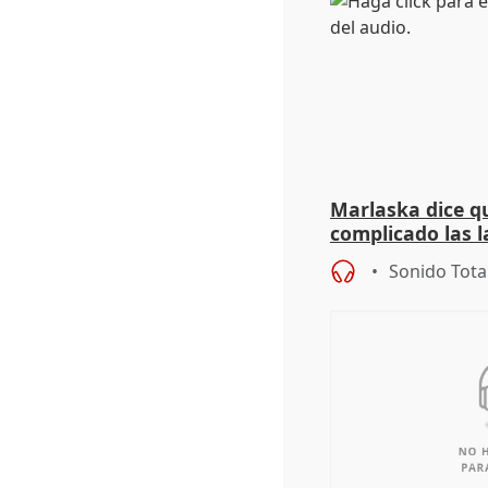
Marlaska dice qu
complicado las l
durante la mad
Sonido Tota