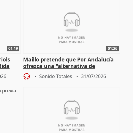
01:19
01:26
iols
Maíllo pretende que Por Andalucía
dida
ofrezca una "alternativa de
)
gobierno" con su labor de oposición
026
Sonido Totales
31/07/2026