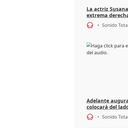
La actriz Susana
extrema derecha
homofobia"
Sonido Tota
Adelante augura
colocará del lado
iniciativas de la
Sonido Tota