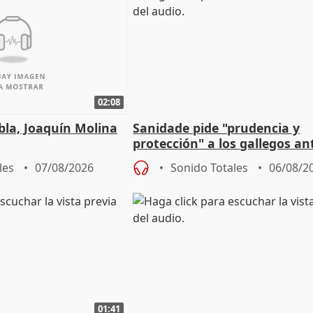
02:08
ebla, Joaquín Molina
Sanidade pide "prudencia y
protección" a los gallegos ant
eclipse del 12 de agosto
les
07/08/2026
Sonido Totales
06/08/2
01:41