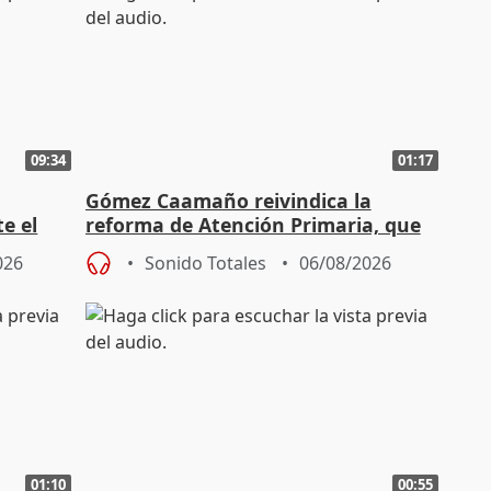
09:34
01:17
Gómez Caamaño reivindica la
e el
reforma de Atención Primaria, que
reforzará la autogestión
026
Sonido Totales
06/08/2026
01:10
00:55