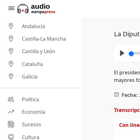
Andalucía
La Diput
Castilla-La Mancha
Castilla y León
Play
Cataluña
El presiden
Galicia
mayores fo
Fecha:
Política
Transcrip
Economía
Sucesos
Con lín
Cultura