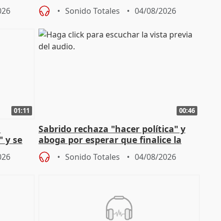
financiación
026
Sonido Totales
04/08/2026
01:11
00:46
l
Sabrido rechaza "hacer política" y
" y se
aboga por esperar que finalice la
no
investigación del incendio
026
Sonido Totales
04/08/2026