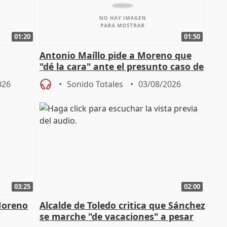
01:20
01:50
Antonio Maíllo pide a Moreno que
"dé la cara" ante el presunto caso de
endas de
acoso del CEO de ADM
026
Sonido Totales
03/08/2026
03:25
02:00
Moreno
Alcalde de Toledo critica que Sánchez
se marche "de vacaciones" a pesar