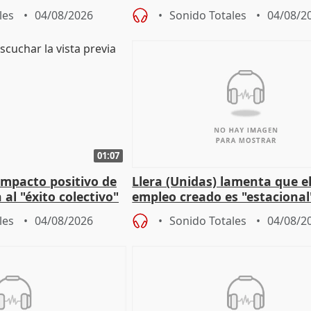
r nacimiento
de Málaga, deja la política
les
04/08/2026
Sonido Totales
04/08/2
01:07
 impacto positivo de
Llera (Unidas) lamenta que e
 al "éxito colectivo"
empleo creado es "estacional
"esfumará" al acabar el vera
les
04/08/2026
Sonido Totales
04/08/2