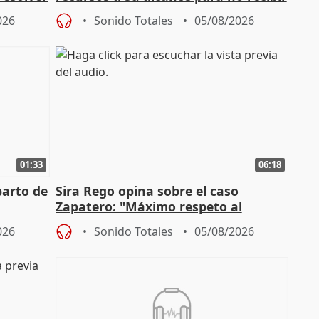
más menores migrantes
026
Sonido Totales
05/08/2026
01:33
06:18
parto de
Sira Rego opina sobre el caso
Zapatero: "Máximo respeto al
tral
proceso judicial"
026
Sonido Totales
05/08/2026