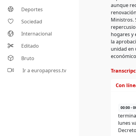
aunque rec
Deportes
renovación
Ministros.
Sociedad
repercusio
Internacional
hogares y 
la aprobac
Editado
unidad en 
económicos
Bruto
Ir a europapress.tv
Transcrip
Con lín
00:00 - 0
termina
lunes v
Decreto