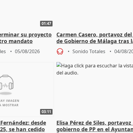
01:47
terminar su proyecto
Carmen Casero, portavoz del
otro mandato
de Gobierno de Málaga tras l
de Pérez de Siles
les
05/08/2026
Sonido Totales
04/08/2
03:11
é Fernández: desde
Elisa Pérez de Siles, portavoz
25, se han cedido
gobierno de PP en el Ayunta