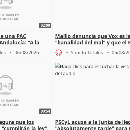
02:00
de una PAC
Maíllo denuncia que Vox es l
Andalucía: "A la
"banalidad del mal" y que el 
 que protegerla"
asume todas sus tesis
les
06/08/2026
Sonido Totales
06/08/2
00:54
egura que los
PSCyL acusa a la Junta de lle
 "cumplirán la ley"
"absolutamente tarde" para 