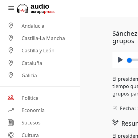
Andalucía
Sánchez 
Castilla-La Mancha
grupos
Castilla y León
Cataluña
Play
Galicia
El preside
tiempo que
grupos par
Política
Fecha:
Economía
Resum
Sucesos
Cultura
El preside