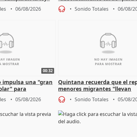
es migrantes
problemas como Newcastle
les
06/08/2026
Sonido Totales
06/08/2
00:32
 impulsa una "gran
Quintana recuerda que el re
olar" para
menores migrantes "llevan
aportación del Gobierno" cen
les
05/08/2026
Sonido Totales
05/08/2