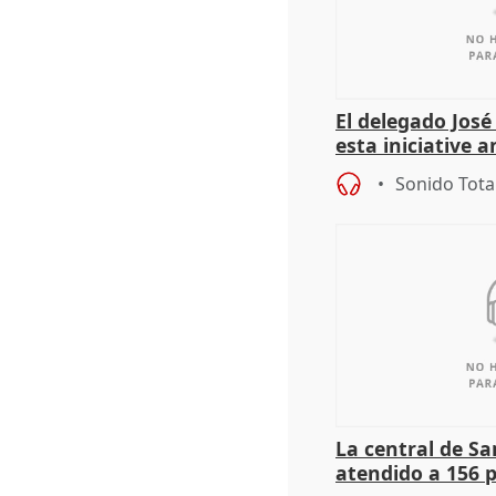
El delegado Jos
esta iniciative 
personas sin ho
Sonido Tota
La central de Sa
atendido a 156 