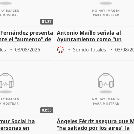
01:37
é Fernández presenta
Antonio Maíllo señala al
ante el "aumento" de
Ayuntamiento como "un
gar en Madri
especulador más" sobre vivi
les
03/08/2026
Sonido Totales
03/08/2
Jiménez Becerril
03:55
mur Social ha
Ángeles Férriz asegura que 
personas en
"ha saltado por los aires" la