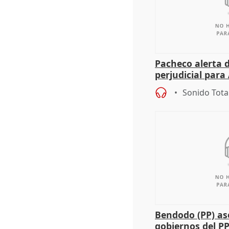
Pacheco alerta 
perjudicial para 
agricultura hay
Sonido Tota
Bendodo (PP) as
gobiernos del PP