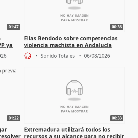
01:47
00:36
a
Elías Bendodo sobre competencias
PP ya
violencia machista en Andalucía
026
Sonido Totales
06/08/2026
01:22
00:33
gar
Extremadura utilizará todos los
resolver
recursos a su alcance para no recibir