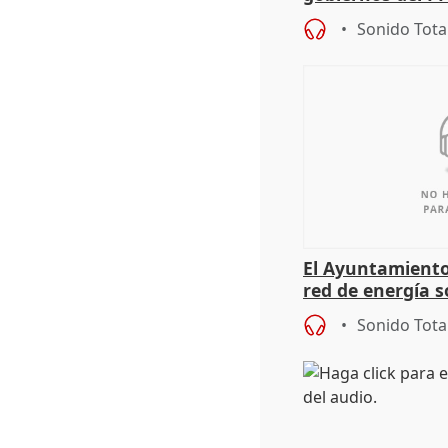
sobre los menor
Sonido Tota
El Ayuntamiento
red de energía s
autoconsumo
Sonido Tota