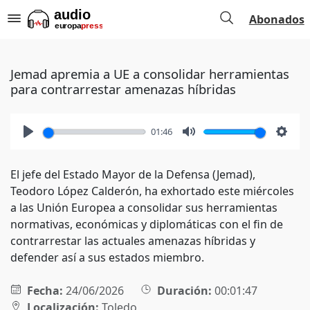
Abonados
Jemad apremia a UE a consolidar herramientas
para contrarrestar amenazas híbridas
01:46
Play
Mute
Setti
El jefe del Estado Mayor de la Defensa (Jemad),
Teodoro López Calderón, ha exhortado este miércoles
a las Unión Europea a consolidar sus herramientas
normativas, económicas y diplomáticas con el fin de
contrarrestar las actuales amenazas híbridas y
defender así a sus estados miembro.
Fecha:
24/06/2026
Duración:
00:01:47
Localización:
Toledo