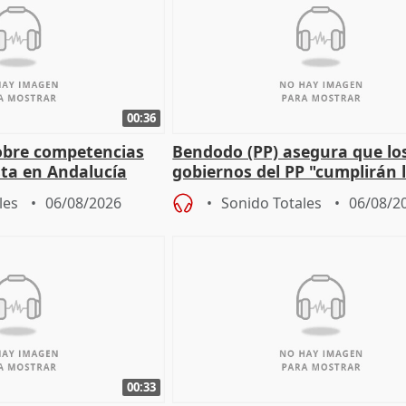
00:36
obre competencias
Bendodo (PP) asegura que lo
sta en Andalucía
gobiernos del PP "cumplirán l
sobre los menores migrantes
les
06/08/2026
Sonido Totales
06/08/2
00:33