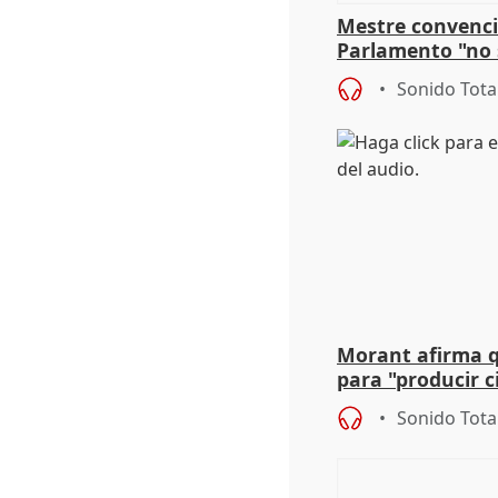
Mestre convenci
Parlamento "no 
defiende "estabi
Sonido Tota
Vox
Morant afirma qu
para "producir ci
resto del mundo
Sonido Tota