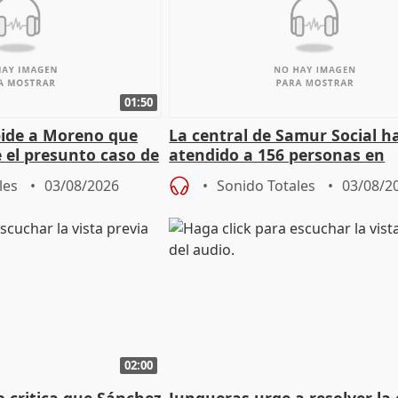
01:50
pide a Moreno que
La central de Samur Social h
e el presunto caso de
atendido a 156 personas en
de ADM
situación de calle durante 
les
03/08/2026
Sonido Totales
03/08/2
de Calor
02:00