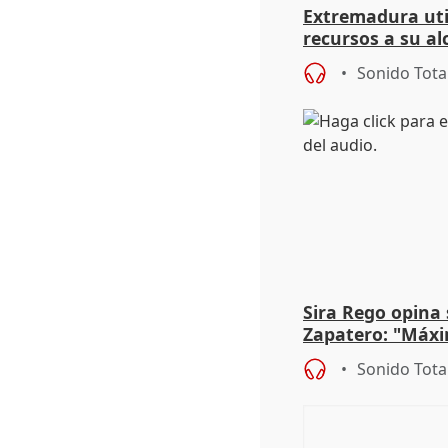
Extremadura util
recursos a su al
más menores mi
Sonido Tota
Sira Rego opina 
Zapatero: "Máxi
proceso judicial"
Sonido Tota