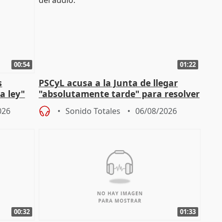
00:54
01:22
s
PSCyL acusa a la Junta de llegar
a ley"
"absolutamente tarde" para resolver
problemas como Newcastle
026
Sonido Totales
06/08/2026
00:32
01:33