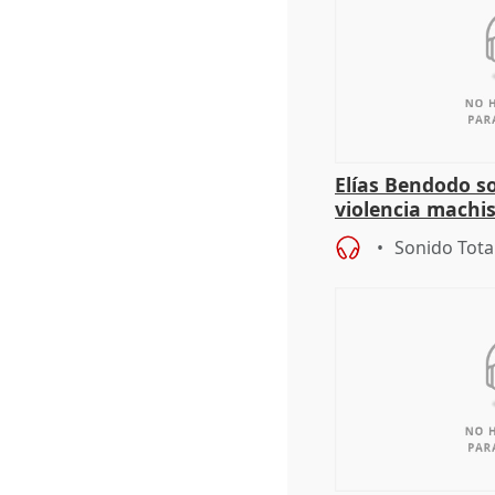
Elías Bendodo s
violencia machi
Sonido Tota