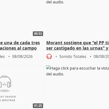
00:53
ue una de cada tres
Morant sostiene que "el PP t
aciones al campo
ser castigado en las urnas" 
eres jóvenes
"pulsión de cambio"
les
08/08/2026
Sonido Totales
08/08/2
01:25