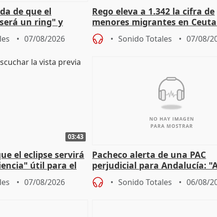
da de que el
Rego eleva a 1.342 la cifra de
será un ring" y
menores migrantes en Ceuta 
lidad" del pacto con
entrada masiva
les
07/08/2026
Sonido Totales
07/08/2
03:43
e el eclipse servirá
Pacheco alerta de una PAC
encia" útil para el
perjudicial para Andalucía: "A
agricultura hay que proteger
les
07/08/2026
Sonido Totales
06/08/2