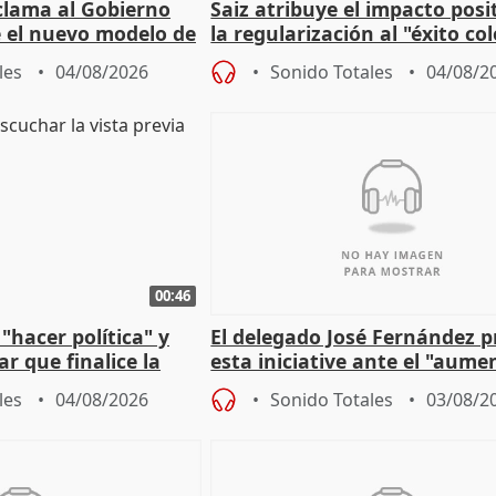
lama al Gobierno
Saiz atribuye el impacto posi
 el nuevo modelo de
la regularización al "éxito co
del Gobierno
les
04/08/2026
Sonido Totales
04/08/2
00:46
"hacer política" y
El delegado José Fernández 
r que finalice la
esta iniciative ante el "aume
l incendio
personas sin hogar en Madri
les
04/08/2026
Sonido Totales
03/08/2