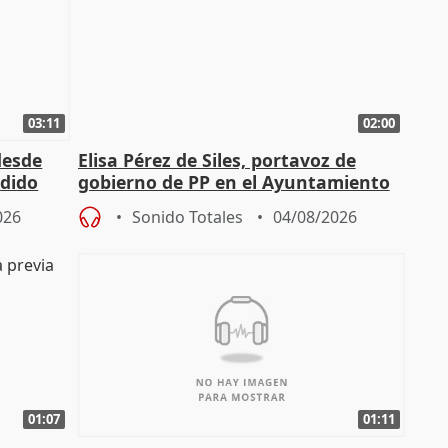
03:11
02:00
desde
Elisa Pérez de Siles, portavoz de
edido
gobierno de PP en el Ayuntamiento
de Málaga, deja la política
026
Sonido Totales
04/08/2026
01:07
01:11