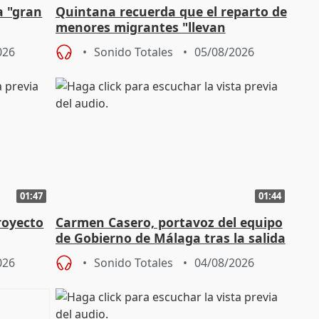
a "gran
Quintana recuerda que el reparto de
menores migrantes "llevan
aportación del Gobierno" central
026
Sonido Totales
05/08/2026
01:47
01:44
royecto
Carmen Casero, portavoz del equipo
de Gobierno de Málaga tras la salida
de Pérez de Siles
026
Sonido Totales
04/08/2026