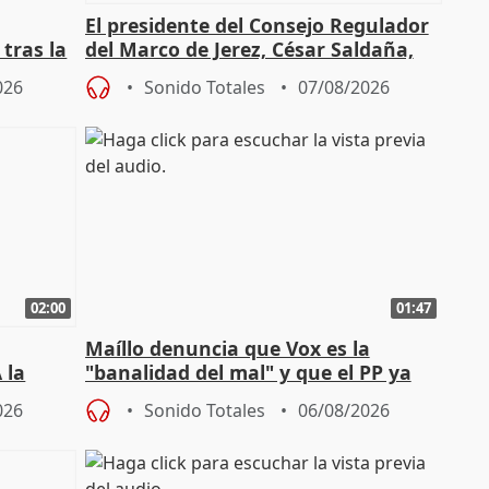
El presidente del Consejo Regulador
tras la
del Marco de Jerez, César Saldaña,
sobre exportaciones
026
Sonido Totales
07/08/2026
02:00
01:47
Maíllo denuncia que Vox es la
 la
"banalidad del mal" y que el PP ya
la"
asume todas sus tesis
026
Sonido Totales
06/08/2026