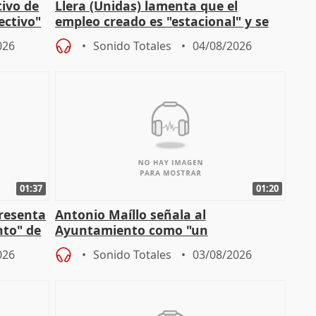
tivo de
Llera (Unidas) lamenta que el
lectivo"
empleo creado es "estacional" y se
"esfumará" al acabar el verano
026
Sonido Totales
04/08/2026
01:37
01:20
presenta
Antonio Maíllo señala al
nto" de
Ayuntamiento como "un
especulador más" sobre viviendas de
026
Sonido Totales
03/08/2026
Jiménez Becerril