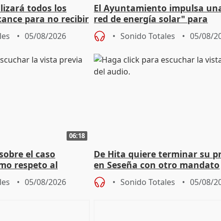
izará todos los
El Ayuntamiento impulsa un
cance para no recibir
red de energía solar" para
grantes
autoconsumo
les
05/08/2026
Sonido Totales
05/08/2
06:18
sobre el caso
De Hita quiere terminar su p
mo respeto al
en Seseña con otro mandato
les
05/08/2026
Sonido Totales
05/08/2