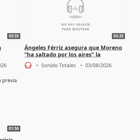
03:55
03:25
a
Ángeles Férriz asegura que Moreno
"ha saltado por los aires" la
Campaña
negociación tras acuerdo con SMA
026
Sonido Totales
03/08/2026
01:50