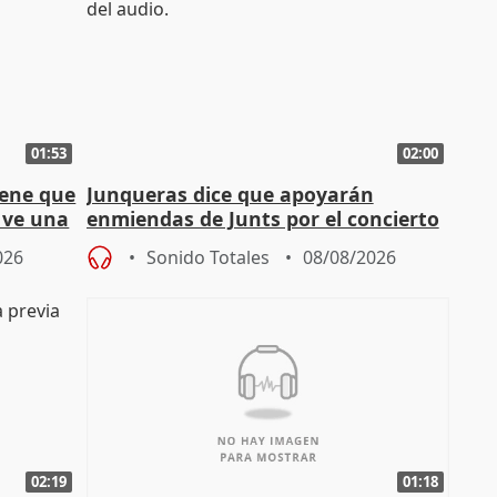
01:53
02:00
iene que
Junqueras dice que apoyarán
y ve una
enmiendas de Junts por el concierto
en el trámite de financiación
026
Sonido Totales
08/08/2026
02:19
01:18