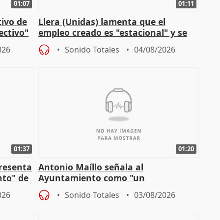
01:07
01:11
tivo de
Llera (Unidas) lamenta que el
lectivo"
empleo creado es "estacional" y se
"esfumará" al acabar el verano
026
Sonido Totales
04/08/2026
01:37
01:20
presenta
Antonio Maíllo señala al
nto" de
Ayuntamiento como "un
especulador más" sobre viviendas de
026
Sonido Totales
03/08/2026
Jiménez Becerril