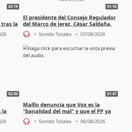
02:19
01:18
El presidente del Consejo Regulador
tras la
del Marco de Jerez, César Saldaña,
sobre exportaciones
026
Sonido Totales
07/08/2026
02:00
01:47
Maíllo denuncia que Vox es la
 la
"banalidad del mal" y que el PP ya
la"
asume todas sus tesis
026
Sonido Totales
06/08/2026