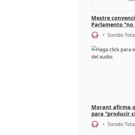
Mestre convenci
Parlamento "no 
defiende "estabi
Sonido Tota
Vox
Morant afirma qu
para "producir ci
resto del mundo
Sonido Tota