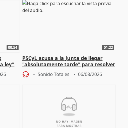
00:54
01:22
s
PSCyL acusa a la Junta de llegar
a ley"
"absolutamente tarde" para resolver
problemas como Newcastle
026
Sonido Totales
06/08/2026