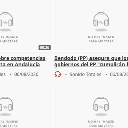
00:36
obre competencias
Bendodo (PP) asegura que lo
sta en Andalucía
gobiernos del PP "cumplirán l
sobre los menores migrantes
les
06/08/2026
Sonido Totales
06/08/2