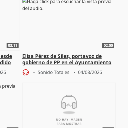
03:11
02:00
desde
Elisa Pérez de Siles, portavoz de
edido
gobierno de PP en el Ayuntamiento
de Málaga, deja la política
026
Sonido Totales
04/08/2026