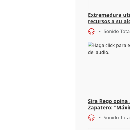
Extremadura util
recursos a su al
más menores mi
Sonido Tota
Sira Rego opina 
Zapatero: "Máxi
proceso judicial"
Sonido Tota