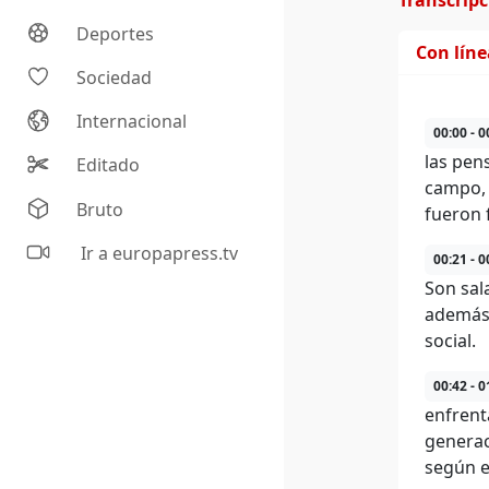
Transcrip
Deportes
Con lín
Sociedad
Internacional
00:00 - 0
las pen
Editado
campo, 
Bruto
fueron f
Ir a europapress.tv
00:21 - 0
Son sal
además,
social.
00:42 - 0
enfrent
generac
según el