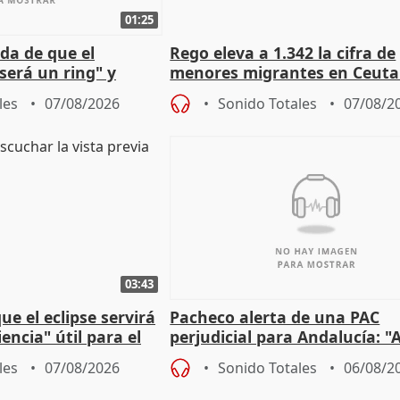
01:25
da de que el
Rego eleva a 1.342 la cifra de
será un ring" y
menores migrantes en Ceuta 
lidad" del pacto con
entrada masiva
les
07/08/2026
Sonido Totales
07/08/2
03:43
e el eclipse servirá
Pacheco alerta de una PAC
encia" útil para el
perjudicial para Andalucía: "A
agricultura hay que proteger
les
07/08/2026
Sonido Totales
06/08/2