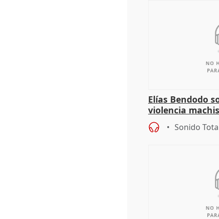
Elías Bendodo s
violencia machi
Sonido Tota