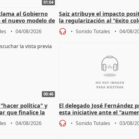
01:04
lama al Gobierno
Saiz atribuye el impacto posi
 el nuevo modelo de
la regularización al "éxito co
del Gobierno
les
04/08/2026
Sonido Totales
04/08/2
00:46
"hacer política" y
El delegado José Fernández 
r que finalice la
esta iniciative ante el "aume
l incendio
personas sin hogar en Madri
les
04/08/2026
Sonido Totales
03/08/2