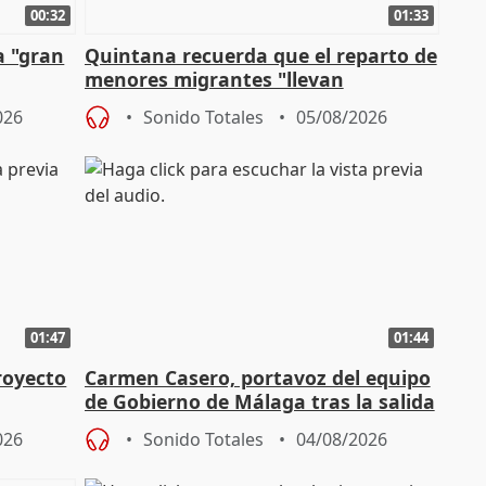
00:32
01:33
a "gran
Quintana recuerda que el reparto de
menores migrantes "llevan
aportación del Gobierno" central
026
Sonido Totales
05/08/2026
01:47
01:44
royecto
Carmen Casero, portavoz del equipo
de Gobierno de Málaga tras la salida
de Pérez de Siles
026
Sonido Totales
04/08/2026