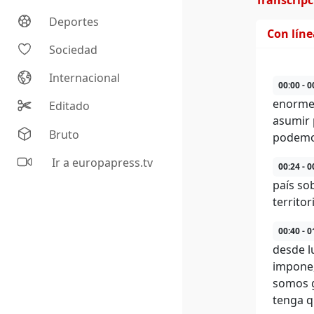
Transcrip
Deportes
Con lín
Sociedad
Internacional
00:00 - 0
enorme 
Editado
asumir 
Bruto
podemo
Ir a europapress.tv
00:24 - 0
país so
territo
00:40 - 0
desde l
impone,
somos g
tenga q