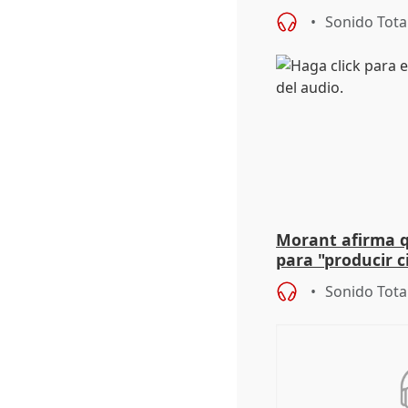
defiende "estabi
Sonido Tota
Vox
Morant afirma qu
para "producir ci
resto del mundo
Sonido Tota