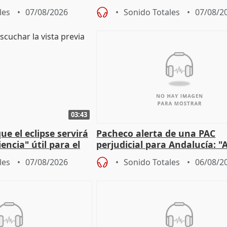
lidad" del pacto con
entrada masiva
les
07/08/2026
Sonido Totales
07/08/2
03:43
e el eclipse servirá
Pacheco alerta de una PAC
encia" útil para el
perjudicial para Andalucía: "A
agricultura hay que proteger
les
07/08/2026
Sonido Totales
06/08/2