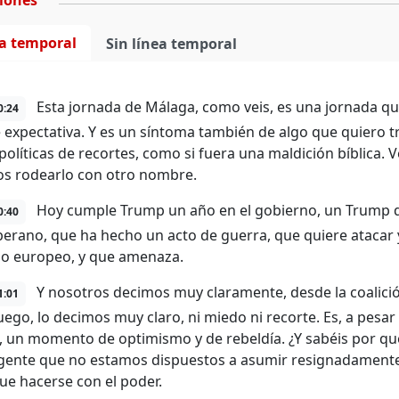
ciones
ea temporal
Sin línea temporal
Esta jornada de Málaga, como veis, es una jornada q
0:24
expectativa. Y es un síntoma también de algo que quiero t
políticas de recortes, como si fuera una maldición bíblica.
s rodearlo con otro nombre.
Hoy cumple Trump un año en el gobierno, un Trump q
0:40
berano, que ha hecho un acto de guerra, que quiere atacar 
rio europeo, y que amenaza.
Y nosotros decimos muy claramente, desde la coalició
1:01
uego, lo decimos muy claro, ni miedo ni recorte. Es, a pesa
 un momento de optimismo y de rebeldía. ¿Y sabéis por qu
ente que no estamos dispuestos a asumir resignadamente 
ue hacerse con el poder.