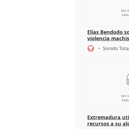
Elías Bendodo s
violencia machi
Sonido Tota
Extremadura util
recursos a su al