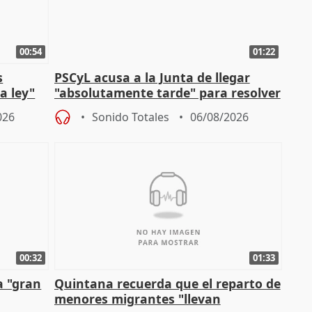
00:54
01:22
s
PSCyL acusa a la Junta de llegar
a ley"
"absolutamente tarde" para resolver
problemas como Newcastle
026
Sonido Totales
06/08/2026
00:32
01:33
a "gran
Quintana recuerda que el reparto de
menores migrantes "llevan