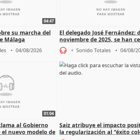
04:47
sobre su marcha del
El delegado José Fernández: 
e Málaga
noviembre de 2025, se han c
9.810 ayudas por nacimiento
les
04/08/2026
Sonido Totales
04/08/2
01:04
lama al Gobierno
Saiz atribuye el impacto posi
 el nuevo modelo de
la regularización al "éxito co
del Gobierno