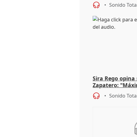
más menores mi
Sonido Tota
Sira Rego opina 
Zapatero: "Máxi
proceso judicial"
Sonido Tota