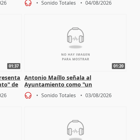
026
Sonido Totales
04/08/2026
01:37
01:20
presenta
Antonio Maíllo señala al
nto" de
Ayuntamiento como "un
especulador más" sobre viviendas de
026
Sonido Totales
03/08/2026
Jiménez Becerril