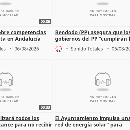
00:36
obre competencias
Bendodo (PP) asegura que lo
sta en Andalucía
gobiernos del PP "cumplirán l
sobre los menores migrantes
les
06/08/2026
Sonido Totales
06/08/2
00:33
izará todos los
El Ayuntamiento impulsa un
cance para no recibir
red de energía solar" para