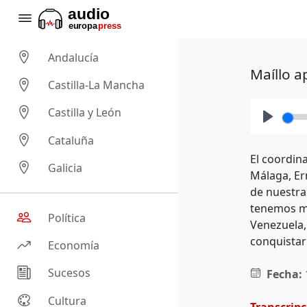
Andalucía
Maíllo a
Castilla-La Mancha
Castilla y León
Play
Cataluña
El coordin
Galicia
Málaga, Er
de nuestra
tenemos mi
Política
Venezuela,
conquistar
Economía
Sucesos
Fecha:
Cultura