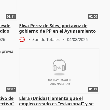
03:11
02:00
desde
Elisa Pérez de Siles, portavoz de
edido
gobierno de PP en el Ayuntamiento
de Málaga, deja la política
026
Sonido Totales
04/08/2026
01:07
01:11
tivo de
Llera (Unidas) lamenta que el
lectivo"
empleo creado es "estacional" y se
"esfumará" al acabar el verano