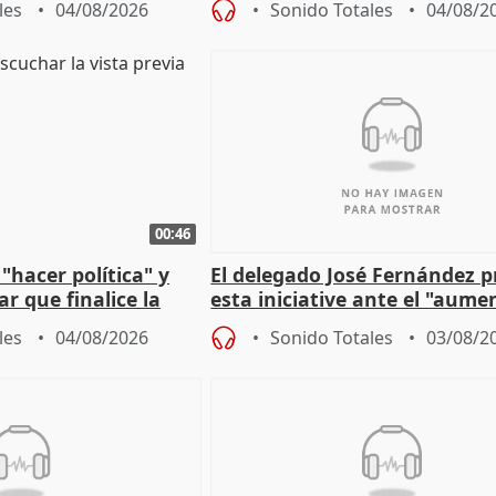
les
04/08/2026
Sonido Totales
04/08/2
00:46
"hacer política" y
El delegado José Fernández 
r que finalice la
esta iniciative ante el "aume
l incendio
personas sin hogar en Madri
les
04/08/2026
Sonido Totales
03/08/2