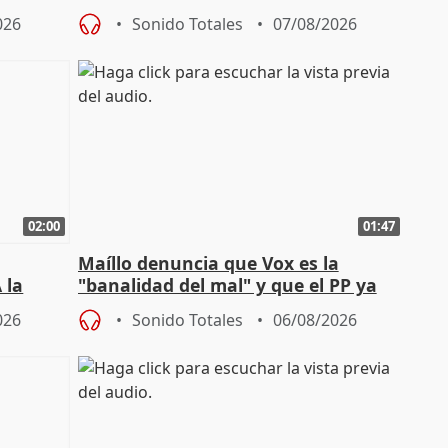
sobre exportaciones
026
Sonido Totales
07/08/2026
02:00
01:47
Maíllo denuncia que Vox es la
 la
"banalidad del mal" y que el PP ya
la"
asume todas sus tesis
026
Sonido Totales
06/08/2026