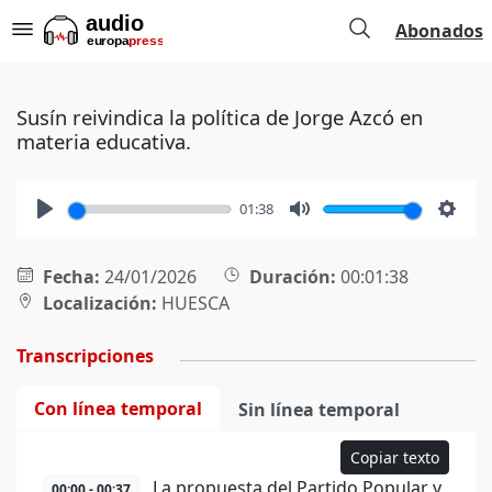
Abonados
Susín reivindica la política de Jorge Azcó en
materia educativa.
01:38
Play
Mute
Setti
Fecha:
24/01/2026
Duración:
00:01:38
Localización:
HUESCA
Transcripciones
Con línea temporal
Sin línea temporal
Copiar texto
La propuesta del Partido Popular y
00:00 - 00:37