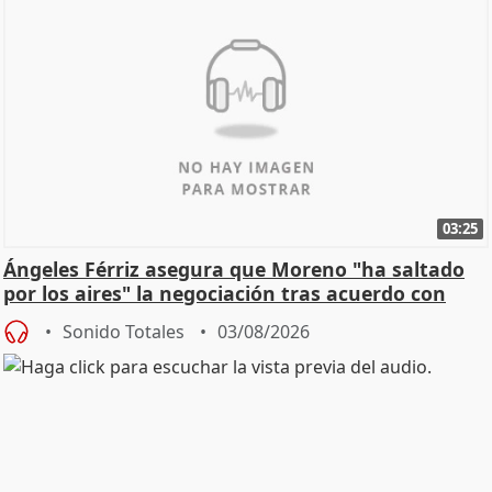
03:25
Ángeles Férriz asegura que Moreno "ha saltado
por los aires" la negociación tras acuerdo con
SMA
Sonido Totales
03/08/2026