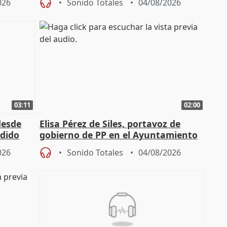
026
Sonido Totales
04/08/2026
03:11
02:00
desde
Elisa Pérez de Siles, portavoz de
edido
gobierno de PP en el Ayuntamiento
de Málaga, deja la política
026
Sonido Totales
04/08/2026