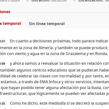
28/01/2026
Duración:
00:02:06
Localización:
Sev
ciones
ea temporal
Sin línea temporal
En cuanto a decisiones próximas, todo parece indicar 
0:31
lmente en la zona de Almería. y también se puede producir, p
ción con viento y agua en la zona de Grazalema y en Ronda, 
y ahora vamos a reevaluar la situación en relación co
1:09
 también algunos centros educativos que se pudieran haber a
ilidad de celebrar las clases con normalidad y, por tanto, e
estamos, a través de EMA Infoca y otros servicios, intenta
 que hayan podido tener alguna afectación por la lluvia, c
nfraestructuras, que lógicamente se pueden ver afectadas por
Como he dicho, este mediodía sí se decretó la suspens
1:35