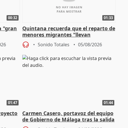
00:32
01:33
a "gran
Quintana recuerda que el reparto de
menores migrantes "llevan
aportación del Gobierno" central
026
Sonido Totales
05/08/2026
01:47
01:44
royecto
Carmen Casero, portavoz del equipo
de Gobierno de Málaga tras la salida
de Pérez de Siles