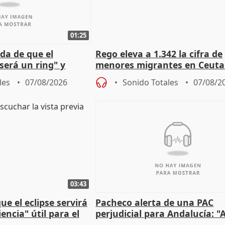
01:25
da de que el
Rego eleva a 1.342 la cifra de
será un ring" y
menores migrantes en Ceuta 
lidad" del pacto con
entrada masiva
les
07/08/2026
Sonido Totales
07/08/2
03:43
e el eclipse servirá
Pacheco alerta de una PAC
encia" útil para el
perjudicial para Andalucía: "A
agricultura hay que proteger