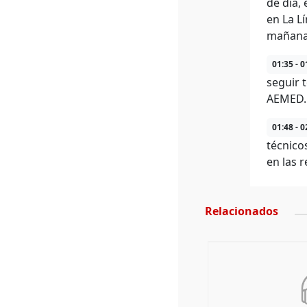
de día,
en La Lí
mañana, 
01:35 - 0
seguir 
AEMED.
01:48 - 0
técnico
en las 
Relacionados