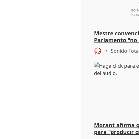
Mestre convenci
Parlamento "no 
defiende "estabi
Sonido Tota
Vox
Morant afirma qu
para "producir ci
resto del mundo