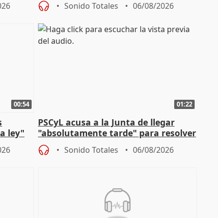
026
Sonido Totales
06/08/2026
00:54
01:22
s
PSCyL acusa a la Junta de llegar
a ley"
"absolutamente tarde" para resolver
problemas como Newcastle
026
Sonido Totales
06/08/2026