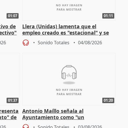
01:07
01:11
tivo de
Llera (Unidas) lamenta que el
lectivo"
empleo creado es "estacional" y se
"esfumará" al acabar el verano
026
Sonido Totales
04/08/2026
01:37
01:20
presenta
Antonio Maíllo señala al
nto" de
Ayuntamiento como "un
especulador más" sobre viviendas de
026
Sonido Totales
03/08/2026