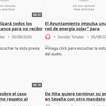
00:33
izará todos los
El Ayuntamiento impulsa un
cance para no recibir
red de energía solar" para
grantes
autoconsumo
les
05/08/2026
Sonido Totales
05/08/2
06:18
sobre el caso
De Hita quiere terminar su p
mo respeto al
en Seseña con otro mandato