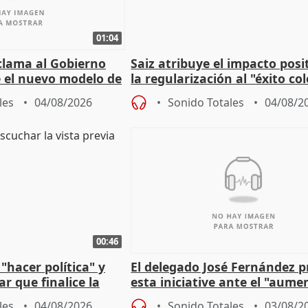
01:04
lama al Gobierno
Saiz atribuye el impacto posi
 el nuevo modelo de
la regularización al "éxito co
del Gobierno
les
04/08/2026
Sonido Totales
04/08/2
00:46
"hacer política" y
El delegado José Fernández 
r que finalice la
esta iniciative ante el "aume
l incendio
personas sin hogar en Madri
les
04/08/2026
Sonido Totales
03/08/2