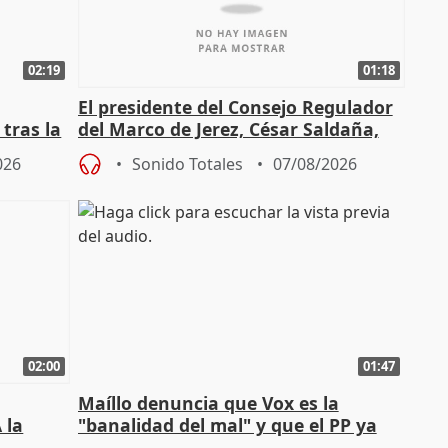
02:19
01:18
El presidente del Consejo Regulador
tras la
del Marco de Jerez, César Saldaña,
sobre exportaciones
026
Sonido Totales
07/08/2026
02:00
01:47
Maíllo denuncia que Vox es la
 la
"banalidad del mal" y que el PP ya
la"
asume todas sus tesis