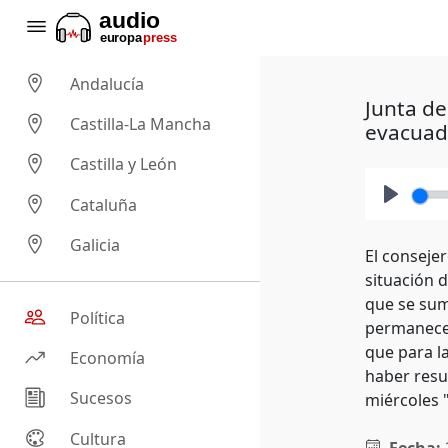
Andalucía
Junta de
Castilla-La Mancha
evacuad
Castilla y León
Cataluña
Play
Galicia
El conseje
situación 
que se sum
Política
permanecen
que para l
Economía
haber resu
Sucesos
miércoles 
Cultura