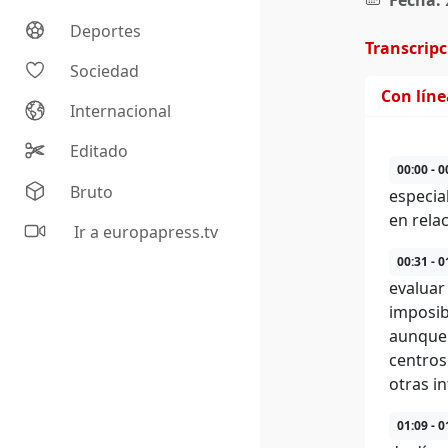
Fecha:
Deportes
Transcrip
Sociedad
Con lín
Internacional
Editado
00:00 - 0
Bruto
especia
en rela
Ir a europapress.tv
00:31 - 0
evaluar
imposib
aunque 
centros
otras i
01:09 - 0