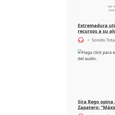
Extremadura util
recursos a su al
más menores mi
Sonido Tota
Sira Rego opina 
Zapatero: "Máxi
proceso judicial"