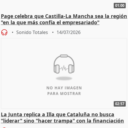
01:00
Page celebra que Castilla-La Mancha sea la región
"en la que más confía el empresariado"
Sonido Totales
14/07/2026
02:57
La Junta replica a Illa que Cataluña no busca
"liderar" sino "hacer trampa" con la financiación