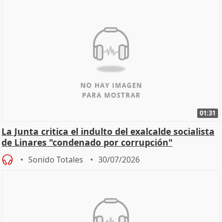
01:31
La Junta critica el indulto del exalcalde socialista
de Linares "condenado por corrupción"
Sonido Totales
30/07/2026