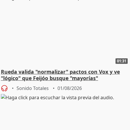
01:31
Rueda valida "normalizar" pactos con Vox y ve
"lógico" que Feijóo busque "mayorías"
Sonido Totales
01/08/2026