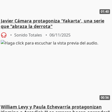
01:40
Javier Cámara protagoniza 'Yakarta', una serie
que "abraza la derrota"
Sonido Totales
06/11/2025
00:56
William Levy y Paula Echevarría protagonizan