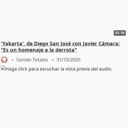
01:19
'Yakarta', de Diego San José con Javier Cámara:
"Es un homenaje a la derrota"
Sonido Totales
31/10/2025