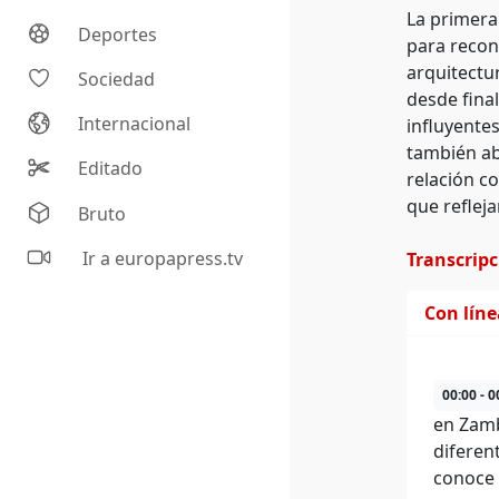
La primera
Deportes
para recono
arquitectu
Sociedad
desde fina
Internacional
influyentes
también ab
Editado
relación c
que refleja
Bruto
Ir a europapress.tv
Transcrip
Con lín
00:00 - 0
en Zamb
diferent
conoce 