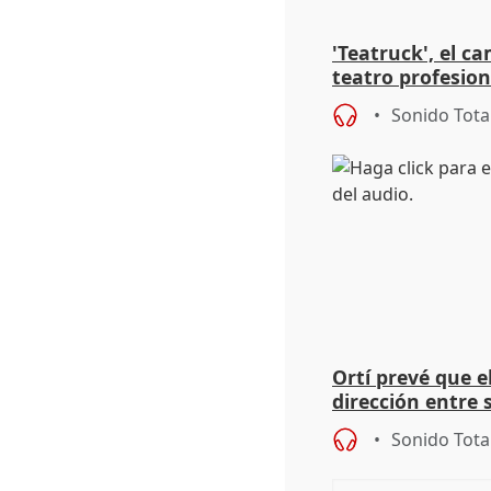
'Teatruck', el ca
teatro profesion
extremeños
Sonido Tota
Ortí prevé que e
dirección entre 
Sonido Tota