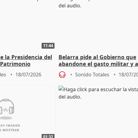
11:44
 la Presidencia del
Belarra pide al Gobierno que
 Patrimonio
abandone el gasto militar y 
"de verdad" por la cultura
les
18/07/2026
Sonido Totales
18/07/2
01:32