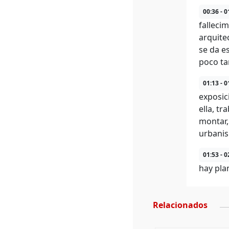
00:36 - 0
falleci
arquite
se da e
poco ta
01:13 - 0
exposic
ella, t
montar,
urbanis
01:53 - 0
hay pla
Relacionados