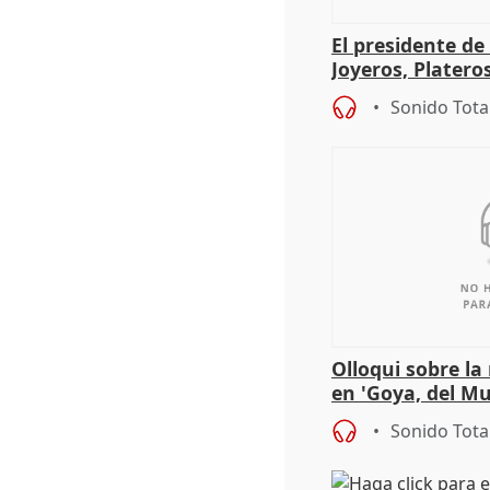
El presidente de
Joyeros, Platero
Córdoba celebra
Sonido Tota
Olloqui sobre la
en 'Goya, del Mu
Sonido Tota