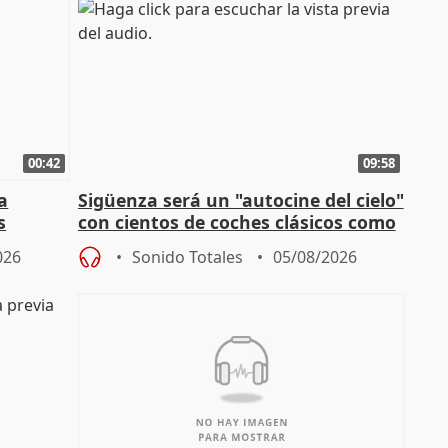
00:42
09:58
la
Sigüenza será un "autocine del cielo"
s
con cientos de coches clásicos como
espectadores
026
Sonido Totales
05/08/2026