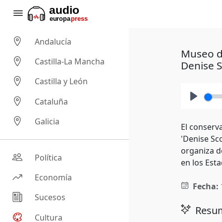
Andalucía
Museo de
Castilla-La Mancha
Denise S
Castilla y León
Cataluña
Play
Galicia
El conserv
'Denise Sco
organiza d
Política
en los Esta
Economía
Fecha:
Sucesos
Resum
Cultura