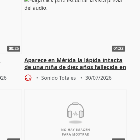
00:25
01:23
o
Aparece en Mérida la lápida intacta
de una niña de diez años fallecida en
el año 519 d.C.
026
Sonido Totales
30/07/2026