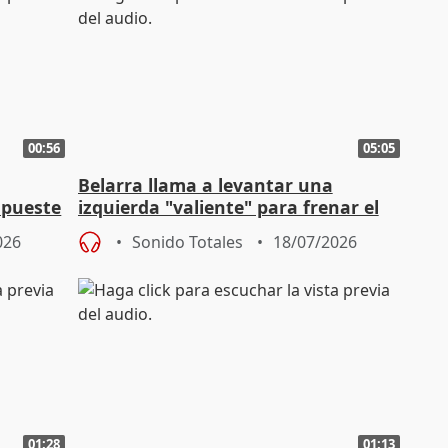
00:56
05:05
Belarra llama a levantar una
apueste
izquierda "valiente" para frenar el
avance de la extrema derecha
026
Sonido Totales
18/07/2026
01:28
01:13