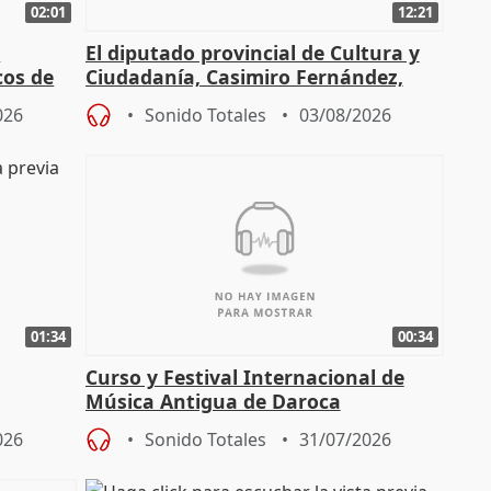
02:01
12:21
l
El diputado provincial de Cultura y
cos de
Ciudadanía, Casimiro Fernández,
do"
sobre el balance de entradas
026
Sonido Totales
03/08/2026
01:34
00:34
Curso y Festival Internacional de
Música Antigua de Daroca
enarios"
026
Sonido Totales
31/07/2026