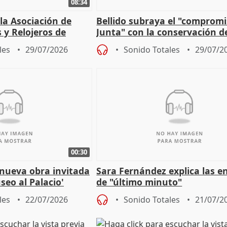
08:34
 la Asociación de
Bellido subraya el "compromi
s y Relojeros de
Junta" con la conservación d
 la IGP
patrimonio en Córdoba
les
29/07/2026
Sonido Totales
29/07/2
00:30
 nueva obra invitada
Sara Fernández explica las e
seo al Palacio'
de "último minuto"
les
22/07/2026
Sonido Totales
21/07/2