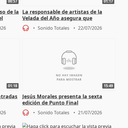
00:57
01:17
so de la
La responsable de artistas de la
el
Velada del Año asegura que
"Andalucía está muy presente" en la
026
Sonido Totales
22/07/2026
cita
01:18
15:49
ntradas
Jesús Morales presenta la sexta
edición de Punto Final
026
Sonido Totales
21/07/2026