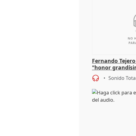
Fernando Tejero
"honor grandísi
la representaci
Sonido Tota