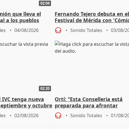
02:04
mión que lleva el
Fernando Tejero debuta en e
al a los pueblos
Festival de Mérida con 'Cómi
Roma': "Strabo me ha escogi
les
04/08/2026
Sonido Totales
03/08/2
02:20
l IVC tenga nueva
Ortí: "Esta Conselleria está
septiembre y octubre
preparada para afrontar
absolutamente todos los esc
les
02/08/2026
Sonido Totales
01/08/2