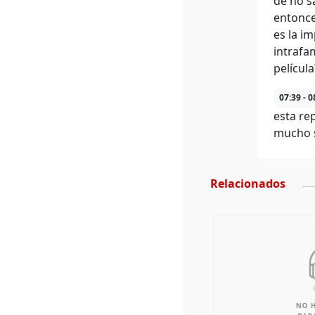
de no s
entonce
es la i
intrafa
película
07:39 - 0
esta re
mucho s
Relacionados