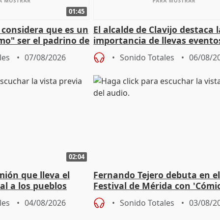
01:45
 considera que es un
El alcalde de Clavijo destaca 
mo" ser el padrino de
importancia de llevas evento
ón
culturales a los pueblos
les
07/08/2026
Sonido Totales
06/08/2
02:04
mión que lleva el
Fernando Tejero debuta en e
al a los pueblos
Festival de Mérida con 'Cómi
Roma': "Strabo me ha escogi
les
04/08/2026
Sonido Totales
03/08/2