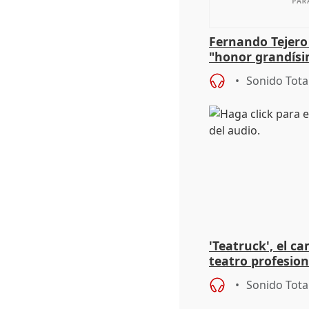
Fernando Tejero
"honor grandísi
la representaci
Sonido Tota
'Teatruck', el ca
teatro profesion
extremeños
Sonido Tota