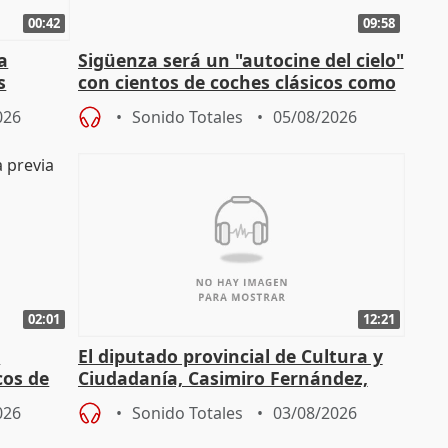
00:42
09:58
la
Sigüenza será un "autocine del cielo"
s
con cientos de coches clásicos como
espectadores
026
Sonido Totales
05/08/2026
02:01
12:21
l
El diputado provincial de Cultura y
cos de
Ciudadanía, Casimiro Fernández,
do"
sobre el balance de entradas
026
Sonido Totales
03/08/2026