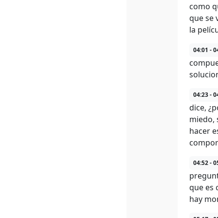
como qu
que se 
la pelíc
04:01 - 0
compuer
solucio
04:23 - 0
dice, ¿
miedo, 
hacer e
comport
04:52 - 0
pregunt
que es 
hay mom