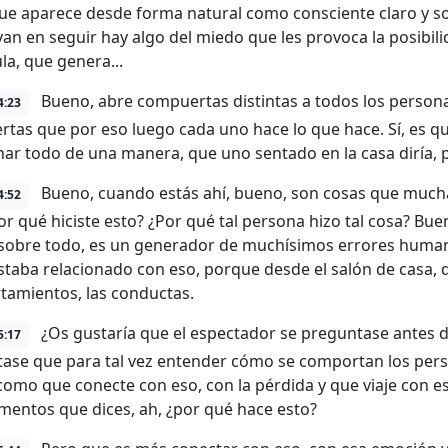
e aparece desde forma natural como consciente claro y s
van en seguir hay algo del miedo que les provoca la posibili
ula, que genera...
Bueno, abre compuertas distintas a todos los personaj
4:23
tas que por eso luego cada uno hace lo que hace. Sí, es qu
nar todo de una manera, que uno sentado en la casa diría, 
Bueno, cuando estás ahí, bueno, son cosas que mucha
4:52
por qué hiciste esto? ¿Por qué tal persona hizo tal cosa? Bue
sobre todo, es un generador de muchísimos errores human
staba relacionado con eso, porque desde el salón de casa, d
amientos, las conductas.
¿Os gustaría que el espectador se preguntase antes d
5:17
ase que para tal vez entender cómo se comportan los pers
como que conecte con eso, con la pérdida y que viaje con es
entos que dices, ah, ¿por qué hace esto?