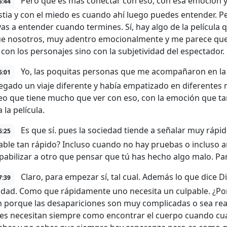
Pero que es más conectar con eso, con esa emoción y
5:44
stia y con el miedo es cuando ahí luego puedes entender. Pe
 vas a entender cuando termines. Sí, hay algo de la película 
ue nosotros, muy adentro emocionalmente y me parece que 
 con los personajes sino con la subjetividad del espectador.
Yo, las poquitas personas que me acompañaron en la v
6:01
egado un viaje diferente y había empatizado en diferentes
eo que tiene mucho que ver con eso, con la emoción que 
 la película.
Es que sí. pues la sociedad tiende a señalar muy rápid
6:25
able tan rápido? Incluso cuando no hay pruebas o incluso 
ulpabilizar a otro que pensar que tú has hecho algo malo. P
Claro, para empezar sí, tal cual. Además lo que dice 
7:39
cidad. Como que rápidamente uno necesita un culpable. ¿Po
 porque las desapariciones son muy complicadas o sea rea
res necesitan siempre como encontrar el cuerpo cuando cu