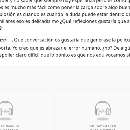
aber y no saber que siempre hay esperanza pero es como q
s es mucho más fácil como poner la carga sobre algo bue
mplosión es cuando es cuando la duda puede estar dentro de 
miliares eso es delicadísimo ¿Qué reflexiones gustaría que 
?
¿Qué conversación os gustaría que generase la películ
8:17
porta. Yo creo que es abrazar el error humano, ¿no? De alg
poiler claro difícil que lo bonito es que nos equivocamos 