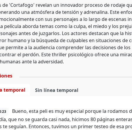
s de 'Cortafogo' revelan un innovador proceso de rodaje qu
enerando una atmósfera de tensión y adrenalina. Este enfoqu
mocionalmente con sus personajes a lo largo de escenas int
a película aborda temas como la culpa, el miedo y los preju
sonajes antes de juzgarlos. Los actores destacan que la hist
rror humano y la búsqueda de culpables en situaciones de cr
ue permite a la audiencia comprender las decisiones de los p
ontrar el perdón. Este thriller psicológico ofrece una mira
 humanas ante la adversidad.
ciones
ea temporal
Sin línea temporal
Bueno, esta peli es muy especial porque la rodamos d
0:23
día, que no se guarda casi nada, hicimos 80 páginas enteras 
 te seguían. Entonces, tuvimos un primer testeo de esa prog