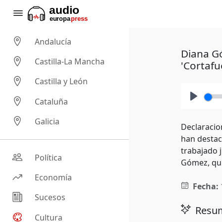
Andalucía
Diana Gó
Castilla-La Mancha
'Cortafu
Castilla y León
Cataluña
Play
Galicia
Declaracio
han destac
trabajado 
Política
Gómez, quie
Economía
Fecha:
Sucesos
Resum
Cultura