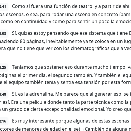
Como si fuera una función de teatro. y a partir de ah
0:41
s escenas, o sea, para rodar una escena en concreto íbam
 como en continuidad y como para sentir un poco la emoci
Sí, quizás estoy pensando que ese sistema que tiene D
1:08
haciendo 80 páginas, inevitablemente ya te coloca en un lu
ra que no tiene que ver con los cinematográficos que a v
Teníamos que sostener eso durante mucho tiempo, va
1:25
 páginas el primer día, el segundo también. Y también el eq
e el equipo también tenía y sentía esa tensión por esta for
Sí, es la adrenalina. Me parece que al generar eso, se 
1:48
r así. Era una película donde tanto la parte técnica como la 
n un grado de cierta excepcionalidad emocional. Yo creo qu
Es muy interesante porque algunas de estas escenas t
2:16
actores de menores de edad en el set. ¿Cambién de alguna 