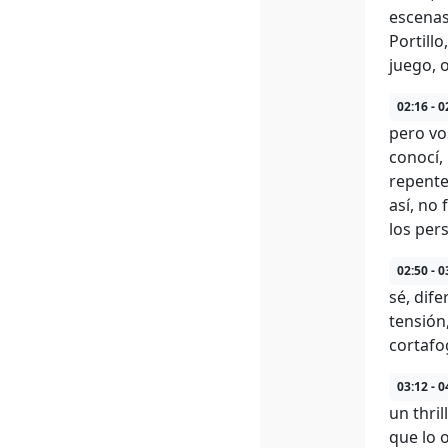
escenas
Portill
juego, 
02:16 - 0
pero vo
conocí,
repente
así, no
los per
02:50 - 0
sé, dif
tensión
cortafo
03:12 - 0
un thril
que lo 