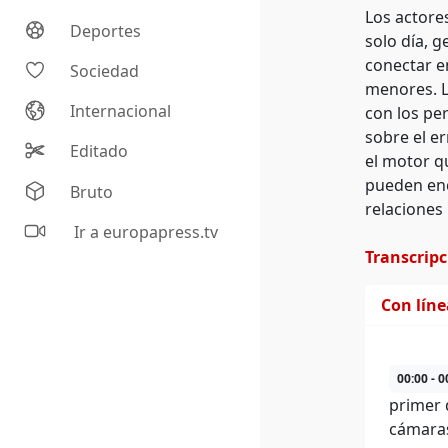
Los actore
Deportes
solo día, g
conectar e
Sociedad
menores. L
Internacional
con los per
sobre el e
Editado
el motor q
pueden enc
Bruto
relaciones
Ir a europapress.tv
Transcrip
Con lín
00:00 - 0
primer 
cámaras