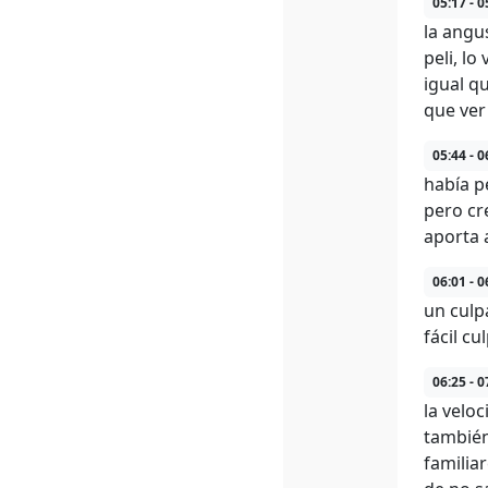
05:17 - 0
la angu
peli, lo
igual q
que ver
05:44 - 0
había p
pero cr
aporta a
06:01 - 0
un culp
fácil c
06:25 - 0
la velo
también
familia