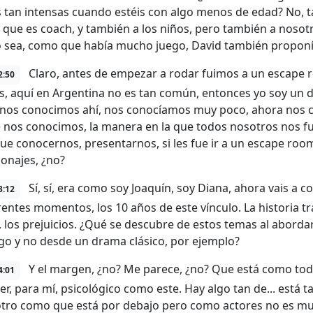
 tan intensas cuando estéis con algo menos de edad? No, 
o, que es coach, y también a los niños, pero también a no
o sea, como que había mucho juego, David también propon
Claro, antes de empezar a rodar fuimos a un escape
2:50
s, aquí en Argentina no es tan común, entonces yo soy un de
 nos conocimos ahí, nos conocíamos muy poco, ahora nos c
 nos conocimos, la manera en la que todos nosotros nos fu
 fue conocernos, presentarnos, si les fue ir a un escape ro
sonajes, ¿no?
Sí, sí, era como soy Joaquín, soy Diana, ahora vais a 
3:12
erentes momentos, los 10 años de este vínculo. La historia tr
, los prejuicios. ¿Qué se descubre de estos temas al aborda
go y no desde un drama clásico, por ejemplo?
Y el margen, ¿no? Me parece, ¿no? Que está como tod
4:01
ler, para mí, psicológico como este. Hay algo tan de... está 
otro como que está por debajo pero como actores no es muy