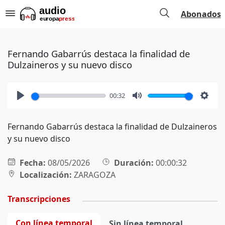
Abonados
Fernando Gabarrús destaca la finalidad de
Dulzaineros y su nuevo disco
00:32
Play
Mute
Setti
Fernando Gabarrús destaca la finalidad de Dulzaineros
y su nuevo disco
Fecha:
08/05/2026
Duración:
00:00:32
Localización:
ZARAGOZA
Transcripciones
Con línea temporal
Sin línea temporal