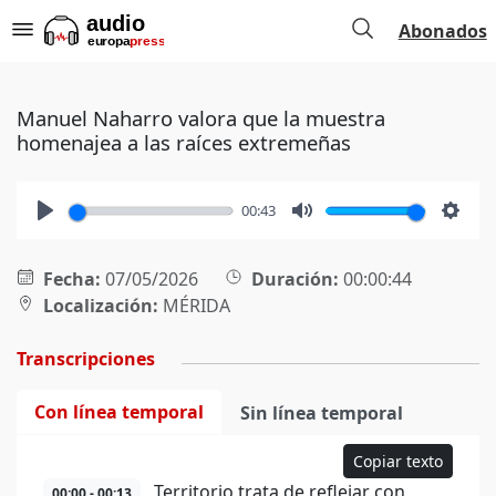
Abonados
Manuel Naharro valora que la muestra
homenajea a las raíces extremeñas
00:43
Play
Mute
Setti
Fecha:
07/05/2026
Duración:
00:00:44
Localización:
MÉRIDA
Transcripciones
Con línea temporal
Sin línea temporal
Copiar texto
Territorio trata de reflejar con
00:00 - 00:13