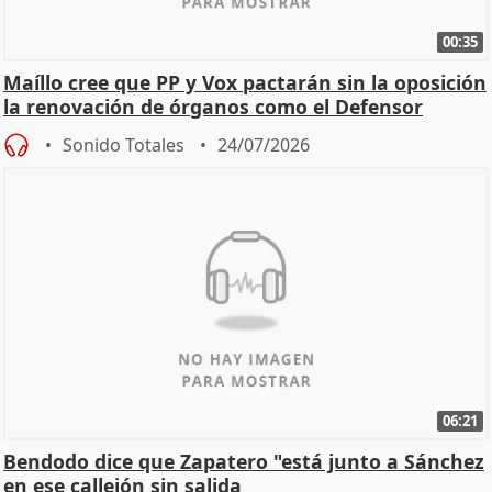
00:35
Maíllo cree que PP y Vox pactarán sin la oposición
la renovación de órganos como el Defensor
Sonido Totales
24/07/2026
06:21
Bendodo dice que Zapatero "está junto a Sánchez
en ese callejón sin salida