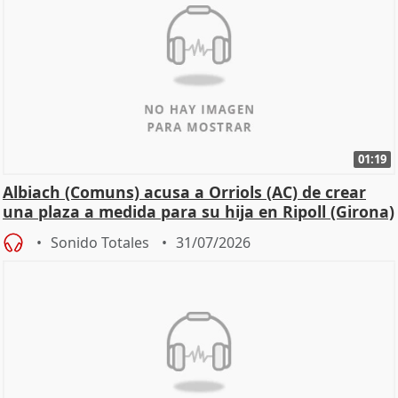
01:19
Albiach (Comuns) acusa a Orriols (AC) de crear
una plaza a medida para su hija en Ripoll (Girona)
Sonido Totales
31/07/2026