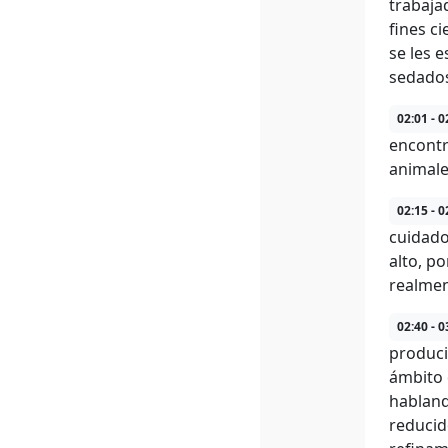
trabaja
fines c
se les 
sedados
02:01 - 0
encontr
animale
02:15 - 0
cuidado
alto, p
realmen
02:40 - 0
produci
ámbito 
habland
reducid