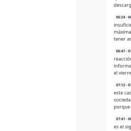
descarg
06:24 - 0
insufic
máxima 
tener a
06:47 - 0
reacción
informa
el vier
07:12 - 0
este ca
sociedad
porque 
07:41 - 0
es el s