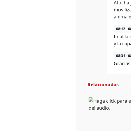
Atocha 
moviliz
animale
08:12 - 0
final l
y la ca
08:31 - 0
Gracias
Relacionados