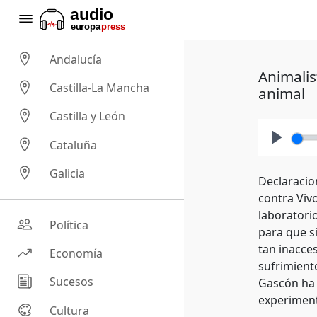
Andalucía
Animalis
Castilla-La Mancha
animal
Castilla y León
Cataluña
Play
Galicia
Declaracio
contra Viv
laboratori
Política
para que s
tan inacces
Economía
sufrimient
Sucesos
Gascón ha s
experiment
Cultura