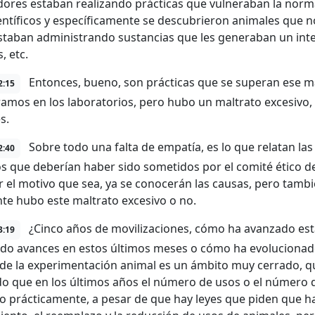
dores estaban realizando prácticas que vulneraban la norm
ientíficos y específicamente se descubrieron animales que
estaban administrando sustancias que les generaban un in
, etc.
Entonces, bueno, son prácticas que se superan ese ma
2:15
amos en los laboratorios, pero hubo un maltrato excesivo,
s.
Sobre todo una falta de empatía, es lo que relatan la
2:40
s que deberían haber sido sometidos por el comité ético de
or el motivo que sea, ya se conocerán las causas, pero tambi
te hubo este maltrato excesivo o no.
¿Cinco años de movilizaciones, cómo ha avanzado est
3:19
do avances en estos últimos meses o cómo ha evolucionado 
de la experimentación animal es un ámbito muy cerrado, q
o que en los últimos años el número de usos o el número 
o prácticamente, a pesar de que hay leyes que piden que haya