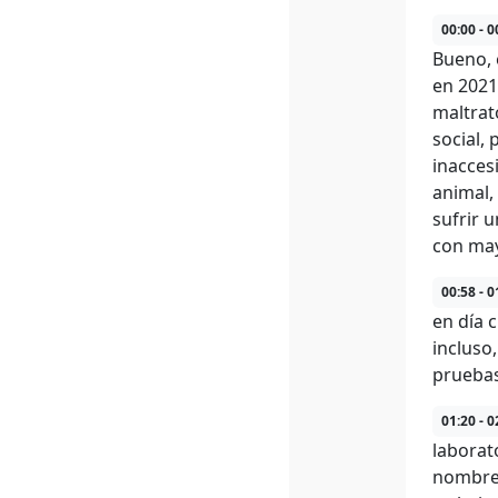
00:00 - 0
Bueno, 
en 2021
maltrat
social,
inacces
animal,
sufrir 
con may
00:58 - 0
en día 
incluso
pruebas
01:20 - 0
laborato
nombre 