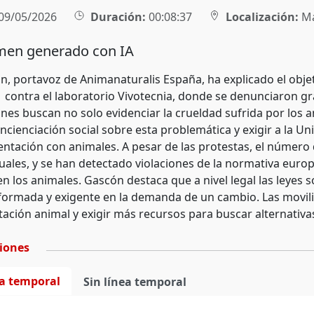
09/05/2026
Duración:
00:08:37
Localización:
Ma
en generado con IA
n, portavoz de Animanaturalis España, ha explicado el objet
 contra el laboratorio Vivotecnia, donde se denunciaron gr
ones buscan no solo evidenciar la crueldad sufrida por los 
ncienciación social sobre esta problemática y exigir a la U
entación con animales. A pesar de las protestas, el númer
uales, y se han detectado violaciones de la normativa europ
 los animales. Gascón destaca que a nivel legal las leyes s
formada y exigente en la demanda de un cambio. Las moviliz
ación animal y exigir más recursos para buscar alternativa
ciones
ea temporal
Sin línea temporal