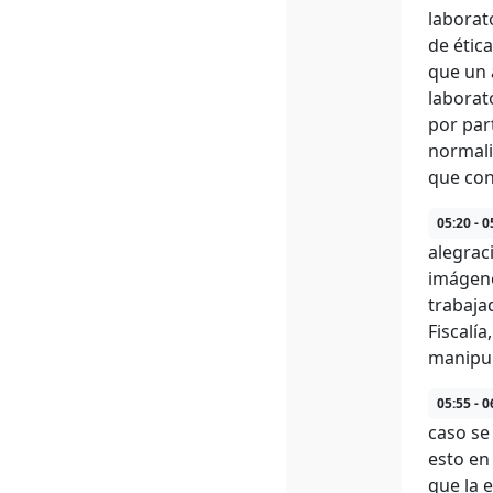
laborat
de étic
que un 
laborat
por par
normali
que con
05:20 - 0
alegrac
imágene
trabaja
Fiscalí
manipu
05:55 - 0
caso se
esto en
que la 