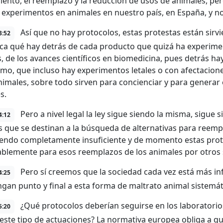
iento, el reemplazo y la reducción de usos de animales, p
 experimentos en animales en nuestro país, en España, y no
Así que no hay protocolos, estas protestas están sirv
3:52
ca qué hay detrás de cada producto que quizá ha experimen
, de los avances científicos en biomedicina, pues detrás ha
mo, que incluso hay experimentos letales o con afectaciones
nimales, sobre todo sirven para concienciar y para generar 
s.
Pero a nivel legal la ley sigue siendo la misma, sigue s
4:12
s que se destinan a la búsqueda de alternativas para reemp
iendo completamente insuficiente y de momento estas prot
blemente para esos reemplazos de los animales por otros 
Pero sí creemos que la sociedad cada vez está más i
4:25
gan punto y final a esta forma de maltrato animal sistemá
¿Qué protocolos deberían seguirse en los laboratorio
5:20
este tipo de actuaciones? La normativa europea obliga a qu