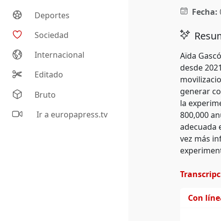
Fecha:
Deportes
Resum
Sociedad
Internacional
Aïda Gascó
desde 2021
Editado
movilizaci
generar co
Bruto
la experim
Ir a europapress.tv
800,000 an
adecuada en
vez más in
experiment
Transcrip
Con lín