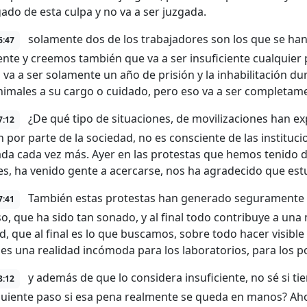
ado de esta culpa y no va a ser juzgada.
solamente dos de los trabajadores son los que se han
6:47
iente y creemos también que va a ser insuficiente cualquier 
va a ser solamente un año de prisión y la inhabilitación dur
nimales a su cargo o cuidado, pero eso va a ser completamen
¿De qué tipo de situaciones, de movilizaciones han e
7:12
 por parte de la sociedad, no es consciente de las instituci
da cada vez más. Ayer en las protestas que hemos tenido d
nes, ha venido gente a acercarse, nos ha agradecido que est
También estas protestas han generado seguramente e
7:41
so, que ha sido tan sonado, y al final todo contribuye a un
, que al final es lo que buscamos, sobre todo hacer visible lo
es una realidad incómoda para los laboratorios, para los pol
y además de que lo considera insuficiente, no sé si ti
8:12
iguiente paso si esa pena realmente se queda en manos? 