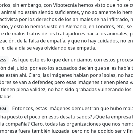
orios, sin embargo, con Vibotecnia hemos visto que no se 
a animal no están siendo suficientes, y no solamente lo hem
activista por los derechos de los animales se ha infiltrado, 
orio, y esto lo hemos visto en Alemania, en Londres, etc., 
te de malos tratos de los trabajadores hacia los animales, po
zación, de la falta de empatía, y que no hay cuidados, no en
 el día a día se vaya olvidando esa empatía.
Así que esto es lo que denunciamos con estos proces
5:55
ión del juicio, por eso los acusados decían que se les habí
s están ahí. Claro, las imágenes hablan por sí solas, no hac
dores se van a defender, pero esas imágenes tienen plena va
a, tienen plena validez, no han sido grabadas vulnerando lo
ladas.
Entonces, estas imágenes demuestran que hubo malas 
6:24
 ha puesto el poco en esos desatuisados? ¿Que la empresa 
 la compañía? Claro, todas las organizaciones que nos he
empresa fuera también juzgada, pero no ha podido ser y fin