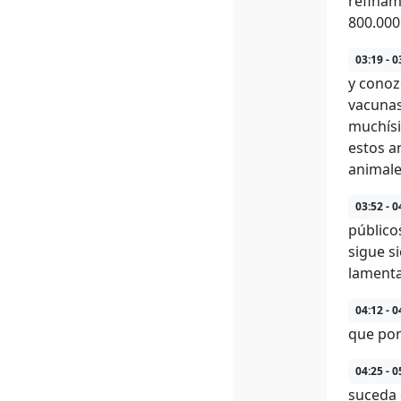
refinam
800.000
03:19 - 0
y conoz
vacunas
muchísi
estos a
animale
03:52 - 0
público
sigue s
lamenta
04:12 - 0
que pon
04:25 - 0
suceda 