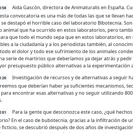
Aida Gascón, directora de Animaturalis en España. Cu
0:58
esta convocatoria es una más de todas las que se llevan h
 se destapó el horrible caso del laboratorio Bibotecnia. Son
o animal que ha ocurrido en estos laboratorios, pero tambi
 para que todo el mundo sepa que en estos laboratorios, en
ibles a la ciudadanía y a los periodistas también, al conoci
 todo el dolor y todo ese sufrimiento de los animales conde
una serie de martirios que deberíamos ya dejar atrás y pedir
or presupuesto público alternativas a la experimentación 
Investigación de recursos y de alternativas a seguir
1:20
creemos que deberían haber ya suficientes mecanismos, tecnol
, para encontrar esas alternativas y no seguir utilizando 80
.
Para la gente que desconozca este caso, ¿qué hechos 
2:01
rio? En el caso de bubotecnia, gracias a la infiltración de u
ficticio, se descubrió después de dos años de investigació