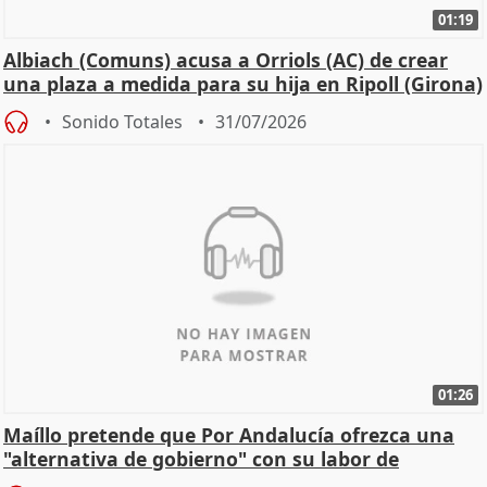
01:19
Albiach (Comuns) acusa a Orriols (AC) de crear
una plaza a medida para su hija en Ripoll (Girona)
Sonido Totales
31/07/2026
01:26
Maíllo pretende que Por Andalucía ofrezca una
"alternativa de gobierno" con su labor de
oposición