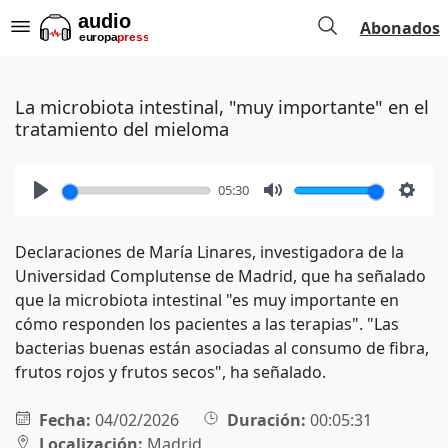
Abonados
La microbiota intestinal, "muy importante" en el
tratamiento del mieloma
05:30
Play
Mute
Setti
Declaraciones de María Linares, investigadora de la
Universidad Complutense de Madrid, que ha señalado
que la microbiota intestinal "es muy importante en
cómo responden los pacientes a las terapias". "Las
bacterias buenas están asociadas al consumo de fibra,
frutos rojos y frutos secos", ha señalado.
Fecha:
04/02/2026
Duración:
00:05:31
Localización:
Madrid