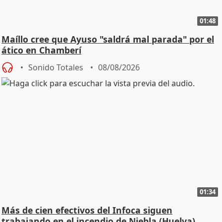
01:48
Maíllo cree que Ayuso "saldrá mal parada" por el
ático en Chamberí
Sonido Totales
08/08/2026
01:34
Más de cien efectivos del Infoca siguen
trabajando en el incendio de Niebla (Huelva)