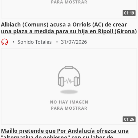
01:19
Albiach (Comuns) acusa a Orriols (AC) de crear
una plaza a medida para su hija en Ripoll (Girona)
Sonido Totales
31/07/2026
01:26
Maíllo pretende que Por Andalucía ofrezca una
"alternativa de gobierno" con su labor de