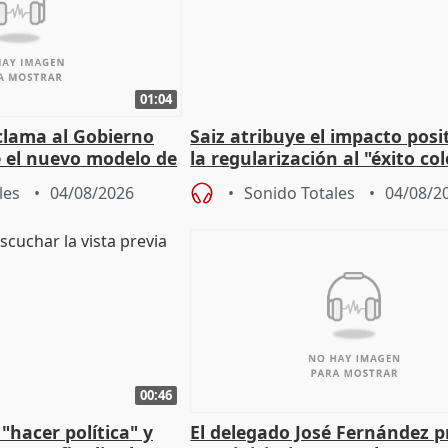
01:04
lama al Gobierno
Saiz atribuye el impacto posi
 el nuevo modelo de
la regularización al "éxito co
del Gobierno
les
04/08/2026
Sonido Totales
04/08/2
00:46
"hacer política" y
El delegado José Fernández 