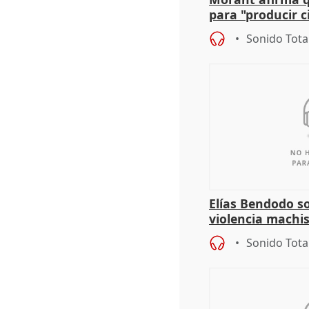
para "producir ci
resto del mundo
Sonido Tota
Elías Bendodo s
violencia machi
Sonido Tota