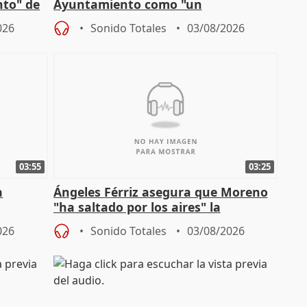
nto" de
Ayuntamiento como "un
especulador más" sobre viviendas de
026
Sonido Totales
03/08/2026
Jiménez Becerril
03:55
03:25
a
Ángeles Férriz asegura que Moreno
"ha saltado por los aires" la
Campaña
negociación tras acuerdo con SMA
026
Sonido Totales
03/08/2026