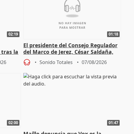
02:19
01:18
El presidente del Consejo Regulador
tras la
del Marco de Jerez, César Saldaña,
sobre exportaciones
026
Sonido Totales
07/08/2026
02:00
01:47
Maíllo denuncia que Vox es la