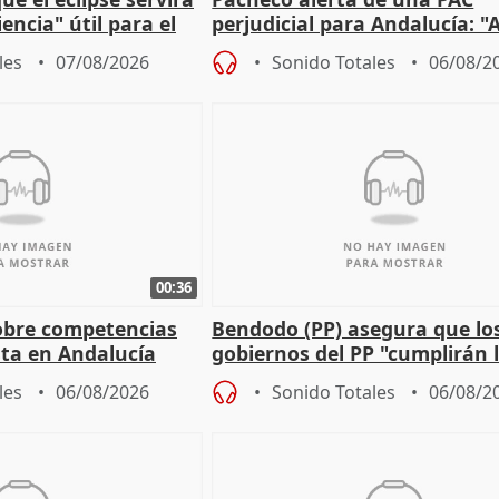
encia" útil para el
perjudicial para Andalucía: "A
agricultura hay que proteger
les
07/08/2026
Sonido Totales
06/08/2
00:36
obre competencias
Bendodo (PP) asegura que lo
sta en Andalucía
gobiernos del PP "cumplirán l
sobre los menores migrantes
les
06/08/2026
Sonido Totales
06/08/2