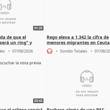
01:25
da de que el
Rego eleva a 1.342 la cifra de
será un ring" y
menores migrantes en Ceuta 
lidad" del pacto con
entrada masiva
les
07/08/2026
Sonido Totales
07/08/2
03:43
e el eclipse servirá
Pacheco alerta de una PAC