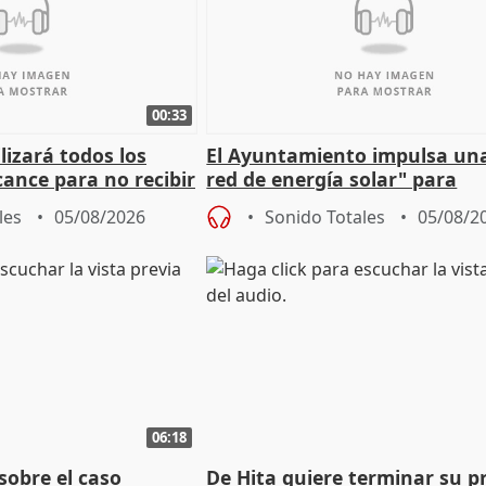
00:33
izará todos los
El Ayuntamiento impulsa un
cance para no recibir
red de energía solar" para
grantes
autoconsumo
les
05/08/2026
Sonido Totales
05/08/2
06:18
sobre el caso
De Hita quiere terminar su p