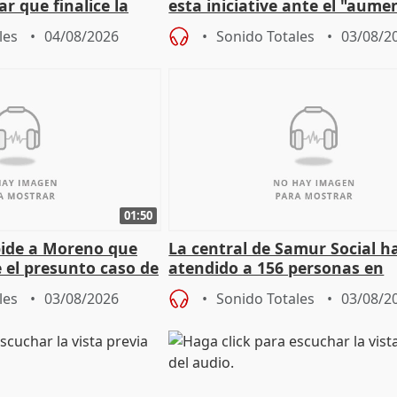
r que finalice la
esta iniciative ante el "aume
l incendio
personas sin hogar en Madri
les
04/08/2026
Sonido Totales
03/08/2
01:50
pide a Moreno que
La central de Samur Social h
e el presunto caso de
atendido a 156 personas en
de ADM
situación de calle durante 
les
03/08/2026
Sonido Totales
03/08/2
de Calor