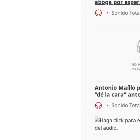
aboga por espera
investigación de
Sonido Tota
Antonio Maíllo 
"dé la cara" ant
acoso del CEO 
Sonido Tota