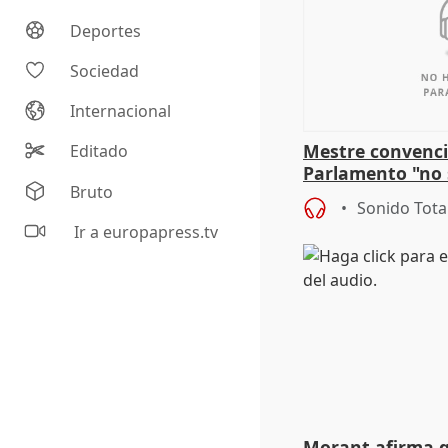
Deportes
Sociedad
Internacional
Mestre convenci
Editado
Parlamento "no 
Bruto
defiende "estabi
Sonido Tota
Vox
Ir a europapress.tv
Morant afirma qu