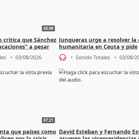
02:00
o critica que Sánchez
Junqueras urge a resolver la c
acaciones" a pesar
humanitaria en Ceuta y pide
atoria
responsabilidad a la UE
les
03/08/2026
Sonido Totales
03/08/2
07:21
nta que países como
David Esteban y Fernando E
licen por la crisis
asumen las vicepresidencias 