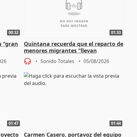
00:32
01:33
a "gran
Quintana recuerda que el reparto de
menores migrantes "llevan
aportación del Gobierno" central
026
Sonido Totales
05/08/2026
01:47
01:44
royecto
Carmen Casero, portavoz del equipo