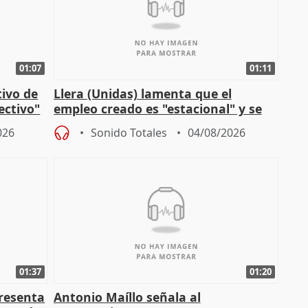
01:07
01:11
tivo de
Llera (Unidas) lamenta que el
lectivo"
empleo creado es "estacional" y se
"esfumará" al acabar el verano
026
Sonido Totales
04/08/2026
01:37
01:20
presenta
Antonio Maíllo señala al