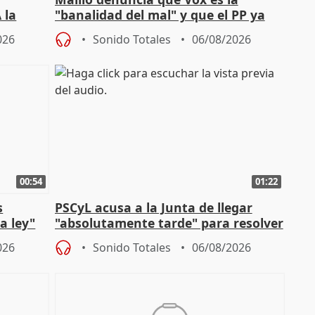
 la
"banalidad del mal" y que el PP ya
la"
asume todas sus tesis
026
Sonido Totales
06/08/2026
00:54
01:22
s
PSCyL acusa a la Junta de llegar
a ley"
"absolutamente tarde" para resolver
problemas como Newcastle
026
Sonido Totales
06/08/2026