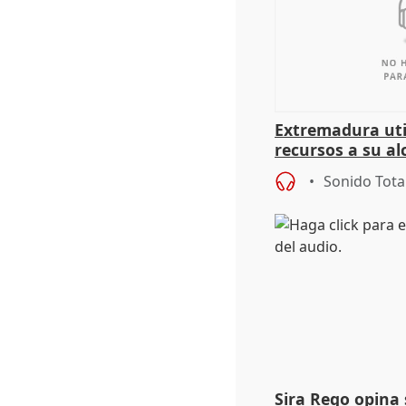
Extremadura util
recursos a su al
más menores mi
Sonido Tota
Sira Rego opina 