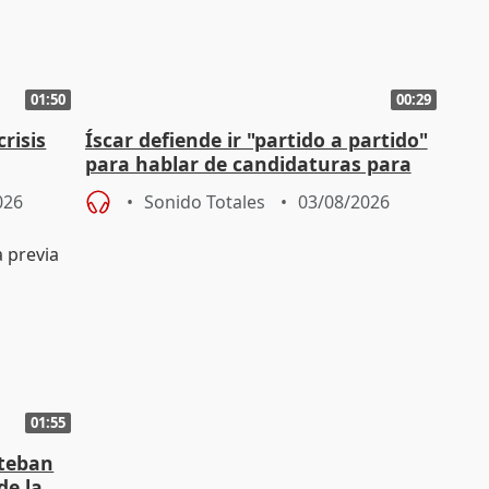
01:50
00:29
risis
Íscar defiende ir "partido a partido"
para hablar de candidaturas para
2027
026
Sonido Totales
03/08/2026
01:55
steban
de la