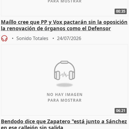
00:35
Maíllo cree que PP y Vox pactarán sin la oposición
la renovación de órganos como el Defensor
Sonido Totales
24/07/2026
06:21
Bendodo dice que Zapatero "está junto a Sánchez
en ese callejón sin salida