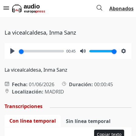
Abonados
La vicealcaldesa, Inma Sanz
00:45
Play
Mute
Setti
La vicealcaldesa, Inma Sanz
Fecha:
01/06/2026
Duración:
00:00:45
Localización:
MADRID
Transcripciones
Con línea temporal
Sin línea temporal
Copiar texto